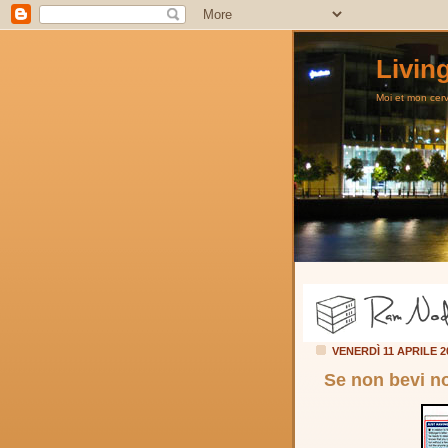
Livin
Moi et mon cerve
VENERDÌ 11 APRILE 
Se non bevi non