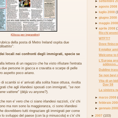
►
settembre 2
►
agosto 2008
►
luglio 2008
(
►
giugno 2008
►
maggio 200
▼
aprile 2008
(
Ricchi premi 
(Clicca per ingrandire)
WTF?!?
rubrica della posta di Metro Ireland ospita due
Dove finiscon
ibattito":
Il miglior am
dei locali nei confronti degli immigrati, specie se
Welcome to 
L'Europa pro
dalla lettera di un ragazzo che ha visto rifiutare l'entrata
addosso..
a due persone in giacca e cravatta e scarpe di pelle
Dublino tras
oro aspetto poco ariano.
Se non bevi no
Vita di un bi
di scambi si e' arrivati alla solita frase ottusa, rivolta
Day 59
grati che agli irlandesi sposati con immigrati, "
se non
La sinistra no
bene vattene
" (déjà vu anyone?).
►
marzo 2008
che non e' vero che ci siano irlandesi razzisti, c'e' chi
►
febbraio 200
sono ma non sono la maggioranza, ci sono irlandesi
►
gennaio 200
e dovrebbero tutti ringraziare gli immigrati per come
 lo sviluppo del paese (con la p minuscola) e c'e' chi
►
2007
(103)