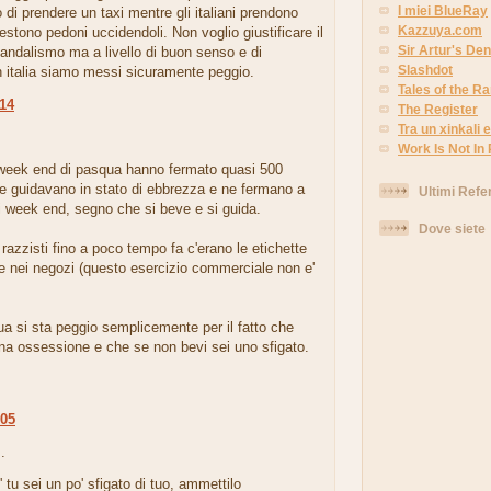
I miei BlueRay
di prendere un taxi mentre gli italiani prendono
Kazzuya.com
vestono pedoni uccidendoli. Non voglio giustificare il
Sir Artur's Den
 vandalismo ma a livello di buon senso e di
Slashdot
n italia siamo messi sicuramente peggio.
Tales of the 
:14
The Register
Tra un xinkali e 
.
Work Is Not In
 week end di pasqua hanno fermato quasi 500
e guidavano in stato di ebbrezza e ne fermano a
Ultimi Refe
i week end, segno che si beve e si guida.
Dove siete
 razzisti fino a poco tempo fa c'erano le etichette
ne nei negozi (questo esercizio commerciale non e'
ua si sta peggio semplicemente per il fatto che
 una ossessione e che se non bevi sei uno sfigato.
:05
.
' tu sei un po' sfigato di tuo, ammettilo