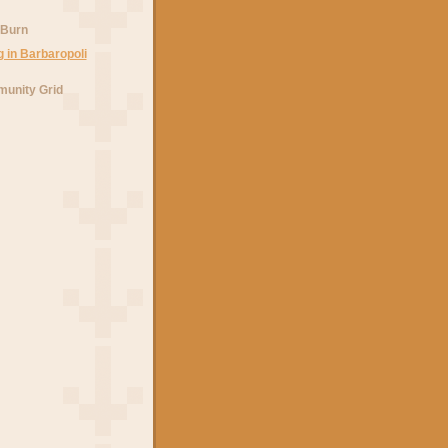
 Burn
unity Grid