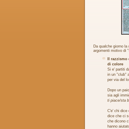
Da qualche giorno la 
argomenti motivo di "d
Il razzismo 
di colore
Si e' partiti 
in un "club" 
per via del l
Dopo un paio 
sia agli immi
ti piace/sta 
C'e' chi dice 
dice che ci 
che dicono ch
hanno aiutato