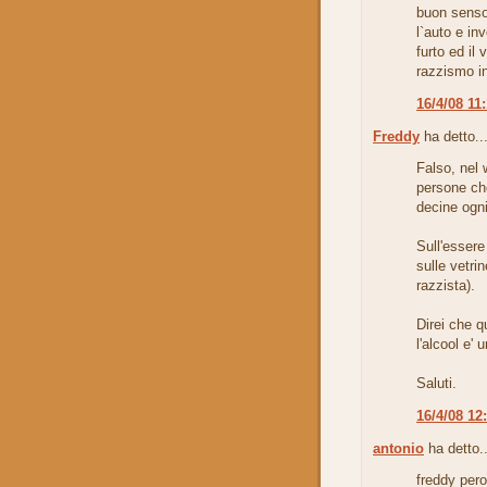
buon senso 
l`auto e in
furto ed il
razzismo i
16/4/08 11
Freddy
ha detto..
Falso, nel
persone ch
decine ogn
Sull'essere
sulle vetri
razzista).
Direi che q
l'alcool e'
Saluti.
16/4/08 12
antonio
ha detto..
freddy pero