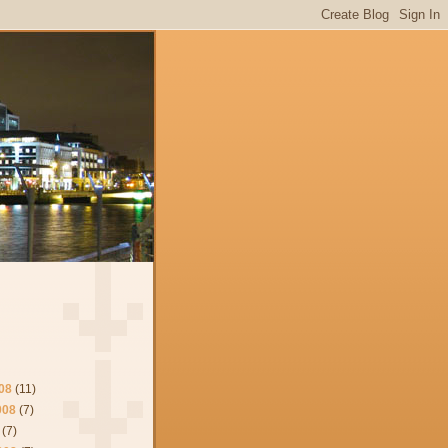
08
(11)
008
(7)
(7)