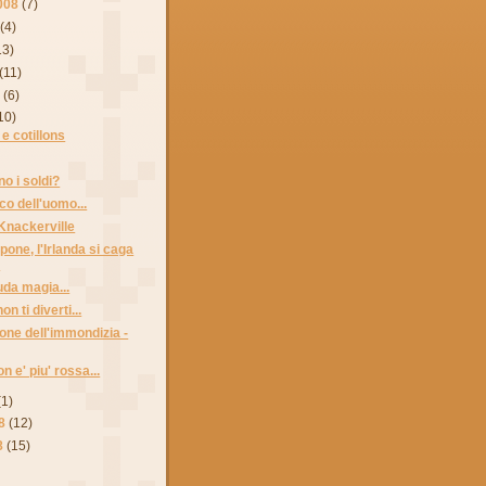
008
(7)
(4)
13)
(11)
8
(6)
10)
e cotillons
o i soldi?
ico dell'uomo...
Knackerville
pone, l'Irlanda si caga
.
uda magia...
n ti diverti...
done dell'immondizia -
n e' piu' rossa...
(1)
8
(12)
8
(15)