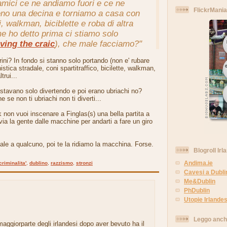
 amici ce ne andiamo fuori e ce ne
FlickrMania
no una decina e torniamo a casa con
li, walkman, biciblette e roba di altra
e ho detto prima ci stiamo solo
ving the craic
), che male facciamo?"
ni? In fondo si stanno solo portando (non e' rubare
istica stradale, coni spartitraffico, bicilette, walkman,
trui...
stavano solo divertendo e poi erano ubriachi no?
e se non ti ubriachi non ti diverti...
 non vuoi inscenare a Finglas(s) una bella partita a
via la gente dalle macchine per andarti a fare un giro
le a qualcuno, poi te la ridiamo la macchina. Forse.
Blogroll Irl
Andima.ie
criminalita'
,
dublino
,
razzismo
,
stronzi
Cavesi a Dubli
Me&Dublin
PhDublin
Utopie Irlandes
.
Leggo anc
aggiorparte degli irlandesi dopo aver bevuto ha il