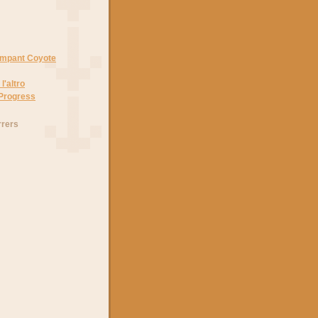
Rampant Coyote
l'altro
 Progress
rrers