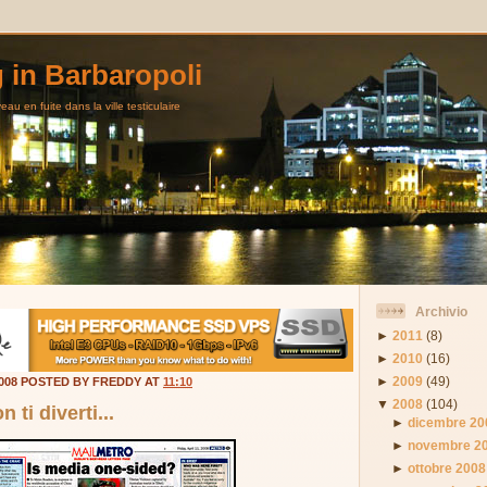
g in Barbaropoli
au en fuite dans la ville testiculaire
Archivio
►
2011
(8)
►
2010
(16)
►
2009
(49)
2008 POSTED BY FREDDY AT
11:10
▼
2008
(104)
 ti diverti...
►
dicembre 20
►
novembre 2
►
ottobre 2008