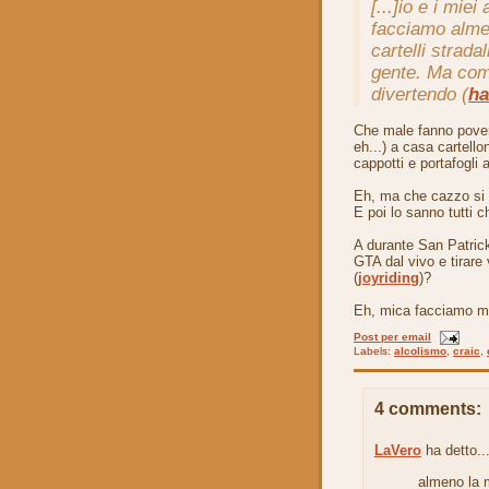
[...]
io e i miei
facciamo alme
cartelli strada
gente. Ma com
divertendo (
ha
Che male fanno poveri
eh...) a casa cartellon
cappotti e portafogli al
Eh, ma che cazzo si 
E poi lo sanno tutti ch
A durante San Patrick
GTA dal vivo e tirare 
(
joyriding
)?
Eh, mica facciamo ma
Post per email
Labels:
alcolismo
,
craic
,
4 comments:
LaVero
ha detto..
almeno la m