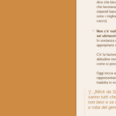
dice che biso
che lavoravan
stipendi bass
sono i migli
cazzo).
Non c'e' nul
sei ubriaco/
In sostanza c
appropriarsi 
C'e' la fazio
abitudine men
come si possa
Oggi tocca a
rappresentan
tradotta in m
[...]Mick da S
"
sanno tutti che
non bevi e se 
o roba del gen