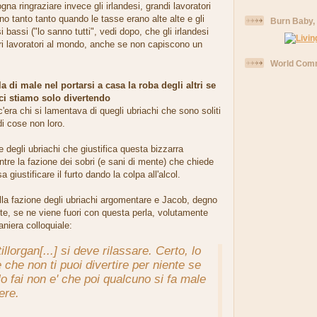
gna ringraziare invece gli irlandesi, grandi lavoratori
o tanto tanto quando le tasse erano alte alte e gli
Burn Baby,
i bassi ("lo sanno tutti", vedi dopo, che gli irlandesi
ori lavoratori al mondo, anche se non capiscono un
World Comm
la di male nel portarsi a casa la roba degli altri se
ci stiamo solo divertendo
'era chi si lamentava di quegli ubriachi che sono soliti
di cose non loro.
ne degli ubriachi che giustifica questa bizzarra
tre la fazione dei sobri (e sani di mente) che chiede
 giustificare il furto dando la colpa all'alcol.
lla fazione degli ubriachi argomentare e Jacob, degno
te, se ne viene fuori con questa perla, volutamente
aniera colloquiale:
tillorgan
[...]
si deve rilassare. Certo, lo
 che non ti puoi divertire per niente se
lo fai non e' che poi qualcuno si fa male
ere.