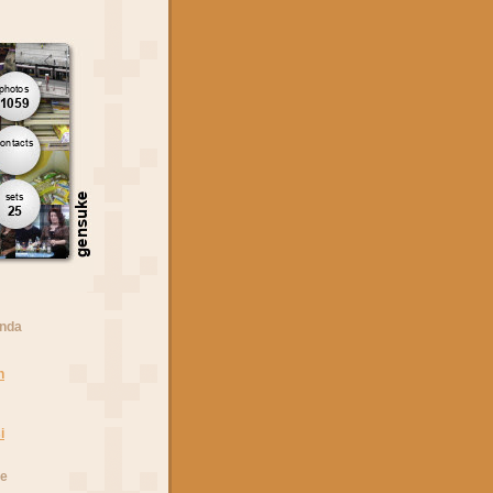
anda
n
i
he