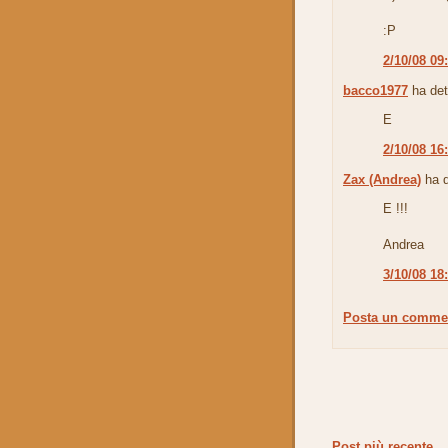
:P
2/10/08 09
bacco1977
ha det
E
2/10/08 16
Zax (Andrea)
ha d
E !!!
Andrea
3/10/08 18
Posta un comme
Post più recente