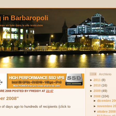
g in Barbaropoli
au en fuite dans la ville testiculaire
Archivio
►
2011
(8)
►
2010
(16)
►
2009
(49)
RE 2008 POSTED BY FREDDY AT
22:47
▼
2008
(104)
er 2008"
►
dicembre 20
►
novembre 2
of days ago to hundreds of recipients (click to
▼
ottobre 2008
512 Days of