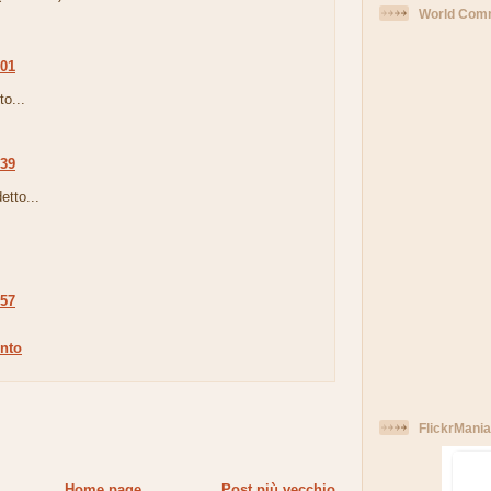
World Comm
:01
to...
:39
etto...
:57
nto
FlickrMania
Home page
Post più vecchio