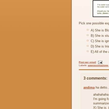
Pick one possible exp
A) She is Bl
B) She is stu
C) She is ig
D) She is Iri
E) All of the
Post per email
Labels:
approssimazione
3 comments:
andima
ha detto..
ahahahaha 
I'm going f
summarize 
X) She is.