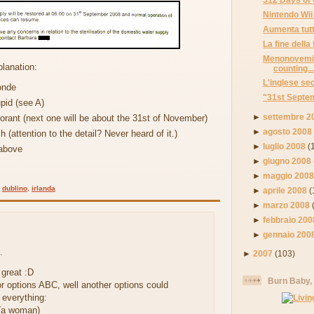
Nintendo Wii 
Aumenta tutt
La fine della 
Menonovemil
lanation:
counting..
L'inglese se
onde
"31st Septe
pid (see A)
►
settembre 2
norant (next one will be about the 31st of November)
►
agosto 2008
sh (attention to the detail? Never heard of it.)
►
luglio 2008
(
 above
►
giugno 2008
►
maggio 200
,
dublino
,
irlanda
►
aprile 2008
(
►
marzo 2008
►
febbraio 200
►
gennaio 200
.
►
2007
(103)
great :D
Burn Baby,
or options ABC, well another options could
everything:
 (a woman)