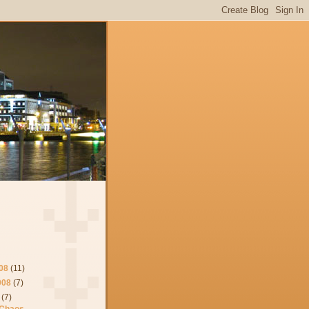
08
(11)
008
(7)
(7)
 Chaos