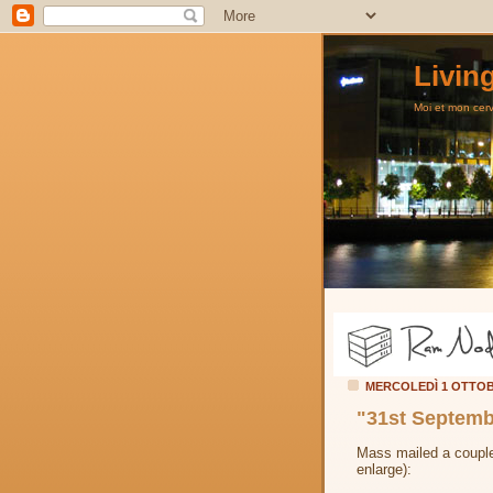
Livin
Moi et mon cerve
MERCOLEDÌ 1 OTTOB
"31st Septemb
Mass mailed a couple 
enlarge):