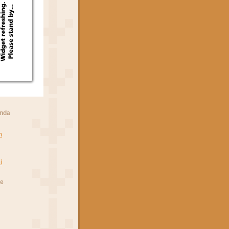
anda
n
i
he