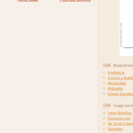
Blogroll Irl
Andima.ie
Cavesi a Dubli
Me&Dublin
PhDublin
Utopie Irlandes
Leggo anc
I miei BlueRay
Kazzuya.com
Sir Artur's Den
Slashdot