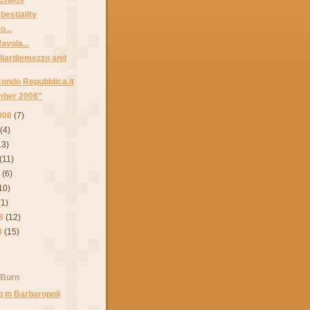
bestiality
o...
favola...
iardiemezzo and
.
condo Repubblica.it
mber 2008"
008
(7)
(4)
13)
(11)
8
(6)
10)
(1)
8
(12)
8
(15)
 Burn