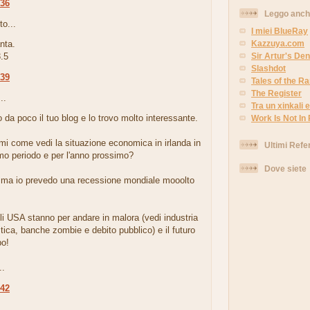
:36
Leggo anc
to...
I miei BlueRay
Kazzuya.com
nta.
Sir Artur's Den
.5
Slashdot
:39
Tales of the 
The Register
..
Tra un xinkali e 
 da poco il tuo blog e lo trovo molto interessante.
Work Is Not In
rmi come vedi la situazione economica in irlanda in
Ultimi Refe
mo periodo e per l'anno prossimo?
Dove siete
 ma io prevedo una recessione mondiale mooolto
gli USA stanno per andare in malora (vedi industria
tica, banche zombie e debito pubblico) e il futuro
po!
..
:42
.