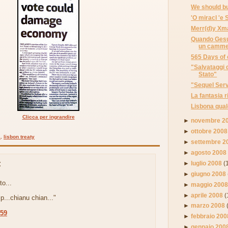
We should bu
'O miracl 'e
Merr(d)y Xm
Quando Gesu
un cammel
565 Days of 
"Salvataggi 
Stato"
"Sequel Serv
La fantasia r
Lisbona qual
Clicca per ingrandire
►
novembre 2
►
ottobre 2008
a
,
lisbon treaty
►
settembre 2
►
agosto 2008
:
►
luglio 2008
(
►
giugno 2008
to...
►
maggio 200
►
aprile 2008
(
p...chianu chian..."
►
marzo 2008
:59
►
febbraio 200
►
gennaio 200