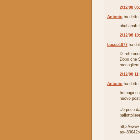
2/12/08 05
Antonio
ha detto.
ahahahah il
2/12/08 10
bacco1977
ha det
Di referen
Dopo che S
raccogliere 
2/12/08 11
Antonio
ha detto.
Immagino ch
nuovo post
c'è poco da 
pallottoliere
http://www.
as--83642b