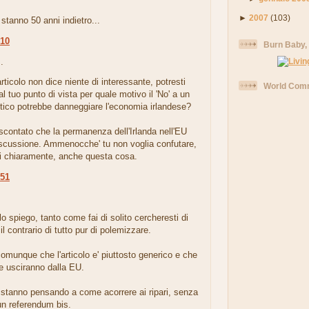
.
►
2007
(103)
stanno 50 anni indietro...
:10
Burn Baby,
.
rticolo non dice niente di interessante, potresti
World Comm
al tuo punto di vista per quale motivo il 'No' a un
litico potrebbe danneggiare l'economia irlandese?
contato che la permanenza dell'Irlanda nell'EU
discussione. Ammenocche' tu non voglia confutare,
ti chiaramente, anche questa cosa.
:51
.
lo spiego, tanto come fai di solito cercheresti di
 il contrario di tutto pur di polemizzare.
munque che l'articolo e' piuttosto generico e che
te usciranno dalla EU.
tanno pensando a come acorrere ai ripari, senza
un referendum bis.