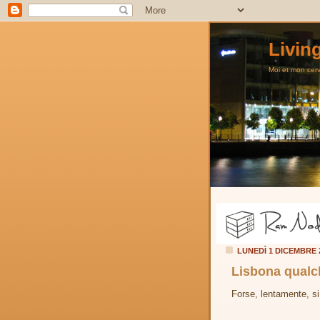
Livin
Moi et mon cerve
LUNEDÌ 1 DICEMBRE
Lisbona qualc
Forse, lentamente, s