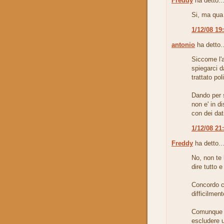
Freddy
ha detto..
Si, ma qua 
1/12/08 19
antonio
ha detto..
Siccome l'a
spiegarci d
trattato po
Dando per s
non e' in 
con dei da
1/12/08 21
Freddy
ha detto..
No, non te 
dire tutto e
Concordo co
difficilmen
Comunque s
escludere 