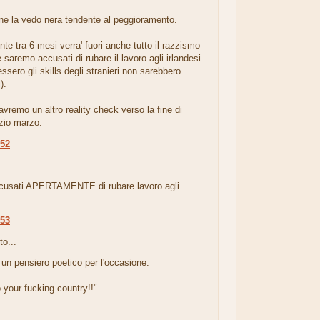
ne la vedo nera tendente al peggioramento.
te tra 6 mesi verra' fuori anche tutto il razzismo
 saremo accusati di rubare il lavoro agli irlandesi
ssero gli skills degli stranieri non sarebbero
).
vremo un altro reality check verso la fine di
izio marzo.
:52
.
usati APERTAMENTE di rubare lavoro agli
:53
to...
un pensiero poetico per l'occasione:
 your fucking country!!"