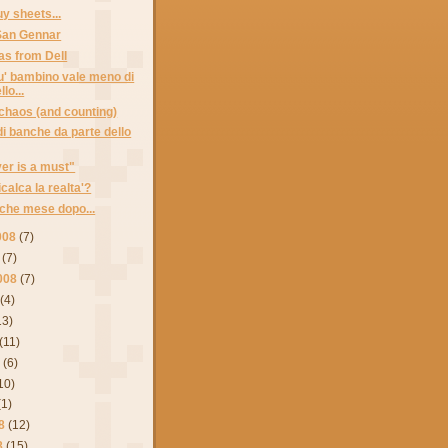
y sheets...
 San Gennar
as from Dell
' bambino vale meno di
lo...
chaos (and counting)
di banche da parte dello
er is a must"
icalca la realta'?
che mese dopo...
008
(7)
(7)
008
(7)
(4)
13)
(11)
8
(6)
10)
(1)
8
(12)
8
(15)