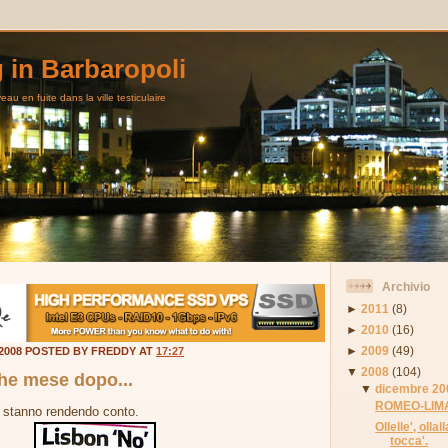
g in Barbaropoli
au en fuite dans la ville testiculaire
Archivio
►
2011
(8)
►
2010
(16)
►
2009
(49)
 2008 POSTED BY FREDDY AT
17:27
▼
2008
(104)
he mese dopo...
▼
dicembre 20
ROMEO-LIMA
i stanno rendendo conto.
Ollelle', olla
tocca'.