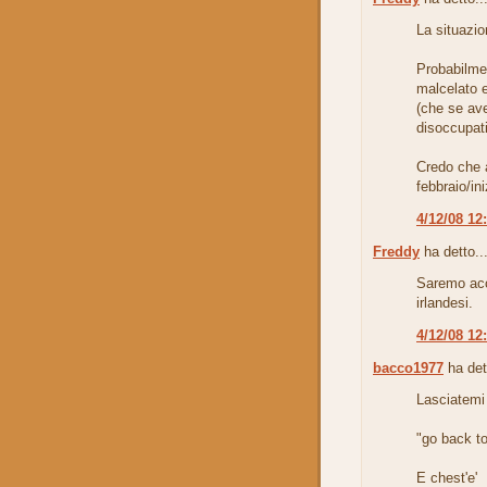
La situazio
Probabilmen
malcelato e
(che se ave
disoccupati
Credo che a
febbraio/in
4/12/08 12
Freddy
ha detto..
Saremo acc
irlandesi.
4/12/08 12
bacco1977
ha det
Lasciatemi 
"go back to
E chest'e'