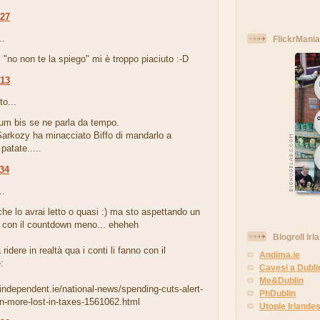
:27
..
FlickrMania
 "no non te la spiego" mi è troppo piaciuto :-D
:13
to...
dum bis se ne parla da tempo.
arkozy ha minacciato Biffo di mandarlo a
patate.....
:34
..
e lo avrai letto o quasi :) ma sto aspettando un
 con il countdown meno... eheheh
Blogroll Irl
ridere in realtà qua i conti li fanno con il
Andima.ie
:
Cavesi a Dubli
Me&Dublin
independent.ie/national-news/spending-cuts-alert-
PhDublin
n-more-lost-in-taxes-1561062.html
Utopie Irlandes