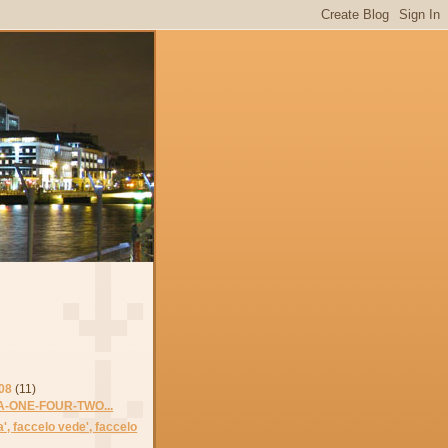
08
(11)
-ONE-FOUR-TWO...
lla', faccelo vede', faccelo