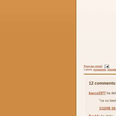
Post per email
Labels:
economia
,
irland
12 comments
bacco1977
ha det
"ce vo tiem
1/12/08 18