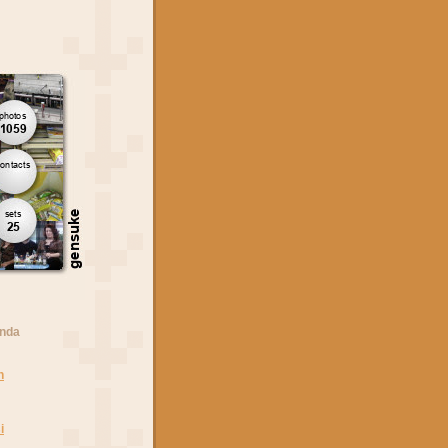
anda
n
i