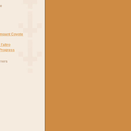
he
Rampant Coyote
l'altro
 Progress
rrers