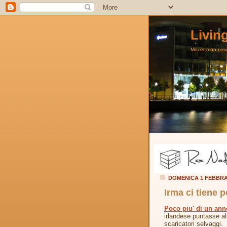
Livin
Moi et mon cerve
DOMENICA 1 FEBBRA
Irma ci tiene p
Poco piu' di un ann
irlandese puntasse all
scaricatori selvaggi.