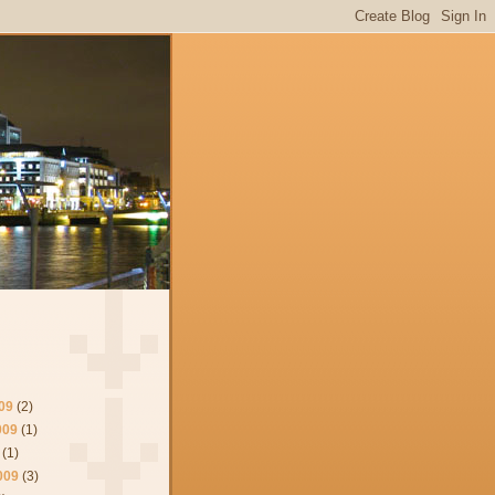
09
(2)
009
(1)
(1)
009
(3)