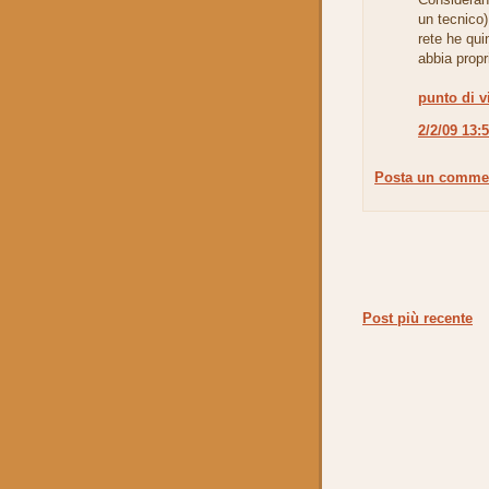
un tecnico)
rete he qu
abbia propr
punto di v
2/2/09 13:
Posta un comme
Post più recente