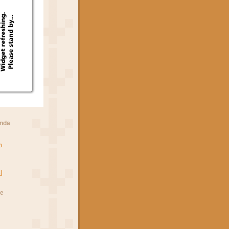
anda
n
i
he