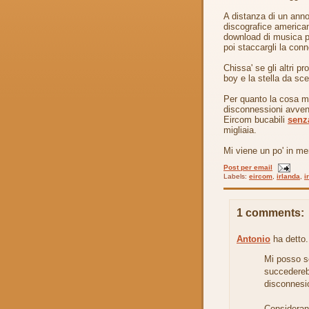
A distanza di un an
discografice american
download di musica pr
poi staccargli la con
Chissa' se gli altri 
boy e la stella da scer
Per quanto la cosa mi 
disconnessioni avvenu
Eircom bucabili
senz
migliaia.
Mi viene un po' in men
Post per email
Labels:
eircom
,
irlanda
,
i
1 comments:
Antonio
ha detto.
Mi posso s
succederebb
disconnesi
Considerand