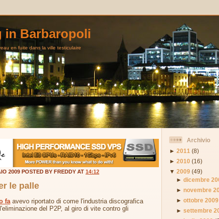
g in Barbaropoli
au en fuite dans la ville testiculaire
Archivio
►
2011
(8)
►
2010
(16)
▼
2009
(49)
IO 2009 POSTED BY FREDDY AT
14:12
►
dicembre 20
er le palle
►
novembre 2
►
ottobre 2009
o fa
avevo riportato di come l'industria discografica
'eliminazione del P2P, al giro di vite contro gli
►
settembre 2