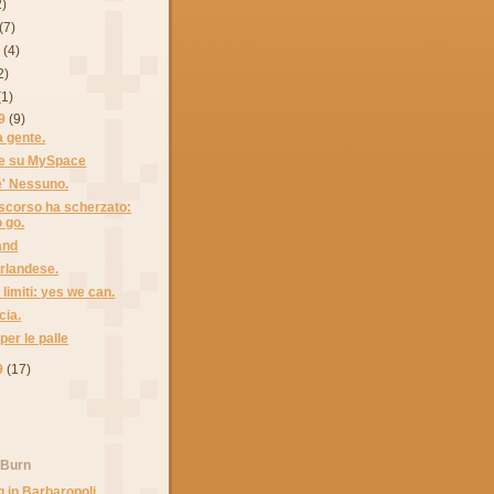
2)
(7)
9
(4)
2)
(1)
9
(9)
a gente.
le su MySpace
e' Nessuno.
e scorso ha scherzato:
 go.
and
irlandese.
 limiti: yes we can.
cia.
per le palle
9
(17)
 Burn