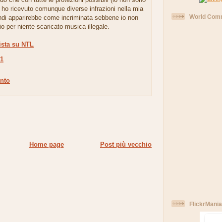
 ho ricevuto comunque diverse infrazioni nella mia
World Comm
indi apparirebbe come incriminata sebbene io non
io per niente scaricato musica illegale.
ista su NTL
51
nto
Home page
Post più vecchio
FlickrMania