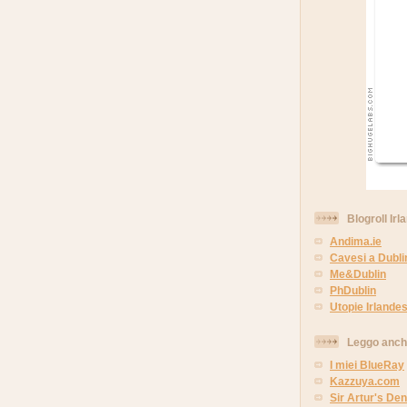
Blogroll Irl
Andima.ie
Cavesi a Dubli
Me&Dublin
PhDublin
Utopie Irlandes
Leggo anc
I miei BlueRay
Kazzuya.com
Sir Artur's Den