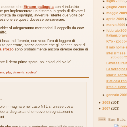
►
luglio 2009
(
no succede che
Eircom patteggia
con 4 industrie
►
giugno 2009
e per implementare un sistema in grado di rilevare i
►
maggio 200
otetta da copyright, avvertire l'utente due volte per
►
aprile 2009
(
nessione se questi dovesse perseverare.
►
marzo 2009
provider si adegueranno mettendosi il cappello da cow
▼
febbraio 200
iffo.
Italiani, brav
lasci indifferente, non vedo l'ora di leggere di
P.Yo - Zocco
te per errore, senza contare che gli access point di
Il mio nome 
a sforzo
sono probabilmente ancora diverse decine di
Intel il mes
200-300 to
te il detto prima spara, poi chiedi chi va la'...
Lawless Irel
La voragine 
rma
,
p2p
,
pirateria
,
societa'
Idiozia senza
IBM cala l'as
Irma ci tiene 
►
gennaio 200
..
►
2008
(104)
olo immaginare nel caso NTL si unisse cosa
►
2007
(103)
e ai disgraziati che ricevono segnalazioni o
oni.
Burn Baby,
o che con tutte le protezioni possibili (io non sono