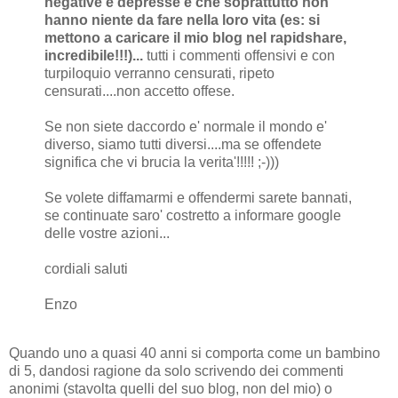
negative e depresse e che soprattutto non
hanno niente da fare nella loro vita (es: si
mettono a caricare il mio blog nel rapidshare,
incredibile!!!)...
tutti i commenti offensivi e con
turpiloquio verranno censurati, ripeto
censurati....non accetto offese.
Se non siete daccordo e' normale il mondo e'
diverso, siamo tutti diversi....ma se offendete
significa che vi brucia la verita'!!!!! ;-)))
Se volete diffamarmi e offendermi sarete bannati,
se continuate saro' costretto a informare google
delle vostre azioni...
cordiali saluti
Enzo
Quando uno a quasi 40 anni si comporta come un bambino
di 5, dandosi ragione da solo scrivendo dei commenti
anonimi (stavolta quelli del suo blog, non del mio) o