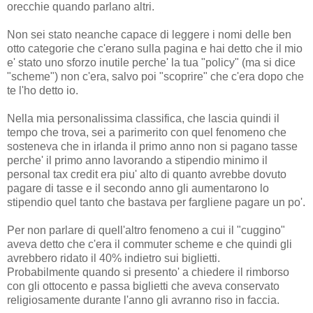
orecchie quando parlano altri.
Non sei stato neanche capace di leggere i nomi delle ben
otto categorie che c'erano sulla pagina e hai detto che il mio
e' stato uno sforzo inutile perche' la tua "policy" (ma si dice
"scheme") non c'era, salvo poi "scoprire" che c'era dopo che
te l'ho detto io.
Nella mia personalissima classifica, che lascia quindi il
tempo che trova, sei a parimerito con quel fenomeno che
sosteneva che in irlanda il primo anno non si pagano tasse
perche' il primo anno lavorando a stipendio minimo il
personal tax credit era piu' alto di quanto avrebbe dovuto
pagare di tasse e il secondo anno gli aumentarono lo
stipendio quel tanto che bastava per fargliene pagare un po'.
Per non parlare di quell'altro fenomeno a cui il "cuggino"
aveva detto che c'era il commuter scheme e che quindi gli
avrebbero ridato il 40% indietro sui biglietti.
Probabilmente quando si presento' a chiedere il rimborso
con gli ottocento e passa biglietti che aveva conservato
religiosamente durante l'anno gli avranno riso in faccia.