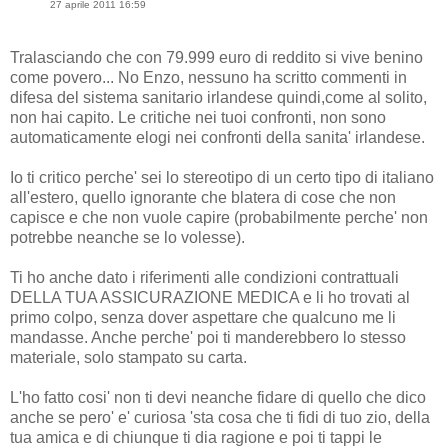
27 aprile 2011 16:59
Tralasciando che con 79.999 euro di reddito si vive benino
come povero... No Enzo, nessuno ha scritto commenti in
difesa del sistema sanitario irlandese quindi,come al solito,
non hai capito. Le critiche nei tuoi confronti, non sono
automaticamente elogi nei confronti della sanita' irlandese.
Io ti critico perche' sei lo stereotipo di un certo tipo di italiano
all'estero, quello ignorante che blatera di cose che non
capisce e che non vuole capire (probabilmente perche' non
potrebbe neanche se lo volesse).
Ti ho anche dato i riferimenti alle condizioni contrattuali
DELLA TUA ASSICURAZIONE MEDICA e li ho trovati al
primo colpo, senza dover aspettare che qualcuno me li
mandasse. Anche perche' poi ti manderebbero lo stesso
materiale, solo stampato su carta.
L'ho fatto cosi' non ti devi neanche fidare di quello che dico
anche se pero' e' curiosa 'sta cosa che ti fidi di tuo zio, della
tua amica e di chiunque ti dia ragione e poi ti tappi le