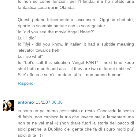
Io non so come funzioni per l'Irlanda, ma ho notato una
fantastica cosa qui in Olanda.
Questi petano felicemente in ascensore. Oggi ho sbottato,
riporto lo scambio battute con lo scoreggiator:
Io "did you see the movie Angel Heart?"
Lui "I did"
Io "jfyi - did you know, in italian it had a subtitle meaning
'elevator towards hell'"
Lui "so what"
Io "Let's call this situation 'Angel FART' - next time keep
shut both mouth and ass... if they are two different entities".
Si e' offeso e se n'e' andato, uffa... non hanno humor!
Rispondi
antonio
13/2/07 06:36
io sono un po' meno pessimista e resto. Condivido la scelta
di fabio, non capisco la tua che invece stai a lamentarti ma
non te ne vai mai =) (non tirare fuori la storia del pacco di
soldi perche' a Dublino c'e' gente che fa di sicuro molti piu'
soldi di te =))