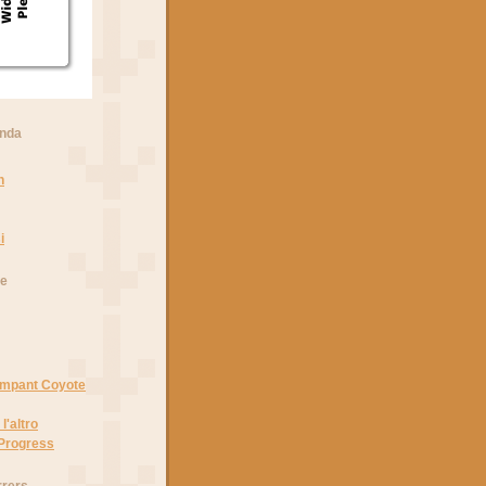
anda
n
i
he
Rampant Coyote
l'altro
 Progress
rrers