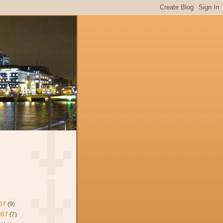
07
(9)
007
(7)