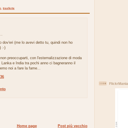
e
,
trasferte
..
o dov'eri (me lo avevi detto tu, quindi non ho
 :-)
on preoccuparti, con l'esternalizzazione di moda
 Lanka e India tra pochi anno ci bagneranno il
emo noi a fare la fame...
:36
FlickrMania
nto
Home page
Post più vecchio