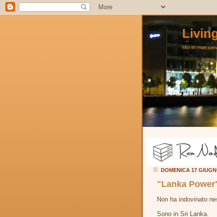
Livin
Moi et mon cerve
DOMENICA 17 GIUGN
"Lanka Power
Non ha indovinato ne
Sono in Sri Lanka.