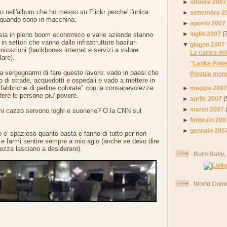
►
ottobre 2007
o nell'album che ho messo su Flickr perche' l'unica
►
settembre 2
' quando sono in macchina.
►
agosto 2007
►
luglio 2007
(
sia in pieno boom economico e varie aziende stanno
n settori che vanno dalle infrastrutture basilari
▼
giugno 2007
unicazioni (backbones internet e servizi a valore
La carica de
lare).
"Lanka Pow
io a vergognarmi di fare questo lavoro: vado in paesi che
Pioggia mons
o di strade, acquedotti e ospedali e vado a mettere in
 "fabbriche di perline colorate" con la consapevolezza
►
maggio 200
dere le persone piu' povere.
►
aprile 2007
(
►
marzo 2007
chi cazzo servono loghi e suonerie? O la CNN sul
►
febbraio 200
►
gennaio 200
go e' spazioso quanto basta e fanno di tutto per non
 e farmi sentire sempre a mio agio (anche se devo dire
urezza lasciano a desiderare).
Burn Baby,
World Comm