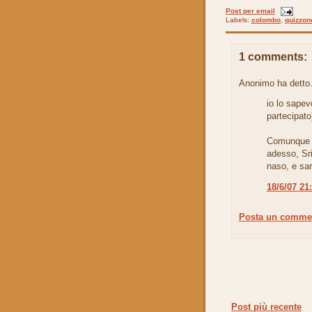
Post per email
Labels:
colombo
,
quizzon
1 comments:
Anonimo ha detto.
io lo sapev
partecipato)
Comunque n
adesso, Sri
naso, e sar
18/6/07 21
Posta un comme
Post più recente