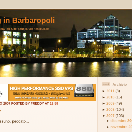
g in Barbaropoli
au en fuite dans la ville testiculaire
Archivio
►
2011
(8)
►
2010
(16)
►
2009
(49)
O 2007 POSTED BY FREDDY AT
19:58
►
2008
(104)
"
▼
2007
(103)
►
dicembre 20
ssuno, peccato...
►
novembre 2