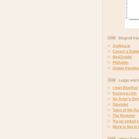
Blogroll Irl
Andima.ie
Cavesi a Dubli
Me&Dublin
PhDublin
Utopie Irlandes
Leggo anc
I miei BlueRay
Kazzuya.com
Sir Artur's Den
Slashdot
Tales of the 
The Register
Tra un xinkali e 
Work Is Not In
Ultimi Refe