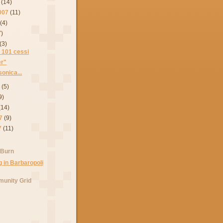
(14)
007
(11)
(4)
7)
(3)
i 101 cessi
er"
onica...
7
(5)
9)
(14)
7
(9)
7
(11)
 Burn
unity Grid