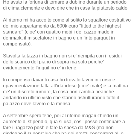
Ho avuto la fortuna di tornare a dublino durante un periodo
di clima clemente e devo dire che in casa fa piuttosto caldo.
Al ritorno mi ha accolto come al solito lo squallore costruttivo
del mio appartamento da 600k euro "fitted to the highest
standard" (cioe' con quattro mobili del cazzo made in
denmark, il miscelatore in bagno e un finto parquet in
compensato).
Stavolta la tazza in bagno non si e' riempita con i residui
dello scarico del piano di sopra ma solo perche'
evidentemente l'inquilino e' in ferie.
In compenso davanti casa ho trovato lavori in corso e
ripavimentazione fatta all'irlandese (cioe' male) e la mattina
c'e' un discreto rumore, la cosa non cambia neanche
andando in ufficio visto che stanno ristrutturando tutto il
palazzo dove lavoro e la mensa.
A settembre spero ferie, poi al ritorno magari chiedo un
aumento di stipendio, qua si usa, cosi' posso continuare a
fare il ragazzo posh e fare la spesa da M&S (ma non
disdegno il supervalue che ha dei prezzi concorrenziali e