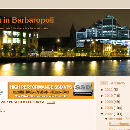
g in Barbaropoli
au en fuite dans la ville testiculaire
Archivio
►
2011
(8)
►
2010
(16)
►
2009
(49)
E 2007 POSTED BY FREDDY AT
16:55
►
2008
(104)
...
▼
2007
(103)
▼
dicembre 20
Buon Natale 
Don't do drug