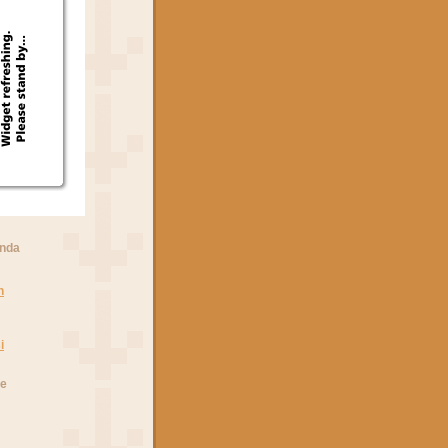
anda
n
i
he