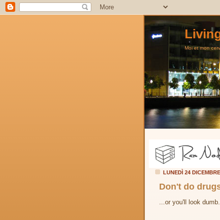
Livin
Moi et mon cerve
LUNEDÌ 24 DICEMBR
Don't do drugs
...or you'll look dumb.