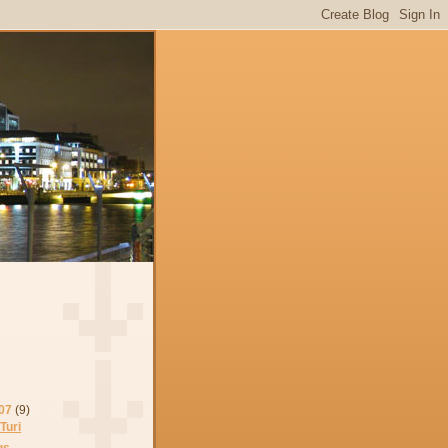
07
(9)
Turi
s...