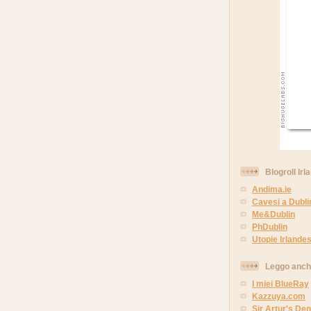
Blogroll Irl
Andima.ie
Cavesi a Dubli
Me&Dublin
PhDublin
Utopie Irlandes
Leggo anc
I miei BlueRay
Kazzuya.com
Sir Artur's Den