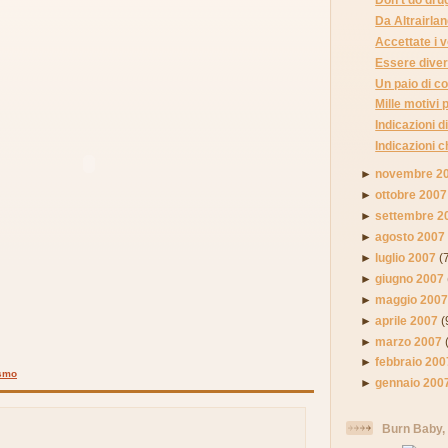
Da Altrairla
Accettate i vo
Essere divers
Un paio di c
Mille motivi 
Indicazioni di
Indicazioni c
►
novembre 2
►
ottobre 2007
►
settembre 2
►
agosto 2007
►
luglio 2007
(
►
giugno 2007
►
maggio 200
►
aprile 2007
(
►
marzo 2007
►
febbraio 200
smo
►
gennaio 200
Burn Baby,