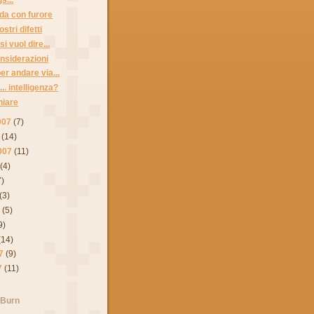
nda con furore
stri difetti
i vuol dire...
onsiderazioni
per andare via...
... intelligenza?
hiare
007
(7)
(14)
007
(11)
(4)
7)
(3)
7
(5)
9)
(14)
7
(9)
7
(11)
 Burn