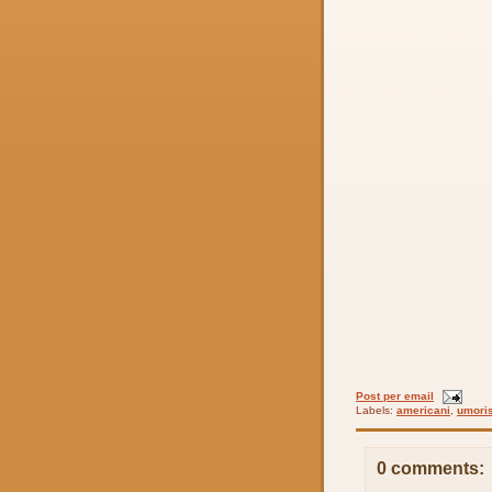
Post per email
Labels:
americani
,
umori
0 comments: