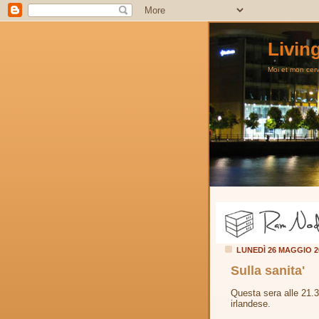
Livin
Moi et mon cerve
LUNEDÌ 26 MAGGIO 
Sulla sanita'
Questa sera alle 21
irlandese.