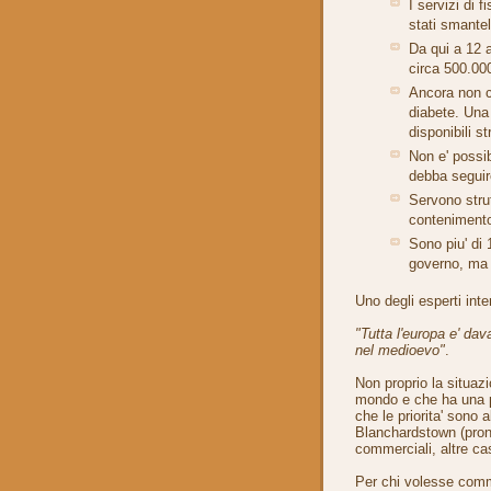
I servizi di 
stati smantel
Da qui a 12 
circa 500.00
Ancora non ci
diabete. Una
disponibili s
Non e' possib
debba seguire
Servono stru
contenimento
Sono piu' di
governo, ma f
Uno degli esperti inte
"Tutta l'europa e' dav
nel medioevo"
.
Non proprio la situazi
mondo e che ha una po
che le priorita' sono 
Blanchardstown (pront
commerciali, altre cas
Per chi volesse commen