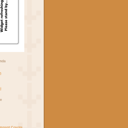
anda
n
i
he
Rampant Coyote