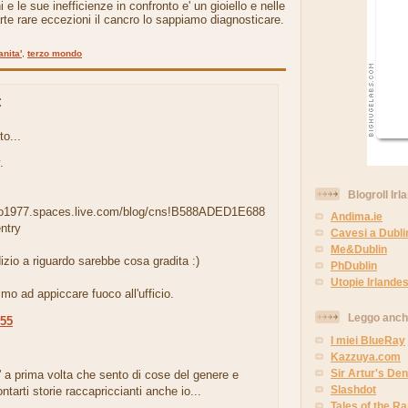
i e le sue inefficienze in confronto e' un gioiello e nelle
arte rare eccezioni il cancro lo sappiamo diagnosticare.
anita'
,
terzo mondo
:
to...
.
Blogroll Irl
co1977.spaces.live.com/blog/cns!B588ADED1E688
Andima.ie
ntry
Cavesi a Dubli
Me&Dublin
izio a riguardo sarebbe cosa gradita :)
PhDublin
Utopie Irlandes
mo ad appiccare fuoco all'ufficio.
Leggo anc
:55
I miei BlueRay
.
Kazzuya.com
Sir Artur's Den
 a prima volta che sento di cose del genere e
Slashdot
ntarti storie raccapriccianti anche io...
Tales of the 