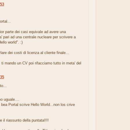
:53
.
rtal...
or parte dei casi equivale ad avere una
' pari ad una centrale nucleare per scrivere a
llo world". :)
are dei costi di licenza al cliente finale...
 ti mando un CV poi rifacciamo tutto in meta' del
:35
to...
o uguale....
bea Portal scrive Hello World...non los crive
e il riassunto della puntata!!!!