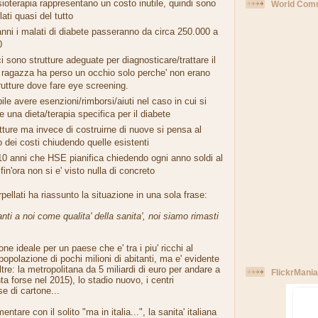
fisioterapia rappresentano un costo inutile, quindi sono
World Comm
lati quasi del tutto
anni i malati di diabete passeranno da circa 250.000 a
0
 sono strutture adeguate per diagnosticare/trattare il
 ragazza ha perso un occhio solo perche' non erano
trutture dove fare eye screening.
ile avere esenzioni/rimborsi/aiuti nel caso in cui si
 una dieta/terapia specifica per il diabete
tture ma invece di costruirne di nuove si pensa al
 dei costi chiudendo quelle esistenti
 10 anni che HSE pianifica chiedendo ogni anno soldi al
in'ora non si e' visto nulla di concreto
rpellati ha riassunto la situazione in una sola frase:
anti a noi come qualita' della sanita', noi siamo rimasti
one ideale per un paese che e' tra i piu' ricchi al
polazione di pochi milioni di abitanti, ma e' evidente
altre: la metropolitana da 5 miliardi di euro per andare a
FlickrMania
a forse nel 2015), lo stadio nuovo, i centri
e di cartone...
tare con il solito "ma in italia...", la sanita' italiana