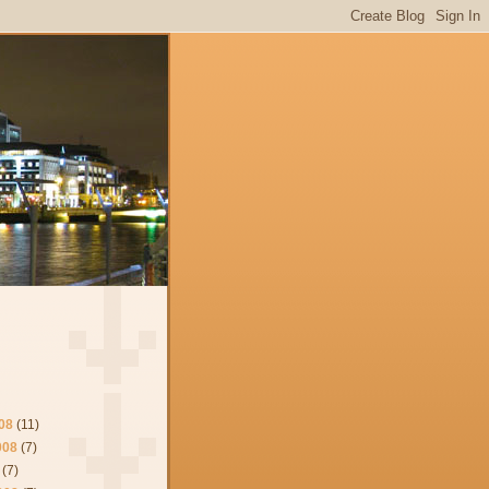
08
(11)
008
(7)
(7)