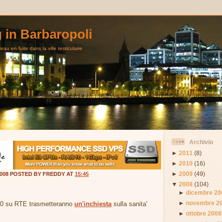
g in Barbaropoli
au en fuite dans la ville testiculaire
Archivio
►
2011
(8)
►
2010
(16)
►
2009
(49)
2008 POSTED BY FREDDY AT
15:45
▼
2008
(104)
►
dicembre 20
►
novembre 2
.30 su RTE trasmetteranno
un'inchiesta
sulla sanita'
►
ottobre 2008