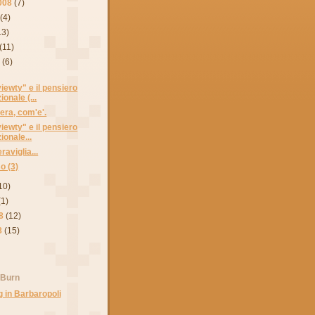
008
(7)
(4)
13)
(11)
8
(6)
iewty" e il pensiero
onale (...
era, com'e'.
iewty" e il pensiero
onale...
aviglia...
so (3)
10)
(1)
8
(12)
8
(15)
 Burn