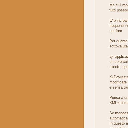
Ma e' il mo
tutti posson
E' principa
frequenti i
per fare.
Per quanto 
sottovaluta
a) l'appli
un core com
cliente, qu
b) Dovreste
modificare 
e senza tro
Pensa a una
XML+element
Se mancasse
automaticam
In questo 