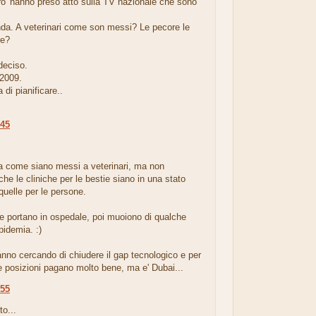
o' hanno preso atto sulla TV nazionale che sono
a. A veterinari come son messi? Le pecore le
re?
deciso.
2009.
a di pianificare..
:45
.
a come siano messi a veterinari, ma non
che le cliniche per le bestie siano in una stato
 quelle per le persone.
e portano in ospedale, poi muoiono di qualche
idemia. :)
nno cercando di chiudere il gap tecnologico e per
 posizioni pagano molto bene, ma e' Dubai...
:55
to...