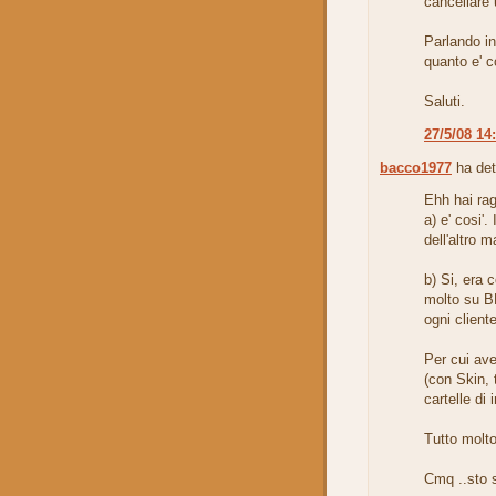
cancellare 
Parlando in
quanto e' c
Saluti.
27/5/08 14
bacco1977
ha det
Ehh hai rag
a) e' cosi'
dell'altro 
b) Si, era 
molto su BE
ogni clien
Per cui ave
(con Skin, 
cartelle di
Tutto molt
Cmq ..sto s