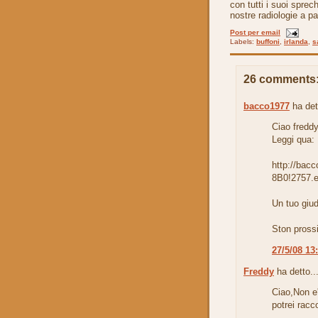
con tutti i suoi sprech
nostre radiologie a p
Post per email
Labels:
buffoni
,
irlanda
,
s
26 comments
bacco1977
ha det
Ciao freddy
Leggi qua:
http://bac
8B0!2757.e
Un tuo giud
Ston prossi
27/5/08 13
Freddy
ha detto..
Ciao,Non e'
potrei racco