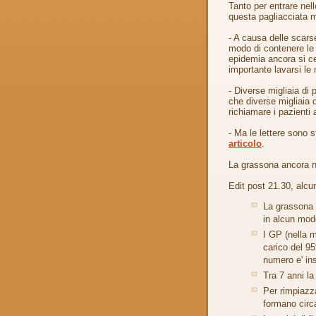
Tanto per entrare nell
questa pagliacciata 
- A causa delle scarse
modo di contenere le
epidemia ancora si ce
importante lavarsi le
- Diverse migliaia di
che diverse migliaia d
richiamare i pazienti a
- Ma le lettere sono 
articolo
.
La grassona ancora n
Edit post 21.30, alcuni
La grassona 
in alcun mod
I GP (nella m
carico del 95
numero e' ins
Tra 7 anni la
Per rimpiazz
formano circ