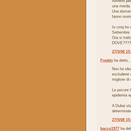
Almeno per
una merda.
Una domand
fanno mori
Io cmq ho 
Settembre 
Ora si tratt
DOVE????
27/5/08 15
Freddy
ha detto..
Non ho ide
escluderei 
migliore di
Le pecore l
epidemia ep
A Dubai sta
determinate
27/5/08 15
bacco1977
ha det