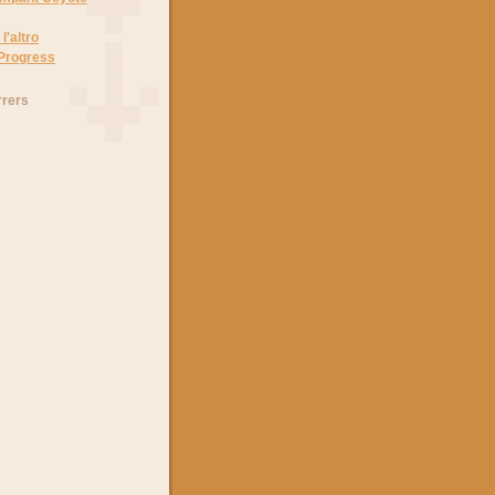
l'altro
 Progress
rrers