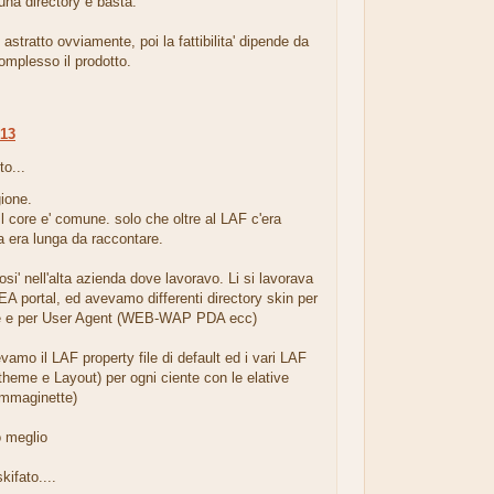
una directory e basta.
 astratto ovviamente, poi la fattibilita' dipende da
omplesso il prodotto.
:13
to...
ione.
. Il core e' comune. solo che oltre al LAF c'era
ma era lunga da raccontare.
cosi' nell'alta azienda dove lavoravo. Li si lavorava
A portal, ed avevamo differenti directory skin per
te e per User Agent (WEB-WAP PDA ecc)
vamo il LAF property file di default ed i vari LAF
theme e Layout) per ogni ciente con le elative
 immaginette)
o meglio
kifato....