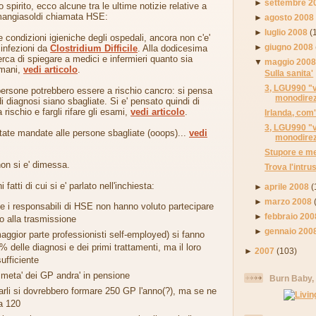
►
settembre 2
o spirito, ecco alcune tra le ultime notizie relative a
mangiasoldi chiamata HSE:
►
agosto 2008
►
luglio 2008
(
 condizioni igieniche degli ospedali, ancora non c'e'
►
giugno 2008
 infezioni da
Clostridium Difficile
. Alla dodicesima
rca di spiegare a medici e infermieri quanto sia
▼
maggio 200
 mani,
vedi articolo
.
Sulla sanita'
3, LGU990 "v
 persone potrebbero essere a rischio cancro: si pensa
monodirezi
i diagnosi siano sbagliate. Si e' pensato quindi di
 rischio e fargli rifare gli esami,
vedi articolo
.
Irlanda, com'
3, LGU990 "v
state mandate alle persone sbagliate (ooops)...
vedi
monodirezi
Stupore e mer
on si e' dimessa.
Trova l'intru
 fatti di cui si e' parlato nell'inchiesta:
►
aprile 2008
(
►
marzo 2008
e i responsabili di HSE non hanno voluto partecipare
►
febbraio 200
o alla trasmissione
►
gennaio 200
aggior parte professionisti self-employed) si fanno
% delle diagnosi e dei primi trattamenti, ma il loro
►
2007
(103)
ufficiente
 meta' dei GP andra' in pensione
Burn Baby,
arli si dovrebbero formare 250 GP l'anno(?), ma se ne
a 120