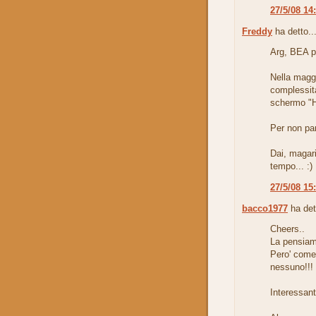
27/5/08 14
Freddy
ha detto..
Arg, BEA po
Nella maggi
complessita
schermo "He
Per non parl
Dai, magari
tempo... :)
27/5/08 15
bacco1977
ha det
Cheers..
La pensiam
Pero' come 
nessuno!!!
Interessant