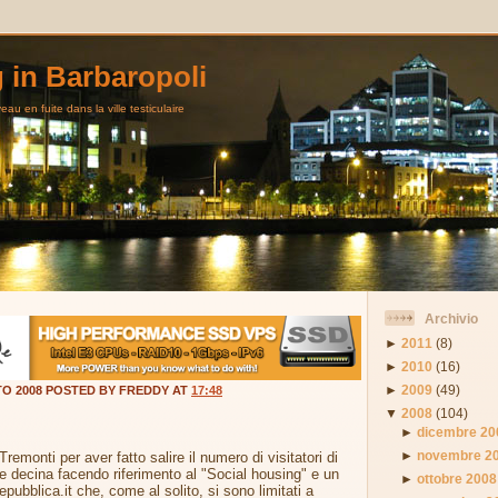
g in Barbaropoli
au en fuite dans la ville testiculaire
Archivio
►
2011
(8)
►
2010
(16)
►
2009
(49)
O 2008 POSTED BY FREDDY AT
17:48
▼
2008
(104)
►
dicembre 20
►
novembre 2
Tremonti per aver fatto salire il numero di visitatori di
e decina facendo riferimento al "Social housing" e un
►
ottobre 2008
repubblica.it che, come al solito, si sono limitati a