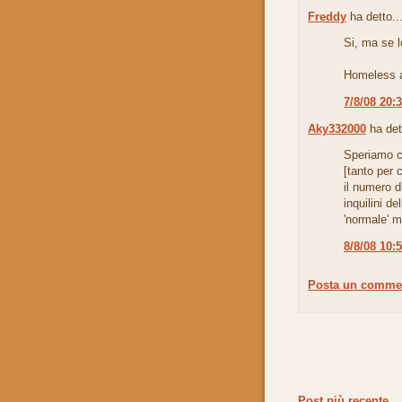
Freddy
ha detto..
Si, ma se lo
Homeless a
7/8/08 20:
Aky332000
ha det
Speriamo c
[tanto per 
il numero d
inquilini de
'normale' 
8/8/08 10:
Posta un comme
Post più recente