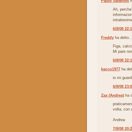
Paolo Valteroni
h
Ah, perche' 
informazio
intrattenim
6/8/08 22:
Freddy
ha detto..
Figa, calci
Mi pare non 
6/8/08 22:
bacco1977
ha det
io mi guard
6/8/08 23:
Zax (Andrea)
ha d
praticamen
volta, con
Andrea
7/8/08 20: