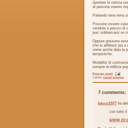
riportare la notizia s
di persone stanno imp
Parlando terra terra si
Possono essere case 
vendute a prezzo di c
puo' sobbarcarsi un 
Oppure possono esser
che le affittera' poi a
viene anche data la po
tempistiche.
Modalita' di costruzio
sempre di edilizia po
Post per email
Labels:
social housing
7 comments:
bacco1977
ha det
con tutto i
6/8/08 20: