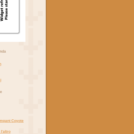
anda
n
i
he
Rampant Coyote
l'altro