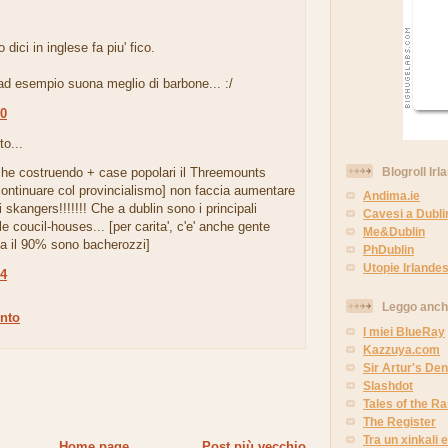
.
 dici in inglese fa piu' fico.
d esempio suona meglio di barbone... :/
30
to...
Blogroll Irl
he costruendo + case popolari il Threemounts
continuare col provincialismo] non faccia aumentare
Andima.ie
i skangers!!!!!!! Che a dublin sono i principali
Cavesi a Dubli
lle coucil-houses... [per carita', c'e' anche gente
Me&Dublin
ma il 90% sono bacherozzi]
PhDublin
Utopie Irlandes
54
Leggo anc
nto
I miei BlueRay
Kazzuya.com
Sir Artur's Den
Slashdot
Tales of the 
The Register
Tra un xinkali e 
Home page
Post più vecchio