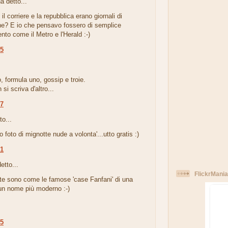
a detto...
il corriere e la repubblica erano giornali di
ne? E io che pensavo fossero di semplice
ento come il Metro e l'Herald :-)
15
.
o, formula uno, gossip e troie.
si scriva d'altro...
17
to...
o foto di mignotte nude a volonta'...utto gratis :)
01
etto...
FlickrMania
te sono come le famose 'case Fanfani' di una
 un nome più moderno :-)
25