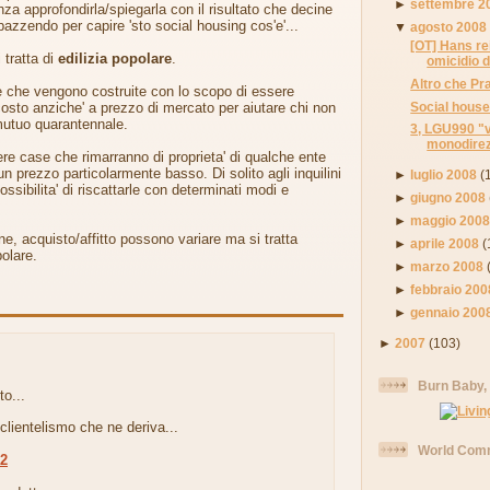
►
settembre 2
enza approfondirla/spiegarla con il risultato che decine
azzendo per capire 'sto social housing cos'e'...
▼
agosto 2008
[OT] Hans re
 tratta di
edilizia popolare
.
omicidio d
Altro che Pra
che vengono costruite con lo scopo di essere
Social hous
osto anziche' a prezzo di mercato per aiutare chi non
mutuo quarantennale.
3, LGU990 "v
monodirezi
e case che rimarranno di proprieta' di qualche ente
 un prezzo particolarmente basso. Di solito agli inquilini
►
luglio 2008
(
ssibilita' di riscattarle con determinati modi e
►
giugno 2008
►
maggio 200
ne, acquisto/affitto possono variare ma si tratta
►
aprile 2008
(
polare.
►
marzo 2008
►
febbraio 200
►
gennaio 200
►
2007
(103)
Burn Baby,
to...
l clientelismo che ne deriva...
World Comm
12