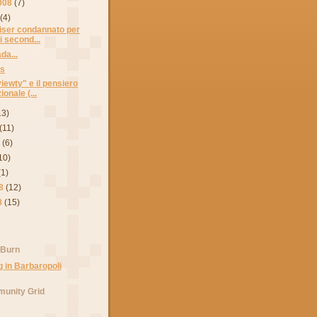
008
(7)
(4)
iser condannato per
i second...
da...
es
iewty" e il pensiero
onale (...
13)
(11)
8
(6)
10)
(1)
8
(12)
8
(15)
 Burn
unity Grid