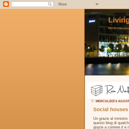
Livin
Moi et mon cerve
MERCOLEDÌ 6 AGOST
Social houses
Un grazie al ministro 
questo blog di qualch
grazie a corriere.it e 