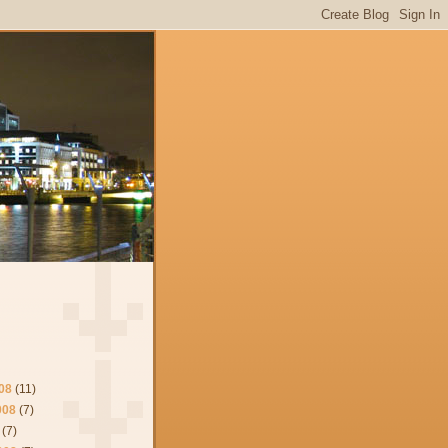
08
(11)
008
(7)
(7)