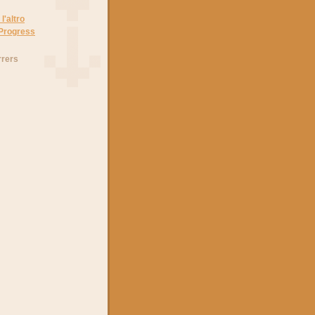
l'altro
 Progress
rrers