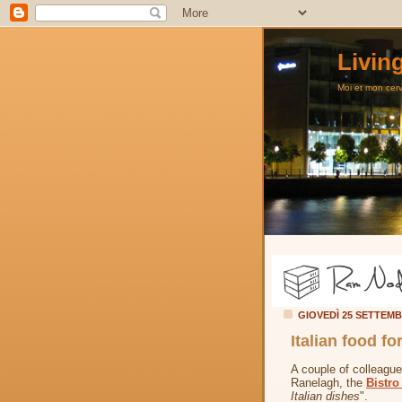
Livin
Moi et mon cerve
GIOVEDÌ 25 SETTEM
Italian food f
A couple of colleague
Ranelagh, the
Bistro
Italian dishes
".