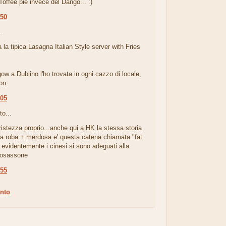
Toffee pie invece del Dango... :)
:50
..
 la tipica Lasagna Italian Style server with Fries
ow a Dublino l'ho trovata in ogni cazzo di locale,
on.
:05
to...
ristezza proprio...anche qui a HK la stessa storia
 la roba + merdosa e' questa catena chiamata "fat
. evidentemente i cinesi si sono adeguati alla
losassone
:55
nto