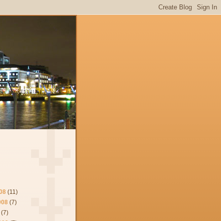
08
(11)
008
(7)
(7)