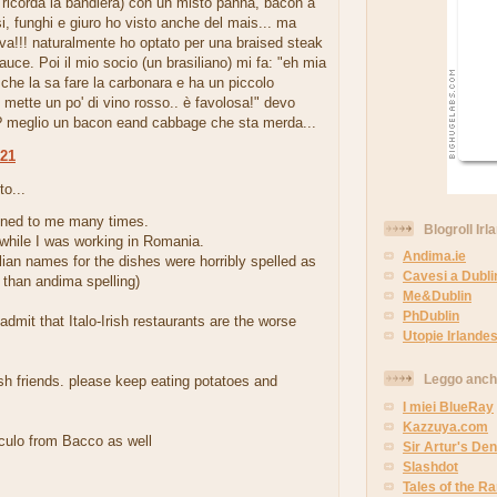
 ricorda la bandiera) con un misto panna, bacon a
i, funghi e giuro ho visto anche del mais... ma
va!!! naturalmente ho optato per una braised steak
auce. Poi il mio socio (un brasiliano) mi fa: "eh mia
he la sa fare la carbonara e ha un piccolo
i mette un po' di vino rosso.. è favolosa!" devo
? meglio un bacon eand cabbage che sta merda...
:21
to...
ned to me many times.
Blogroll Irl
 while I was working in Romania.
Andima.ie
lian names for the dishes were horribly spelled as
Cavesi a Dubli
 than andima spelling)
Me&Dublin
PhDublin
admit that Italo-Irish restaurants are the worse
Utopie Irlandes
Leggo anc
sh friends. please keep eating potatoes and
I miei BlueRay
Kazzuya.com
culo from Bacco as well
Sir Artur's Den
Slashdot
Tales of the 