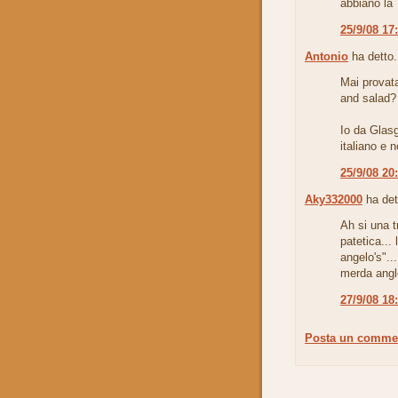
abbiano la 
25/9/08 17
Antonio
ha detto.
Mai provata
and salad?
Io da Glasg
italiano e n
25/9/08 20
Aky332000
ha det
Ah si una t
patetica...
angelo's"..
merda ang
27/9/08 18
Posta un comme