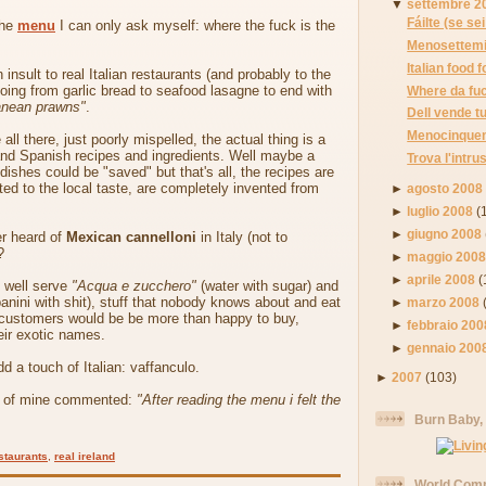
▼
settembre 2
Fáilte (se se
the
menu
I can only ask myself: where the fuck is the
Menosettemil
Italian food
insult to real Italian restaurants (and probably to the
oing from garlic bread to seafood lasagne to end with
Where da fuc
anean prawns"
.
Dell vende tu
Menocinquem
all there, just poorly mispelled, the actual thing is a
 and Spanish recipes and ingredients. Well maybe a
Trova l'intru
dishes could be "saved" but that's all, the recipes are
sted to the local taste, are completely invented from
►
agosto 2008
►
luglio 2008
(
►
giugno 2008
r heard of
Mexican cannelloni
in Italy (not to
?
►
maggio 200
►
aprile 2008
(
y well serve
"Acqua e zucchero"
(water with sugar) and
anini with shit), stuff that nobody knows about and eat
►
marzo 2008
al customers would be be more than happy to buy,
►
febbraio 200
eir exotic names.
►
gennaio 200
d a touch of Italian: vaffanculo.
►
2007
(103)
nd of mine commented:
"After reading the menu i felt the
Burn Baby,
staurants
,
real ireland
World Comm