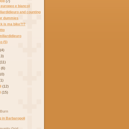
008
(7)
i europeo e bianco)
iardidieuro and counting
 for dummies
k is ma bike?!?
tto
iliardidieuro
so (5)
(4)
13)
(11)
8
(6)
10)
(1)
8
(12)
8
(15)
 Burn
unity Grid