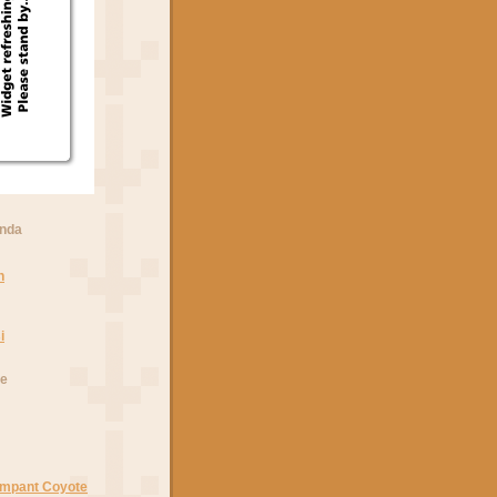
anda
n
i
he
Rampant Coyote