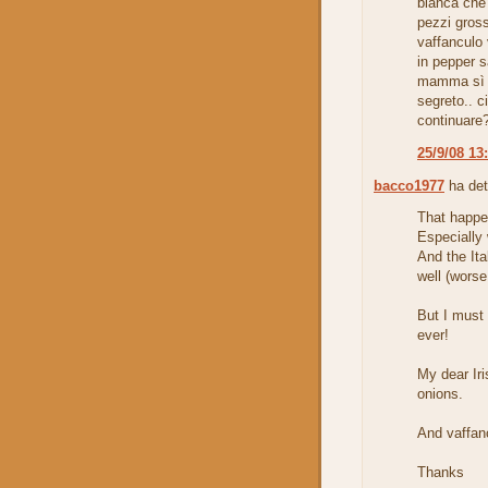
bianca che
pezzi gross
vaffanculo 
in pepper s
mamma sì c
segreto.. c
continuare
25/9/08 13
bacco1977
ha det
That happe
Especially
And the Ita
well (worse
But I must 
ever!
My dear Iri
onions.
And vaffan
Thanks