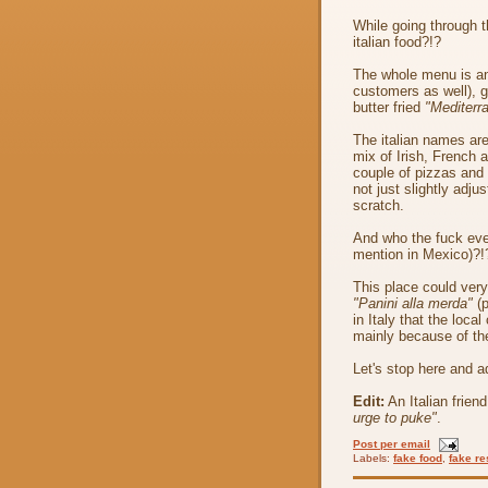
While going through 
italian food?!?
The whole menu is an 
customers as well), g
butter fried
"Mediterr
The italian names are 
mix of Irish, French
couple of pizzas and 
not just slightly adju
scratch.
And who the fuck eve
mention in Mexico)?!
This place could ver
"Panini alla merda"
(p
in Italy that the loc
mainly because of th
Let's stop here and ad
Edit:
An Italian frie
urge to puke"
.
Post per email
Labels:
fake food
,
fake re