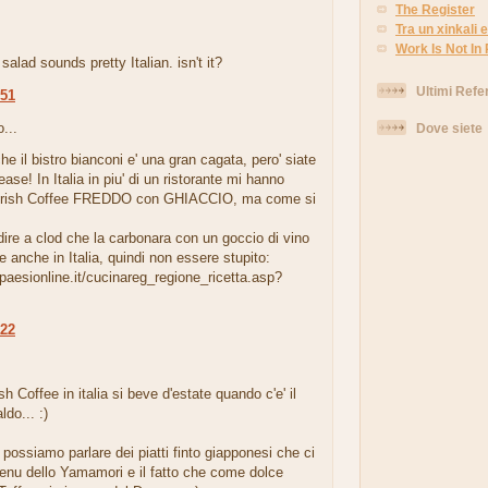
The Register
Tra un xinkali e 
Work Is Not In
salad sounds pretty Italian. isn't it?
Ultimi Refe
:51
...
Dove siete
he il bistro bianconi e' una gran cagata, pero' siate
lease! In Italia in piu' di un ristorante mi hanno
 Irish Coffee FREDDO con GHIACCIO, ma come si
ire a clod che la carbonara con un goccio di vino
e anche in Italia, quindi non essere stupito:
paesionline.it/cucinareg_regione_ricetta.asp?
:22
.
ish Coffee in italia si beve d'estate quando c'e' il
ldo... :)
possiamo parlare dei piatti finto giapponesi che ci
enu dello Yamamori e il fatto che come dolce