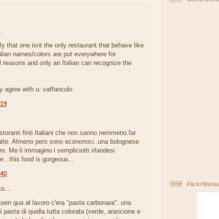
.
ly that one isnt the only restaurant that behave like
talian names/colors are put everywhere for
 reasons and only an Italian can recognize the
y agree with u: vaffanculo
:19
istoranti finti Italiani che non sanno nemmeno far
latte. Almeno pero sono economici..una bolognese
ro. Me li immagino i sempliciotti irlandesi
..this food is gorgeous...
:40
FlickrMania
o...
teen qua al lavoro c'era "pasta carbonara". una
i pasta di quella tutta colorata (verde, arancione e