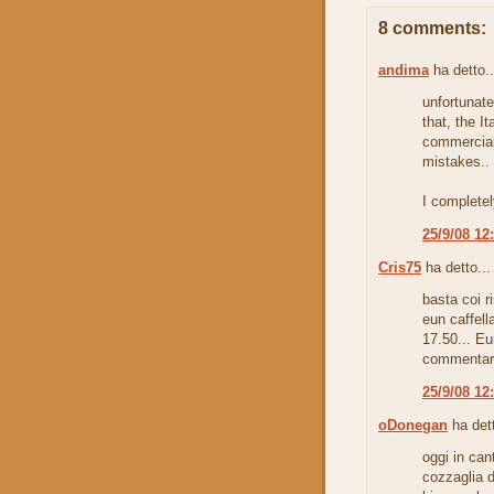
8 comments:
andima
ha detto..
unfortunate
that, the I
commercial
mistakes..
I completel
25/9/08 12
Cris75
ha detto...
basta coi r
eun caffel
17.50... Eu
commentare.
25/9/08 12
oDonegan
ha dett
oggi in can
cozzaglia d