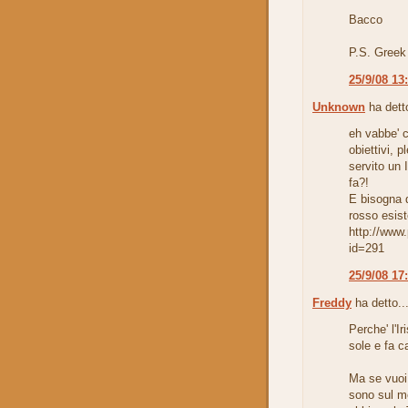
Bacco
P.S. Greek 
25/9/08 13
Unknown
ha detto
eh vabbe' c
obiettivi, p
servito un
fa?!
E bisogna d
rosso esist
http://www.
id=291
25/9/08 17
Freddy
ha detto..
Perche' l'Ir
sole e fa ca
Ma se vuoi 
sono sul m