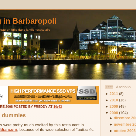
g in Barbaropoli
au en fuite dans la ville testiculaire
Archivio
►
2011
(8)
►
2010
(16)
►
2009
(49)
BRE 2008 POSTED BY FREDDY AT
10:43
▼
2008
(104)
or dummies
►
dicembre 20
►
novembre 2
s were pretty much excited by this restaurant in
 Bianconi
, because of its wide selection of "
authentic
►
ottobre 2008