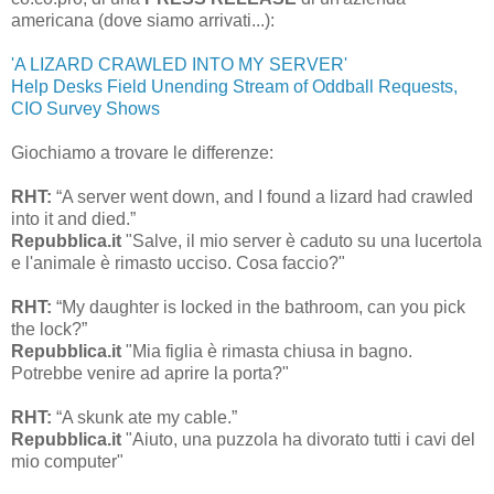
americana (dove siamo arrivati...):
'A LIZARD CRAWLED INTO MY SERVER'
Help Desks Field Unending Stream of Oddball Requests,
CIO Survey Shows
Giochiamo a trovare le differenze:
RHT:
“A server went down, and I found a lizard had crawled
into it and died.”
Repubblica.it
"Salve, il mio server è caduto su una lucertola
e l'animale è rimasto ucciso. Cosa faccio?"
RHT:
“My daughter is locked in the bathroom, can you pick
the lock?”
Repubblica.it
"Mia figlia è rimasta chiusa in bagno.
Potrebbe venire ad aprire la porta?"
RHT:
“A skunk ate my cable.”
Repubblica.it
"Aiuto, una puzzola ha divorato tutti i cavi del
mio computer"