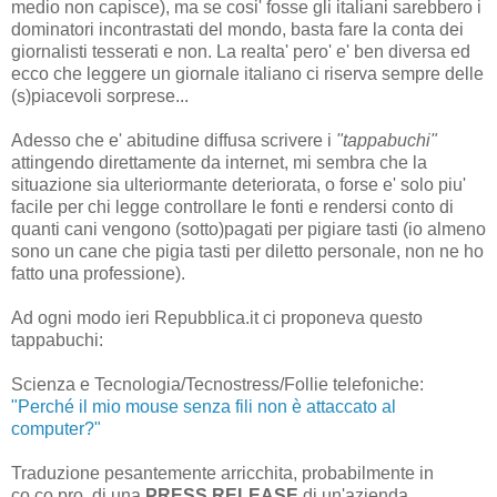
medio non capisce), ma se cosi' fosse gli italiani sarebbero i
dominatori incontrastati del mondo, basta fare la conta dei
giornalisti tesserati e non. La realta' pero' e' ben diversa ed
ecco che leggere un giornale italiano ci riserva sempre delle
(s)piacevoli sorprese...
Adesso che e' abitudine diffusa scrivere i
"tappabuchi"
attingendo direttamente da internet, mi sembra che la
situazione sia ulteriormante deteriorata, o forse e' solo piu'
facile per chi legge controllare le fonti e rendersi conto di
quanti cani vengono (sotto)pagati per pigiare tasti (io almeno
sono un cane che pigia tasti per diletto personale, non ne ho
fatto una professione).
Ad ogni modo ieri Repubblica.it ci proponeva questo
tappabuchi:
Scienza e Tecnologia/Tecnostress/Follie telefoniche:
"Perché il mio mouse senza fili non è attaccato al
computer?"
Traduzione pesantemente arricchita, probabilmente in
co.co.pro, di una
PRESS RELEASE
di un'azienda