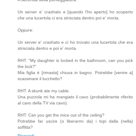
Un server e' crashato e [quando l'ho aperto] ho scoperto
che una lucertola ci era strisciata dentro poi e' morta.
Oppure:
Un server e' crashato e ci ho trovato una lucertola che era
strisciata dentro e poi e' morta.
RHT: “My daughter is locked in the bathroom, can you pick
the lock?”
Mia figlia è [rimasta] chiusa in bagno. Potrebbe [venire a]
scassinare il lucchetto?
RHT: A skunk ate my cable.
Una puzzola mi ha mangiato il cavo (probabilmente riferito
al cavo della TV via cavo).
RHT: Can you get the mice out of the ceiling?
Potrebbe far uscire (o liberarmi da) i topi dalla (nella)
soffitta?
Rispondi