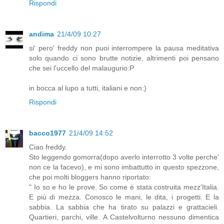
Rispondi
andima
21/4/09 10:27
si' pero' freddy non puoi interrompere la pausa meditativa
solo quando ci sono brutte notizie, altrimenti poi pensano
che sei l'uccello del malaugurio:P
in bocca al lupo a tutti, italiani e non:)
Rispondi
bacco1977
21/4/09 14:52
Ciao freddy.
Sto leggendo gomorra(dopo averlo interrotto 3 volte perche'
non ce la facevo), e mi sono imbattutto in questo spezzone,
che poi molti bloggers hanno riportato:
" Io so e ho le prove. So come è stata costruita mezz'Italia.
E più di mezza. Conosco le mani, le dita, i progetti. E la
sabbia. La sabbia che ha tirato su palazzi e grattacieli.
Quartieri, parchi, ville. A Castelvolturno nessuno dimentica