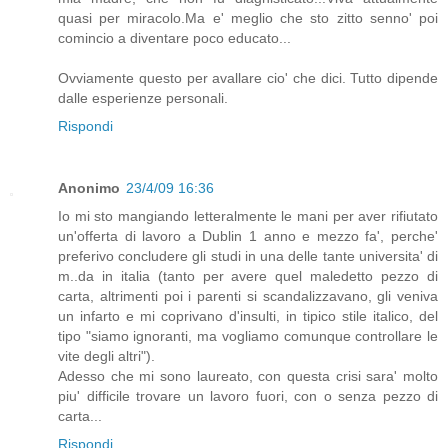
quasi per miracolo.Ma e' meglio che sto zitto senno' poi
comincio a diventare poco educato...
Ovviamente questo per avallare cio' che dici. Tutto dipende
dalle esperienze personali.
Rispondi
Anonimo
23/4/09 16:36
Io mi sto mangiando letteralmente le mani per aver rifiutato
un'offerta di lavoro a Dublin 1 anno e mezzo fa', perche'
preferivo concludere gli studi in una delle tante universita' di
m..da in italia (tanto per avere quel maledetto pezzo di
carta, altrimenti poi i parenti si scandalizzavano, gli veniva
un infarto e mi coprivano d'insulti, in tipico stile italico, del
tipo "siamo ignoranti, ma vogliamo comunque controllare le
vite degli altri").
Adesso che mi sono laureato, con questa crisi sara' molto
piu' difficile trovare un lavoro fuori, con o senza pezzo di
carta...
Rispondi