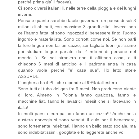
perché prima gia' li faceva).
Ci sono diversi italiani li, nelle terre della pioggia e dei lunghi
inverni.
Pensate quanto sarebbe facile governare un paese di soli 3
milioni di abitanti, con massimo 3 grandi citta'. Invece non
ce l'hanno fatta, si sono ingozzati di benessere finto, l'uomo
ingordo e materialista. Sono corrotti come noi. Se non parli
la loro lingua non fai un cazzo, sei tagliato fuori (utilissimo
poi studiare lingue parlate da 2 milioni di persone nel
mondo...). Se sei straniero non ti affittano casa, o ti
chiedono 6 mesi di anticipo e il padrone entra in casa
quando vuole perché "e' casa sua". Ho letto storie
ASSURDE.
L'ungheria ha il PIL che dipende al 99% dall'estero.
Sono tutti al tubo del gas fra 6 mesi. Non producono niente
di loro. Almeno in Polonia fanno qualcosa, fanno le
macchine fiat, fanno le lavatrici indesit che si facevano in
italia!
In molti paesi d'europa non fanno un cazzo!!! Anche nella
austera norvegia si sono venduti il culo per il benessere,
sono fortemente indebitati. Hanno un bello stato sociale, ma
sono indebitatissimi. googlate e lo leggerete anche voi.