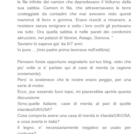
le file infinite dei camion che depredavano il Volturno della
sua sabbia. Camion in fila, che attraversavano le terre
costeggiate da contadini che mai avevano visto questi
mammut di ferro e gomma. Erano riusciti a rimanere, a
resistere senza emigrare e sotto i loro occhi gli portavano
via tutto. Ora quella sabbia è nelle pareti dei condomini
abruzzesi, nei palazzi di Varese, Asiago, Genova. "
Saviano lo sapeva gia' da 6/7 anni.
Io pure.....(mio padre prima lavorava nell'edilizia)
Pensavo fosse opportuno segnalarlo sul tuo blog, visto che
piu' volte si e' parlato qui di case di merda (a ragione
ovviamente).
Pero' io sostenevo che le nostre erano peggio, per una
serie di motivi.
Ecco, pur essendo fuori topic, mi piacerebbe aprirla questa
discussione.
Sono,quelle italiane, case di merda al pari di quelle
irlandesi/UK/USA?
Cosa comporta avere una casa di merda in irlanda/UK/USA,
e cosa averla in italia?
Il legno, e' necessariamente negativo se usato per
costruire?