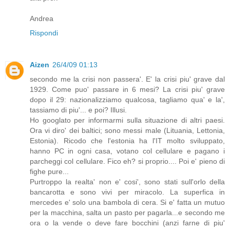
Andrea
Rispondi
Aizen
26/4/09 01:13
secondo me la crisi non passera'. E' la crisi piu' grave dal
1929. Come puo' passare in 6 mesi? La crisi piu' grave
dopo il 29: nazionalizziamo qualcosa, tagliamo qua' e la',
tassiamo di piu'... e poi? Illusi.
Ho googlato per informarmi sulla situazione di altri paesi.
Ora vi diro' dei baltici; sono messi male (Lituania, Lettonia,
Estonia). Ricodo che l'estonia ha l'IT molto sviluppato,
hanno PC in ogni casa, votano col cellulare e pagano i
parcheggi col cellulare. Fico eh? si proprio.... Poi e' pieno di
fighe pure...
Purtroppo la realta' non e' cosi', sono stati sull'orlo della
bancarotta e sono vivi per miracolo. La superfica in
mercedes e' solo una bambola di cera. Si e' fatta un mutuo
per la macchina, salta un pasto per pagarla...e secondo me
ora o la vende o deve fare bocchini (anzi farne di piu'