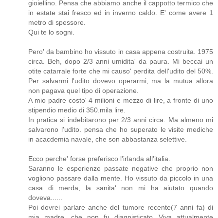
gioiellino. Pensa che abbiamo anche il cappotto termico che
in estate stai fresco ed in inverno caldo. E' come avere 1
metro di spessore.
Qui te lo sogni.
Pero' da bambino ho vissuto in casa appena costruita. 1975
circa. Beh, dopo 2/3 anni umidita' da paura. Mi beccai un
otite catarrale forte che mi causo' perdita dell'udito del 50%.
Per salvarmi l'udito dovevo operarmi, ma la mutua allora
non pagava quel tipo di operazione.
A mio padre costo' 4 milioni e mezzo di lire, a fronte di uno
stipendio medio di 350.mila lire.
In pratica si indebitarono per 2/3 anni circa. Ma almeno mi
salvarono l'udito. pensa che ho superato le visite mediche
in acacdemia navale, che son abbastanza selettive.
Ecco perche' forse preferisco l'irlanda all'italia.
Saranno le esperienze passate negative che proprio non
vogliono passare dalla mente. Ho vissuto da piccolo in una
casa di merda, la sanita' non mi ha aiutato quando
doveva......
Poi dovrei parlare anche del tumore recente(7 anni fa) di
mia madre, che non fu diagnisticato...Viva attualmente