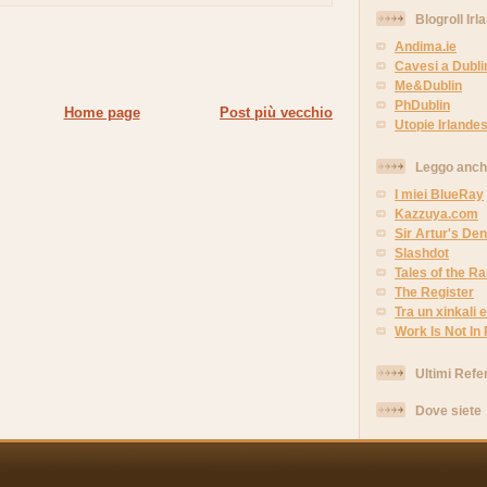
Blogroll Irl
Andima.ie
Cavesi a Dubli
Me&Dublin
PhDublin
Home page
Post più vecchio
Utopie Irlandes
Leggo anc
I miei BlueRay
Kazzuya.com
Sir Artur's Den
Slashdot
Tales of the 
The Register
Tra un xinkali e 
Work Is Not In
Ultimi Refe
Dove siete