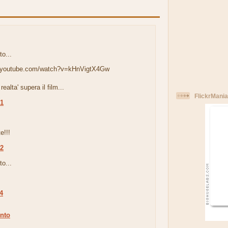
to...
w.youtube.com/watch?v=kHnVigtX4Gw
realta' supera il film...
FlickrMania
21
.
e!!!
32
to...
04
nto