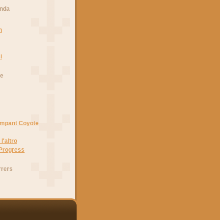
anda
n
i
he
Rampant Coyote
l'altro
 Progress
rrers