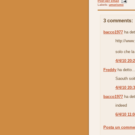
Post per email
Labels:
umorismo
3 comments:
bacco1977
ha det
http://ww
solo che la 
4/4/10 20:
Freddy
ha detto..
Saouth soit
4/4/10 20:
bacco1977
ha det
indeed
6/4/10 11:
Posta un comme