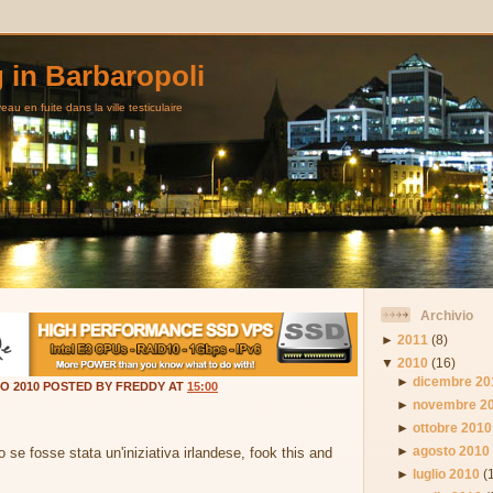
g in Barbaropoli
au en fuite dans la ville testiculaire
Archivio
►
2011
(8)
▼
2010
(16)
►
dicembre 20
O 2010 POSTED BY FREDDY AT
15:00
►
novembre 2
►
ottobre 2010
►
agosto 2010
 se fosse stata un'iniziativa irlandese, fook this and
►
luglio 2010
(