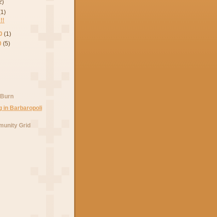
2)
(1)
!!
0
(1)
0
(5)
 Burn
unity Grid