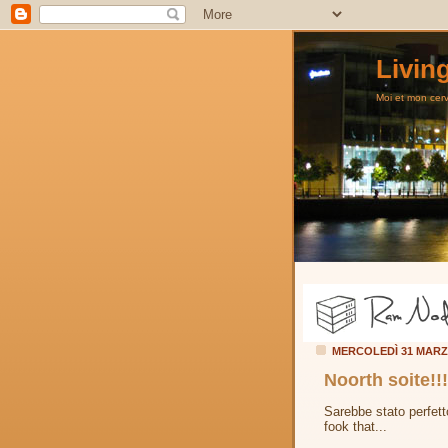
Livin
Moi et mon cerve
MERCOLEDÌ 31 MARZ
Noorth soite!!!
Sarebbe stato perfetto
fook that...