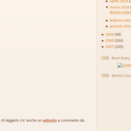
►
aprile 2010
(
▼
marzo 2010
Noorth soite!
►
febbraio 201
►
gennaio 201
►
2009
(49)
►
2008
(104)
►
2007
(103)
Burn Baby,
World Comm
 di leggerlo c'e' anche un
articolo
a commento da