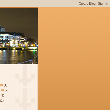
10
(1)
010
(2)
(2)
(1)
1)