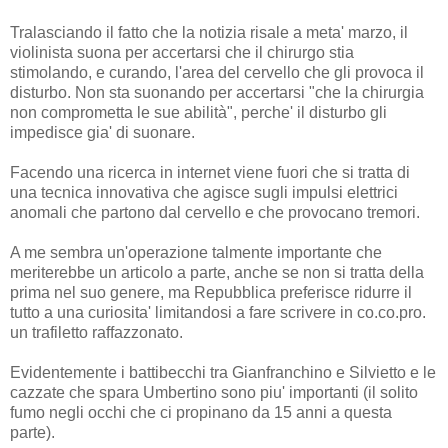
Tralasciando il fatto che la notizia risale a meta' marzo, il
violinista suona per accertarsi che il chirurgo stia
stimolando, e curando, l'area del cervello che gli provoca il
disturbo. Non sta suonando per accertarsi "che la chirurgia
non comprometta le sue abilità", perche' il disturbo gli
impedisce gia' di suonare.
Facendo una ricerca in internet viene fuori che si tratta di
una tecnica innovativa che agisce sugli impulsi elettrici
anomali che partono dal cervello e che provocano tremori.
A me sembra un'operazione talmente importante che
meriterebbe un articolo a parte, anche se non si tratta della
prima nel suo genere, ma Repubblica preferisce ridurre il
tutto a una curiosita' limitandosi a fare scrivere in co.co.pro.
un trafiletto raffazzonato.
Evidentemente i battibecchi tra Gianfranchino e Silvietto e le
cazzate che spara Umbertino sono piu' importanti (il solito
fumo negli occhi che ci propinano da 15 anni a questa
parte).