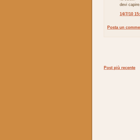
devi capire
14/7/10 15
Posta un comme
Post più recente