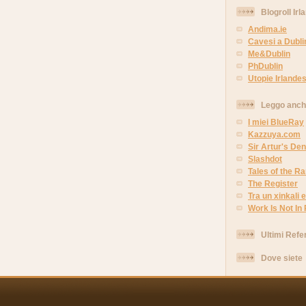
Blogroll Irl
Andima.ie
Cavesi a Dubli
Me&Dublin
PhDublin
Utopie Irlandes
Leggo anc
I miei BlueRay
Kazzuya.com
Sir Artur's Den
Slashdot
Tales of the 
The Register
Tra un xinkali e 
Work Is Not In
Ultimi Refe
Dove siete