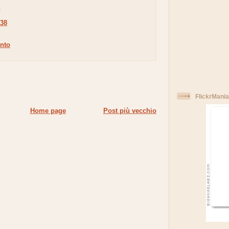
.
:38
nto
FlickrMania
Home page
Post più vecchio