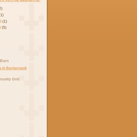
2)
(1)
0
(1)
0
(5)
 Burn
unity Grid