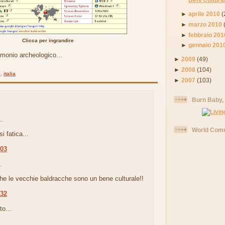
►
aprile 2010
(
►
marzo 2010
►
febbraio 201
Clicca per ingrandire
►
gennaio 201
imonio archeologico...
►
2009
(49)
►
2008
(104)
i
,
italia
►
2007
(103)
Burn Baby,
..
World Comm
si fatica...
:03
.
he le vecchie baldracche sono un bene culturale!!
:32
to...