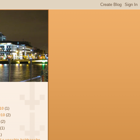
10
(1)
010
(2)
(2)
(1)
1)
li e vecchie baldracche.