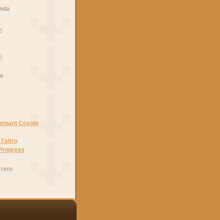
anda
n
i
he
Rampant Coyote
l'altro
 Progress
rrers