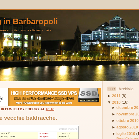
g in Barbaropoli
au en fuite dans la ville testiculaire
Archivio
►
2011
(8)
▼
2010
(16)
►
dicembre 20
010 POSTED BY FREDDY AT
18:18
►
novembre 2
 e vecchie baldracche.
►
ottobre 2010
►
agosto 2010
▼
luglio 2010
(
Beni Cultura