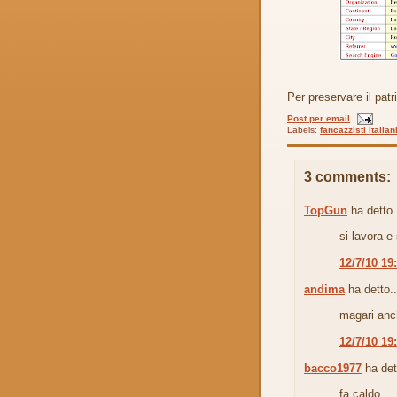
Per preservare il patr
Post per email
Labels:
fancazzisti italian
3 comments:
TopGun
ha detto.
si lavora e 
12/7/10 19
andima
ha detto..
magari anc
12/7/10 19
bacco1977
ha det
fa caldo.