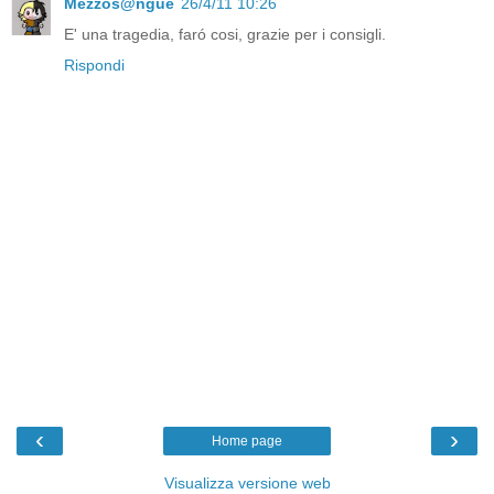
Mezzos@ngue
26/4/11 10:26
E' una tragedia, faró cosi, grazie per i consigli.
Rispondi
‹
›
Home page
Visualizza versione web