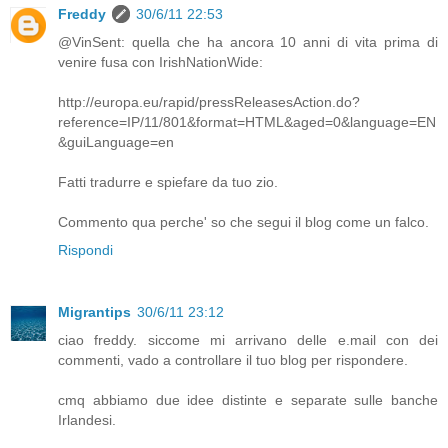
Freddy
30/6/11 22:53
@VinSent: quella che ha ancora 10 anni di vita prima di
venire fusa con IrishNationWide:
http://europa.eu/rapid/pressReleasesAction.do?
reference=IP/11/801&format=HTML&aged=0&language=EN
&guiLanguage=en
Fatti tradurre e spiefare da tuo zio.
Commento qua perche' so che segui il blog come un falco.
Rispondi
Migrantips
30/6/11 23:12
ciao freddy. siccome mi arrivano delle e.mail con dei
commenti, vado a controllare il tuo blog per rispondere.
cmq abbiamo due idee distinte e separate sulle banche
Irlandesi.