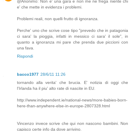
@Anonimo: Non e' una gara e non me ne frega niente chi
e' che mette in evidenza i problemi.
Problemi reali, non quelli frutto di ignoranza.
Perche' uno che scrive cose tipo "prevedo che in patagonia
ci sara' la pioggia, infatti in messico ci sara' il sole", in
quanto a ignoranza mi pare che prenda due piccioni con
una fava.
Rispondi
bacco1977
28/6/11 11:26
tornando alla verita' che brucia. E' notizia di oggi che
l'Irlanda ha il piu' alto rate di nascite in EU.
http://www.independent.ie/national-news/more-babies-born-
here-than-anywhere-else-in-europe-2807328.html
Vincenzo invece scrive che qui non nascono bambini. Non
capisco certe info da dove arrivino.