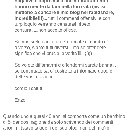
negative e depresse e che soprattutto non
hanno niente da fare nella loro vita (es: si
mettono a caricare il mio blog nel rapidshare,
incredibile!!!)...
tutti i commenti offensivi e con
turpiloquio verranno censurati, ripeto
censurati....non accetto offese.
Se non siete daccordo e' normale il mondo e'
diverso, siamo tutti diversi....ma se offendete
significa che vi brucia la verita'!!!!! ;-)))
Se volete diffamarmi e offendermi sarete bannati,
se continuate saro' costretto a informare google
delle vostre azioni...
cordiali saluti
Enzo
Quando uno a quasi 40 anni si comporta come un bambino
di 5, dandosi ragione da solo scrivendo dei commenti
anonimi (stavolta quelli del suo blog, non del mio) o