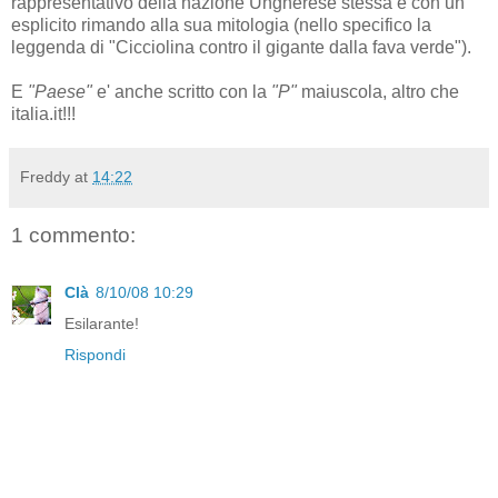
rappresentativo della nazione Ungherese stessa e con un
esplicito rimando alla sua mitologia (nello specifico la
leggenda di "Cicciolina contro il gigante dalla fava verde").
E
"Paese"
e' anche scritto con la
"P"
maiuscola, altro che
italia.it!!!
Freddy
at
14:22
1 commento:
Clà
8/10/08 10:29
Esilarante!
Rispondi