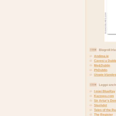
Blogroll Irl
Andima.ie
Cavesi a Dubli
Me&Dublin
PhDublin
Utopie Irlandes
Leggo anc
I miei BlueRay
Kazzuya.com
Sir Artur's Den
Slashdot
Tales of the 
The Register