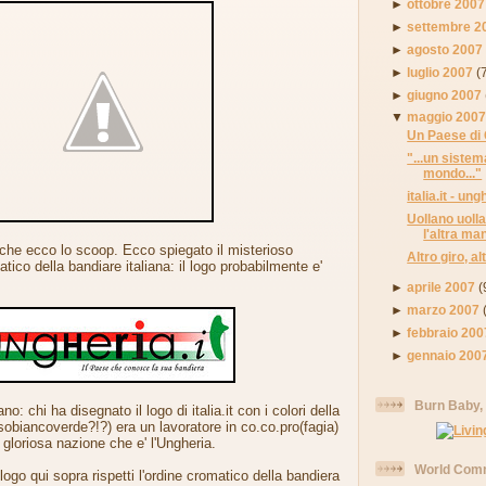
►
ottobre 2007
►
settembre 2
►
agosto 2007
►
luglio 2007
(
►
giugno 2007
▼
maggio 200
Un Paese di 
"...un sistem
mondo..."
italia.it - ung
Uollano uolla
l'altra man
che ecco lo scoop. Ecco spiegato il misterioso
Altro giro, al
ico della bandiare italiana: il logo probabilmente e'
►
aprile 2007
(
►
marzo 2007
►
febbraio 200
►
gennaio 200
Burn Baby,
o: chi ha disegnato il logo di italia.it con i colori della
ssobiancoverde?!?) era un lavoratore in co.co.pro(fagia)
 gloriosa nazione che e' l'Ungheria.
World Comm
 logo qui sopra rispetti l'ordine cromatico della bandiera