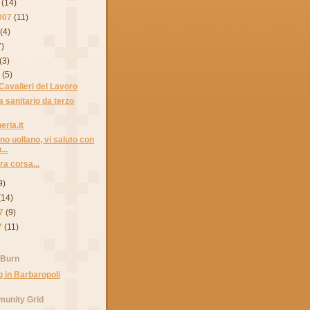
(14)
007
(11)
(4)
7)
(3)
7
(5)
Cavalieri del Lavoro
a sanitario da terzo
heria.it
no uollano, vi saluto con
...
tra corsa...
9)
(14)
7
(9)
7
(11)
 Burn
unity Grid