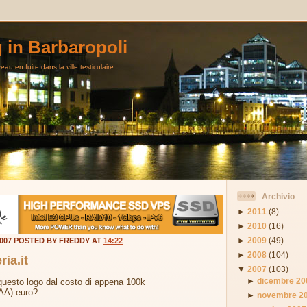
g in Barbaropoli
au en fuite dans la ville testiculaire
Archivio
►
2011
(8)
►
2010
(16)
►
2009
(49)
2007 POSTED BY FREDDY AT
14:22
►
2008
(104)
ria.it
▼
2007
(103)
►
dicembre 20
questo logo dal costo di appena 100k
A) euro?
►
novembre 2