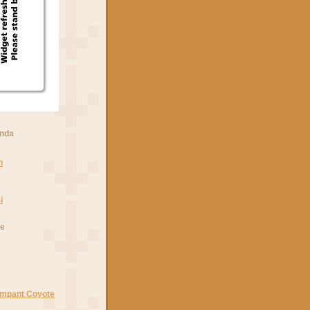
anda
n
i
he
Rampant Coyote