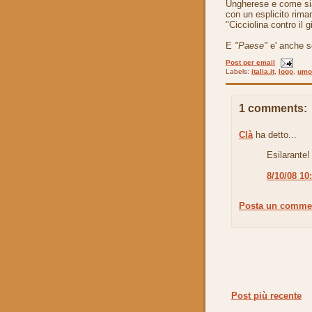
Ungherese e come sia
con un esplicito riman
"Cicciolina contro il 
E
"Paese"
e' anche s
Post per email
Labels:
italia.it
,
logo
,
umo
1 comments:
Clà
ha detto...
Esilarante!
8/10/08 10
Posta un comme
Post più recente