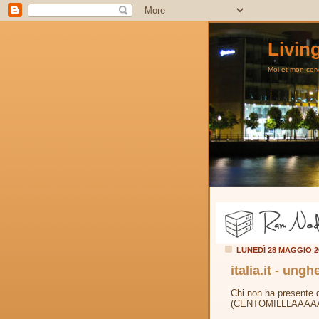
Livin
Moi et mon cerve
LUNEDÌ 28 MAGGIO 
italia.it - unghe
Chi non ha presente 
(CENTOMILLLAAAAA