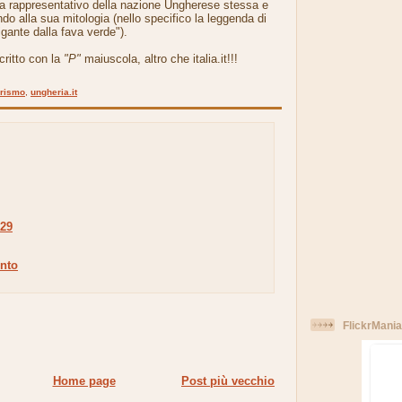
 rappresentativo della nazione Ungherese stessa e
do alla sua mitologia (nello specifico la leggenda di
gigante dalla fava verde").
critto con la
"P"
maiuscola, altro che italia.it!!!
rismo
,
ungheria.it
:29
nto
FlickrMania
Home page
Post più vecchio