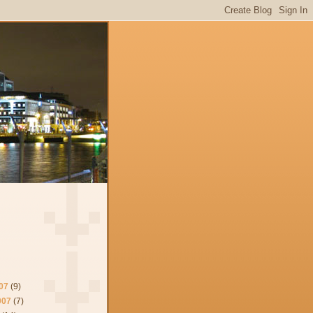
07
(9)
007
(7)