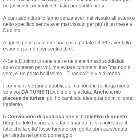
negativi nei confronti dell'italia per partito preso.
Alcuni addirittura lo fanno senza aver mai vissuto all'estero e
nello specifico senza aver mai vissuto per piu' di un mese a
Dublino.
A questi posso solo dire una cosa: parlate DOPO aver fatto
esperienza, non per sentito dire.
4
-Se a Dublino ci siete stati e ne siete rimasti soddisfatti
sono contento per voi, ma evitare commenti tipo "ma non e'
vero, e' un posto bellissimo, "Ti rosica?" e via dicendo.
I commenti verranno pubblicati, ma non me ne frega niente
se a voi
DA TURISTI
Dublino e' piaciuta.
Anche a me
piaceva da turista
, poi ho cambiato idea quando mi ci sono
trasferito.
5
-
Convincervi di qualcosa
non e'
l'obiettivo di questo
blog
. Le foto ho iniziato a farle quando mi si contestava il
fatto che la citta' fosse lurida e con gente ubriaca svenuta
per strada nel primo pomeriggio.