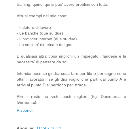
training, quindi qui si puo' avere problimi con tutto.
Alsuni esempi nel mio caso:
- Il datore di lavoro
- Le banche (due su due)
- Il provider internet (due su due)
- La societa' elettrica e del gas
E qualsiasi altra cosa implichi un impiegato irlandese e la
necessita' di pensare da soli.
Intendiamoci: se gli dici cosa fare per filo e per segno sono
ottimi lavoratori, se gli dici voglio che parti dal punto A e
arrivi al punto D si perdono per strada.
PEr il resto ho visto posti migliori (Eg. Danimarca e
Germania).
Rispondi
Anonimo
11/7/07 16:13