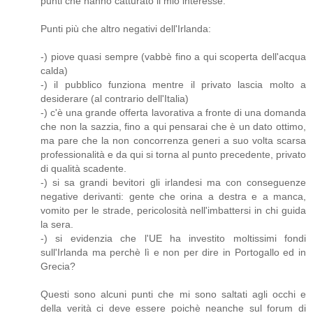
punti che hanno catturato il mio interesse.
Punti più che altro negativi dell'Irlanda:
-) piove quasi sempre (vabbè fino a qui scoperta dell'acqua
calda)
-) il pubblico funziona mentre il privato lascia molto a
desiderare (al contrario dell'Italia)
-) c'è una grande offerta lavorativa a fronte di una domanda
che non la sazzia, fino a qui pensarai che è un dato ottimo,
ma pare che la non concorrenza generi a suo volta scarsa
professionalità e da qui si torna al punto precedente, privato
di qualità scadente.
-) si sa grandi bevitori gli irlandesi ma con conseguenze
negative derivanti: gente che orina a destra e a manca,
vomito per le strade, pericolosità nell'imbattersi in chi guida
la sera.
-) si evidenzia che l'UE ha investito moltissimi fondi
sull'Irlanda ma perchè lì e non per dire in Portogallo ed in
Grecia?
Questi sono alcuni punti che mi sono saltati agli occhi e
della verità ci deve essere poichè neanche sul forum di