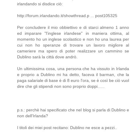
irlandando si disdice ciò:
http://forum.irlandando.it/showthread.p ... post105325
Per concludere il mio obbiettivo e di starci almeno 1 anno
ed imparare "l'inglese irlandese" in maniera ottima, al
momento ho un inglese scolastico e non ho una laurea per
cui non ho speranze di trovare un lavoro migliore al
cameriere ma spero di poter realizzare un cammino se
Dublino sarà la città dove andrò.
Un ultimissima cosa, una persona che ha vissuto in Irlanda
e proprio a Dublino mi ha detto, faceva il barman, che la
paga salariale di base è di 8 euro l'ora, se è così be ciò vuol
dire che gli stipendi non sono proprio doppi......
p.s.: perchè hai specificato che nel blog si parla di Dublino e
non dell'Irlanda?
I titoli dei miei post recitano: Dublino ne esce a pezzi..