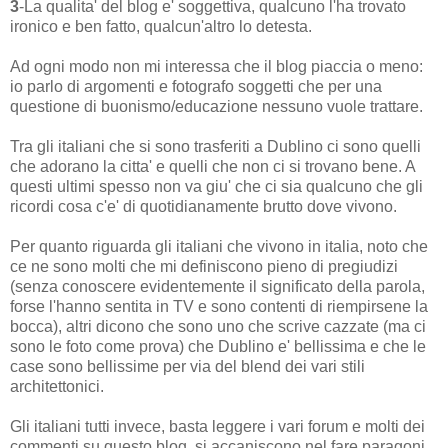
3
-La qualita' del blog e' soggettiva, qualcuno l'ha trovato
ironico e ben fatto, qualcun'altro lo detesta.
Ad ogni modo non mi interessa che il blog piaccia o meno:
io parlo di argomenti e fotografo soggetti che per una
questione di buonismo/educazione nessuno vuole trattare.
Tra gli italiani che si sono trasferiti a Dublino ci sono quelli
che adorano la citta' e quelli che non ci si trovano bene. A
questi ultimi spesso non va giu' che ci sia qualcuno che gli
ricordi cosa c'e' di quotidianamente brutto dove vivono.
Per quanto riguarda gli italiani che vivono in italia, noto che
ce ne sono molti che mi definiscono pieno di pregiudizi
(senza conoscere evidentemente il significato della parola,
forse l'hanno sentita in TV e sono contenti di riempirsene la
bocca), altri dicono che sono uno che scrive cazzate (ma ci
sono le foto come prova) che Dublino e' bellissima e che le
case sono bellissime per via del blend dei vari stili
architettonici.
Gli italiani tutti invece, basta leggere i vari forum e molti dei
commenti su questo blog, si accaniscono nel fare paragoni