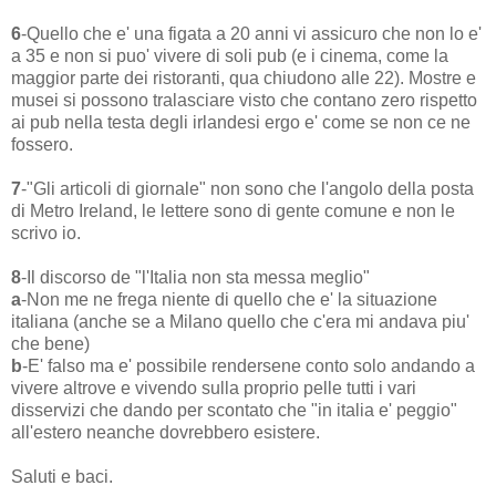
6
-Quello che e' una figata a 20 anni vi assicuro che non lo e'
a 35 e non si puo' vivere di soli pub (e i cinema, come la
maggior parte dei ristoranti, qua chiudono alle 22). Mostre e
musei si possono tralasciare visto che contano zero rispetto
ai pub nella testa degli irlandesi ergo e' come se non ce ne
fossero.
7
-"Gli articoli di giornale" non sono che l'angolo della posta
di Metro Ireland, le lettere sono di gente comune e non le
scrivo io.
8
-Il discorso de "l'Italia non sta messa meglio"
a
-Non me ne frega niente di quello che e' la situazione
italiana (anche se a Milano quello che c'era mi andava piu'
che bene)
b
-E' falso ma e' possibile rendersene conto solo andando a
vivere altrove e vivendo sulla proprio pelle tutti i vari
disservizi che dando per scontato che "in italia e' peggio"
all'estero neanche dovrebbero esistere.
Saluti e baci.