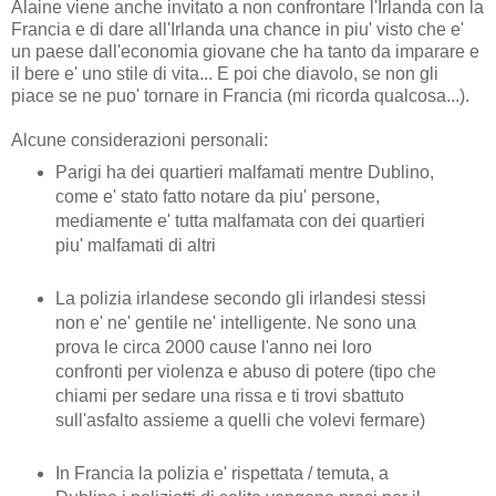
Alaine viene anche invitato a non confrontare l'Irlanda con la
Francia e di dare all'Irlanda una chance in piu' visto che e'
un paese dall'economia giovane che ha tanto da imparare e
il bere e' uno stile di vita... E poi che diavolo, se non gli
piace se ne puo' tornare in Francia (mi ricorda qualcosa...).
Alcune considerazioni personali:
Parigi ha dei quartieri malfamati mentre Dublino,
come e' stato fatto notare da piu' persone,
mediamente e' tutta malfamata con dei quartieri
piu' malfamati di altri
La polizia irlandese secondo gli irlandesi stessi
non e' ne' gentile ne' intelligente. Ne sono una
prova le circa 2000 cause l'anno nei loro
confronti per violenza e abuso di potere (tipo che
chiami per sedare una rissa e ti trovi sbattuto
sull'asfalto assieme a quelli che volevi fermare)
In Francia la polizia e' rispettata / temuta, a