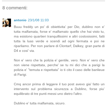
8 commenti:
antonio
23/1/08 11:03
Buuu freddy un po' di obiettivita' per Dio, dublino non e'
tutta malfamata, forse e' malfamato quello che hai visto tu,
ma esistono quartieri tranquillissimi e altri costosissimi, fatti
tutta la luas verde e scendi ad ogni fermata e poi ne
riparliamo. Per non parlare di Clontarf, Dalkey, gran parte di
D4 e cosi' via.
Non e' vero che la polizia e' gentile, vero. Non e' vero che
non viene rispettata, perche' se tu mi dici che a parigi la
polizia e' "temuta e rispettata" io ti cito il caso delle banlieue
di Parigi.
Cmq ancor prima di leggere il tuo post avevo gia' fatto un
intervento sul problema sicurezza a Dublino, forse piu'
equilibrato di tre punti messi uno dietro l'altro.
Dublino e' tutta malfamata, sicuro.