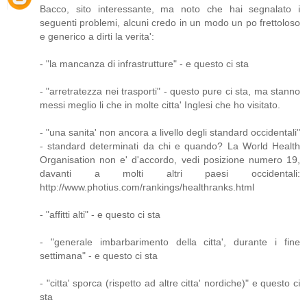
Bacco, sito interessante, ma noto che hai segnalato i
seguenti problemi, alcuni credo in un modo un po frettoloso
e generico a dirti la verita':
- "la mancanza di infrastrutture" - e questo ci sta
- "arretratezza nei trasporti" - questo pure ci sta, ma stanno
messi meglio li che in molte citta' Inglesi che ho visitato.
- "una sanita' non ancora a livello degli standard occidentali"
- standard determinati da chi e quando? La World Health
Organisation non e' d'accordo, vedi posizione numero 19,
davanti a molti altri paesi occidentali:
http://www.photius.com/rankings/healthranks.html
- "affitti alti" - e questo ci sta
- "generale imbarbarimento della citta', durante i fine
settimana" - e questo ci sta
- "citta' sporca (rispetto ad altre citta' nordiche)" e questo ci
sta