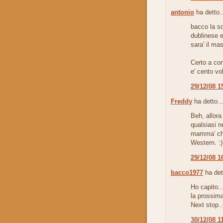
antonio
ha detto..
bacco la so
dublinese e
sara' il m
Certo a con
e' cento vo
29/12/08 1
Freddy
ha detto..
Beh, allora
qualsiasi ne
mamma' che
Western. :)
29/12/08 1
bacco1977
ha det
Ho capito...
la prossima
Next stop.
30/12/08 1