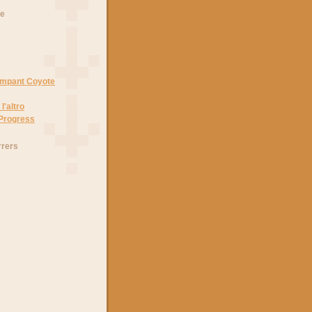
he
Rampant Coyote
l'altro
 Progress
rrers