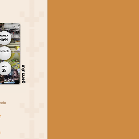
anda
n
i