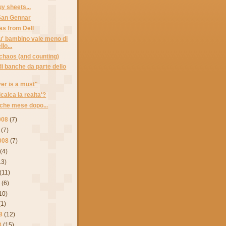
y sheets...
 San Gennar
as from Dell
' bambino vale meno di
lo...
chaos (and counting)
di banche da parte dello
er is a must"
icalca la realta'?
che mese dopo...
008
(7)
(7)
008
(7)
(4)
13)
(11)
8
(6)
10)
(1)
8
(12)
8
(15)