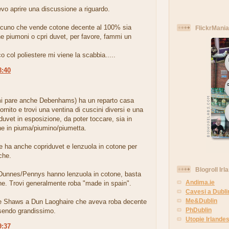
evo aprire una discussione a riguardo.
lcuno che vende cotone decente al 100% sia
FlickrMania
e piumoni o cpri duvet, per favore, fammi un
o col poliestere mi viene la scabbia.....
8:40
.
mi pare anche Debenhams) ha un reparto casa
ornito e trovi una ventina di cuscini diversi e una
duvet in esposizione, da poter toccare, sia in
he in piuma/piumino/piumetta.
 ha anche copriduvet e lenzuola in cotone per
sche.
Blogroll Irl
unnes/Pennys hanno lenzuola in cotone, basta
Andima.ie
ne. Trovi generalmente roba "made in spain".
Cavesi a Dubli
Me&Dublin
e Shaws a Dun Laoghaire che aveva roba decente
PhDublin
sendo grandissimo.
Utopie Irlandes
9:37