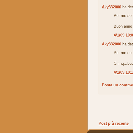
Aky332000
ha det
Per me son
Buon anno a 
4/1/09 10:
Aky332000
ha det
Per me son
Cmnq...buon
4/1/09 10:
Posta un comme
Post più recente