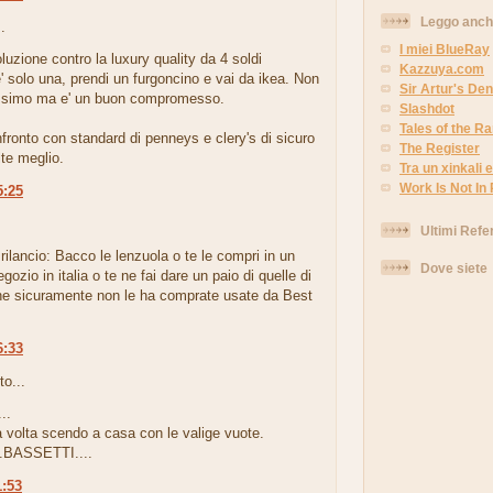
Leggo anc
.
I miei BlueRay
luzione contro la luxury quality da 4 soldi
Kazzuya.com
' solo una, prendi un furgoncino e vai da ikea. Non
Sir Artur's Den
assimo ma e' un buon compromesso.
Slashdot
Tales of the 
fronto con standard di penneys e clery's di sicuro
The Register
lte meglio.
Tra un xinkali e 
Work Is Not In
5:25
.
Ultimi Refe
 rilancio: Bacco le lenzuola o te le compri in un
Dove siete
gozio in italia o te ne fai dare un paio di quelle di
 sicuramente non le ha comprate usate da Best
6:33
to...
..
 volta scendo a casa con le valige vuote.
..BASSETTI....
1:53