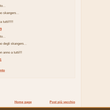
to...
o skangers...
tutti!!!!!
09
to...
o degli skangers...
 anno a tutti!!!
11
nto
Home page
Post più vecchio