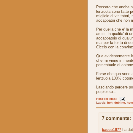
Peccato che anche ne
lenzuola sono fatte pe
migliaia di visitatori
accappatoi che non mi 
Per quella che e' la 
amici, la qualita' di 
accappatoio di qualu
mai per la testa di 
Ciccio con la convinz
Qua evidentemente la
che mi viene in mente 
percentuale di cotone
Forse che qua sono ab
lenzuola 100% cotone
Lasciando perdere po
perplesso...
Post per email
Labels:
boh
,
dublino
,
hote
7 comments:
bacco1977
ha det