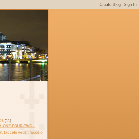
08
(11)
-ONE-FOUR-TWO...
lla', faccelo vede', faccelo