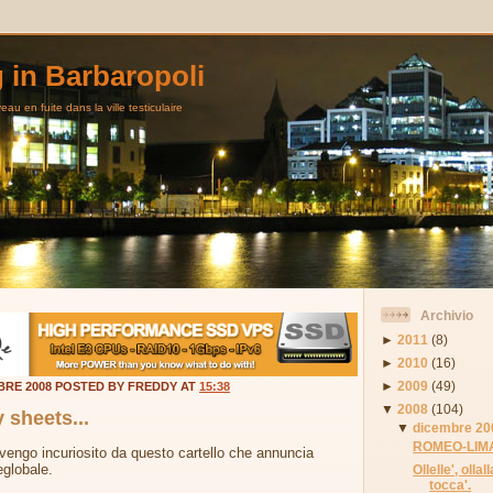
g in Barbaropoli
au en fuite dans la ville testiculaire
Archivio
►
2011
(8)
►
2010
(16)
►
2009
(49)
BRE 2008 POSTED BY FREDDY AT
15:38
▼
2008
(104)
 sheets...
▼
dicembre 20
ROMEO-LIMA
vengo incuriosito da questo cartello che annuncia
eglobale.
Ollelle', olla
tocca'.