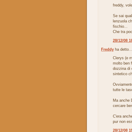
freddy, vol
Se sai qua
lenzuola ch
fischio...
Che tra poc
28/12/08 1
Freddy
ha detto..
Clerys (e 
molto ben f
dozzina di 
sintetico c
Ovviamente
tutte le ta
Ma anche D
cercare be
C'era anch
pur non es
28/12/08 1