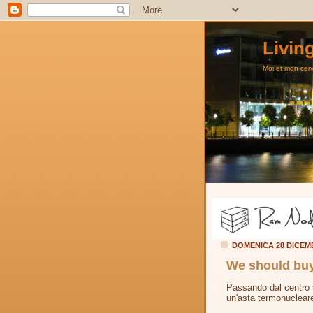
Livin
Moi et mon cerve
DOMENICA 28 DICEM
We should buy
Passando dal centro 
un'asta termonuclear