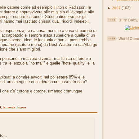
lle catene come ad esempio Hilton o Radisson, le
►
2007
(103)
r durare e sopravvivere alle migliaia di lavaggi e alle
, non per essere lussuose. Stesso discorso per gli
Burn Baby,
hanno mai lasciato chissa' quali ricordi indelebili.
mia esperienza, sia a casa mia che a casa di parenti e
un accappatoio e' sempre stata superiore a quella di un
World Comm
nque albergo, idem le lenzuola e non ci passerebbe
comprarne (usate o meno) da Best Western o da Albergo
ione che siano migliori.
 pensano in maniera diversa, ma l'unica differenza
tra le lenzuola "normali" e quelle "hotel quality" e' la
...
ituati a dormire avvolti nel poliestere 85% e le
 di un albergo le considerano un lusso sfrenato?
i che c'e' cotone e cotone, rimango comunque
l
,
lenzuola
,
lusso
to...