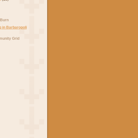
 Burn
unity Grid