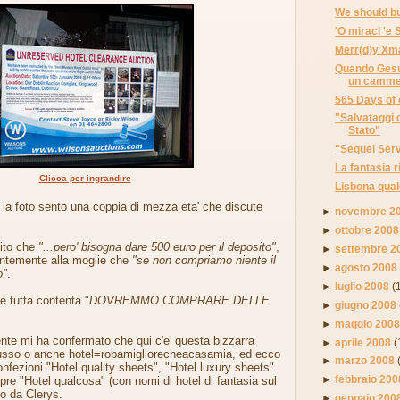
We should bu
'O miracl 'e
Merr(d)y Xm
Quando Gesu
un cammel
565 Days of 
"Salvataggi 
Stato"
"Sequel Serv
La fantasia r
Clicca per ingrandire
Lisbona qual
la foto sento una coppia di mezza eta' che discute
►
novembre 2
►
ottobre 2008
rito che
"...pero' bisogna dare 500 euro per il deposito"
,
►
settembre 2
ientemente alla moglie che
"se non compriamo niente il
►
agosto 2008
o"
.
►
luglio 2008
(
te tutta contenta "
DOVREMMO COMPRARE DELLE
►
giugno 2008
►
maggio 200
nte mi ha confermato che qui c'e' questa bizzarra
►
aprile 2008
(
usso o anche hotel=robamigliorecheacasamia, ed ecco
►
marzo 2008
onfezioni "Hotel quality sheets", "Hotel luxury sheets"
►
febbraio 200
pre "Hotel qualcosa" (con nomi di hotel di fantasia sul
o da Clerys.
►
gennaio 200