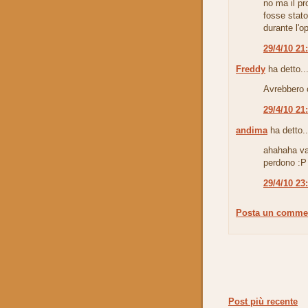
no ma il pr
fosse stat
durante l'o
29/4/10 21
Freddy
ha detto..
Avrebbero c
29/4/10 21
andima
ha detto..
ahahaha vab
perdono :P
29/4/10 23
Posta un comme
Post più recente