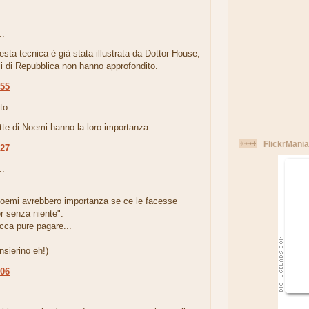
..
uesta tecnica è già stata illustrata da Dottor House,
li di Repubblica non hanno approfondito.
:55
to...
tte di Noemi hanno la loro importanza.
FlickrMania
:27
..
 noemi avrebbero importanza se ce le facesse
r senza niente".
cca pure pagare...
nsierino eh!)
:06
.