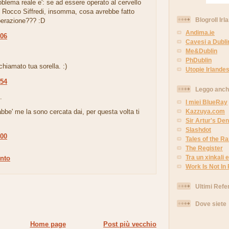
oblema reale e': se ad essere operato al cervello
o Rocco Siffredi, insomma, cosa avrebbe fatto
Blogroll Irl
perazione??? :D
Andima.ie
:06
Cavesi a Dubli
.
Me&Dublin
PhDublin
hiamato tua sorella. :)
Utopie Irlandes
:54
Leggo anc
.
I miei BlueRay
Kazzuya.com
be' me la sono cercata dai, per questa volta ti
Sir Artur's Den
Slashdot
:00
Tales of the 
The Register
Tra un xinkali e 
nto
Work Is Not In
Ultimi Refe
Dove siete
Home page
Post più vecchio