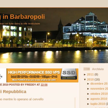
g in Barbaropoli
au en fuite dans la ville testiculaire
Archivio
►
2011
(8)
▼
2010
(16)
►
dicembre 20
LE 2010 POSTED BY FREDDY AT
22:56
►
novembre 2
di Repubblica
►
ottobre 2010
►
agosto 2010
no mentre lo operano al cervello
►
luglio 2010
(