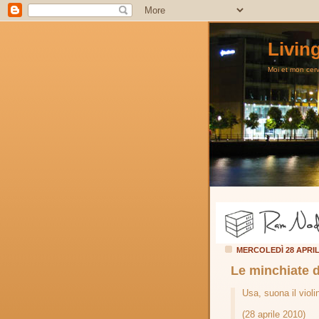
Livin
Moi et mon cerve
MERCOLEDÌ 28 APRI
Le minchiate 
Usa, suona il violi
(28 aprile 2010)