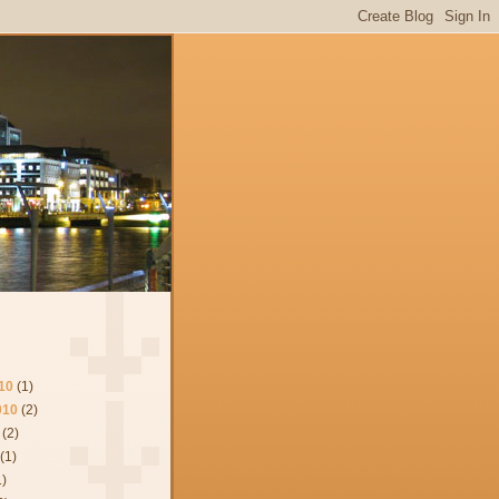
10
(1)
010
(2)
(2)
(1)
1)