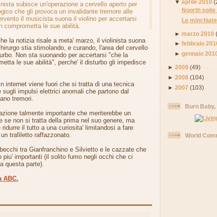
▼
aprile 2010
(
inista subisce un'operazione a cervello aperto per
Noorth soite
ogico che gli provoca un invalidante tremore alle
ervento il musicista suona il violino per accertarsi
Le minchiate
on comprometta le sue abilità.
►
marzo 2010
che la notizia risale a meta' marzo, il violinista suona
►
febbraio 201
chirurgo stia stimolando, e curando, l'area del cervello
►
gennaio 201
sturbo. Non sta suonando per accertarsi "che la
tta le sue abilità", perche' il disturbo gli impedisce
►
2009
(49)
►
2008
(104)
 internet viene fuori che si tratta di una tecnica
►
2007
(103)
 sugli impulsi elettrici anomali che partono dal
ano tremori.
Burn Baby,
zione talmente importante che meriterebbe un
he se non si tratta della prima nel suo genere, ma
ridurre il tutto a una curiosita' limitandosi a fare
 un trafiletto raffazzonato.
World Comm
becchi tra Gianfranchino e Silvietto e le cazzate che
iu' importanti (il solito fumo negli occhi che ci
a questa parte).
la ABC.