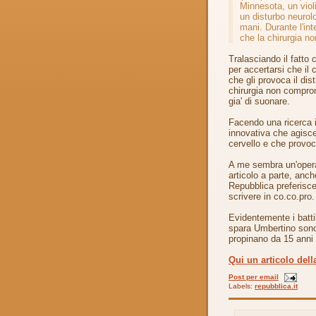
Minnesota, un viol
un disturbo neurol
mani. Durante l'int
che la chirurgia n
Tralasciando il fatto 
per accertarsi che il 
che gli provoca il di
chirurgia non comprome
gia' di suonare.
Facendo una ricerca in
innovativa che agisce
cervello e che provoc
A me sembra un'opera
articolo a parte, anc
Repubblica preferisce 
scrivere in co.co.pro.
Evidentemente i batti
spara Umbertino sono p
propinano da 15 anni 
Qui un articolo del
Post per email
Labels:
repubblica.it