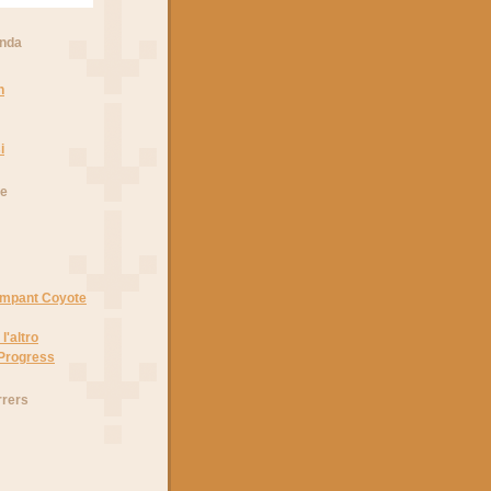
anda
n
i
he
Rampant Coyote
l'altro
 Progress
rrers