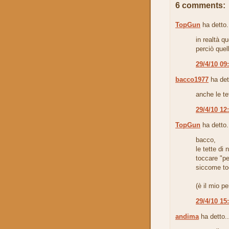
6 comments:
TopGun
ha detto.
in realtà q
perciò quel
29/4/10 09
bacco1977
ha det
anche le te
29/4/10 12
TopGun
ha detto.
bacco,
le tette di
toccare "pe
siccome to
(è il mio pe
29/4/10 15
andima
ha detto..