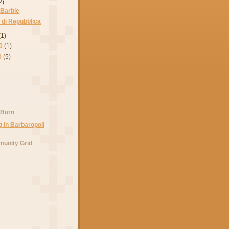
2)
 Barbie
 di Repubblica
(1)
0
(1)
0
(5)
 Burn
unity Grid