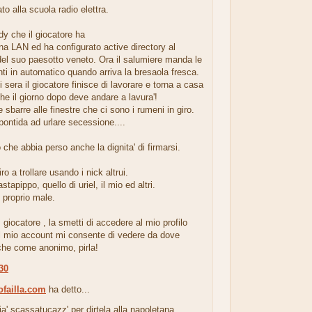
to alla scuola radio elettra.
y che il giocatore ha
una LAN ed ha configurato active directory al
del suo paesotto veneto. Ora il salumiere manda le
enti in automatico quando arriva la bresaola fresca.
i sera il giocatore finisce di lavorare e torna a casa
he il giorno dopo deve andare a lavura'!
 sbarre alle finestre che ci sono i rumeni in giro.
pontida ad urlare secessione....
che abbia perso anche la dignita' di firmarsi.
ro a trollare usando i nick altrui.
stapippo, quello di uriel, il mio ed altri.
o proprio male.
iocatore , la smetti di accedere al mio profilo
Il mio account mi consente di vedere da dove
che come anonimo, pirla!
:30
ofailla.com
ha detto...
a' scassatucazz' per dirtela alla napoletana.