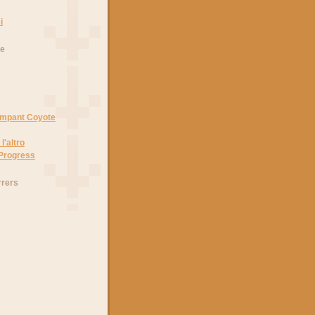
i
he
Rampant Coyote
l'altro
 Progress
rrers