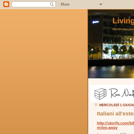
Livin
Moi et mon cerve
MERCOLEDÌ 1 GIUGN
Italiani all'est
http://storify.com/b
miles-away