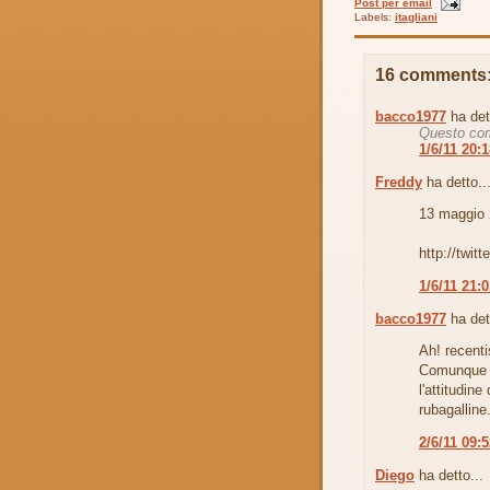
Post per email
Labels:
itagliani
16 comments
bacco1977
ha det
Questo com
1/6/11 20:
Freddy
ha detto..
13 maggio 
http://twi
1/6/11 21:
bacco1977
ha det
Ah! recent
Comunque c
l'attitudine 
rubagalline
2/6/11 09:
Diego
ha detto...