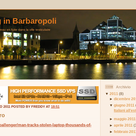
g in Barbaropoli
au en fuite dans la ville testiculaire
Archivio
▼
2011
(8)
►
dicembre 20
▼
giugno 2011
O 2011 POSTED BY FREDDY AT
18:51
Italiani all'e
ero
►
maggio 2011
tballenger/man-tracks-stolen-laptop-thousands-of-
►
aprile 2011
(
►
febbraio 201