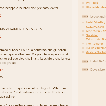
PhDublin
Utopie Irlandes
uata 'ncoppe o' neibborudde (vicinato) dotto!"
43
Leggo anc
..
I miei BlueRay
Kazzuya.com
..MA VERAMENTE?????? O_o
Sir Artur's Den
Slashdot
48
Tales of the 
..
The Register
Tra un xinkali e 
'amico di bacco1977 è la conferma che gli Italiani
Work Is Not In
enti emigrano all'estero. Magari il tizio è pure uno di
crive sul suo blog che l'Italia fa schifo e che lui era
Ultimi Refe
l bel paese.
Dove siete
:12
to...
ro in italia era quasi diventato dirigente. All'estero
 Irlanda) e' stato ridimensionato al livello che si
ruba galline.
 po' di storielle di veneti , milanesi, piemontesi e