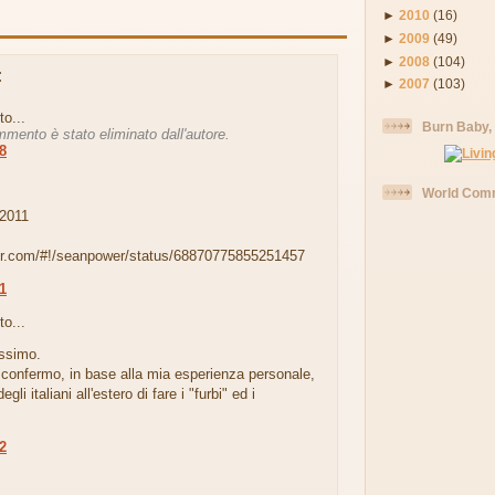
►
2010
(16)
►
2009
(49)
►
2008
(104)
:
►
2007
(103)
to...
Burn Baby,
mento è stato eliminato dall'autore.
18
.
World Comm
2011
tter.com/#!/seanpower/status/68870775855251457
01
to...
issimo.
onfermo, in base alla mia esperienza personale,
degli italiani all'estero di fare i "furbi" ed i
.
52