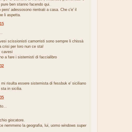
 pure ben stanno facendo qui.
o pero' adessosono rientrati a casa. Che c'e' il
he li aspetta.
:15
..
vesi scissionisti camorristi sono sempre li chissà
a crisi per loro nun ce sta!
ti cavesi
o a fare i sistemisti di faccialibro
:32
.
 mi risulta essere sistemista di fessbuk e' siciliano
sta in sicilia.
:35
to...
chio giocatore.
e nemmeno la geografia, lui, uomo windows super