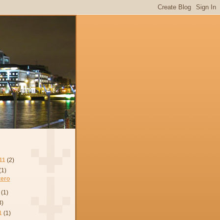
11
(2)
(1)
stero
(1)
3)
1
(1)