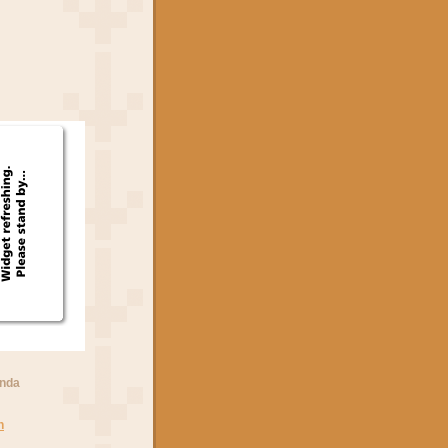
anda
n