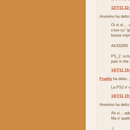
12/7/11 22
Anonimo ha detto.
Oi oi oi...
cose su "g
buona impre
Ak332000
PS_2: scriv
pain in the 
14/7/11 19
Freddy
ha detto..
La PS2 e' v
14/7/11 19
Anonimo ha detto.
Ah si....a
Ma e' quel
;)