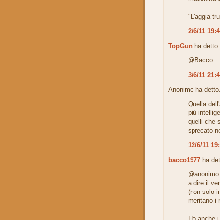
"L'aggia tr
2/6/11 19:
TopGun
ha detto.
@Bacco..
3/6/11 21:
Anonimo ha detto.
Quella dell
più intellig
quelli che s
sprecato ne
12/6/11 19
bacco1977
ha det
@anonimo
a dire il ve
(non solo in
meritano i 
Ho anche un