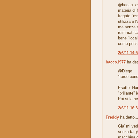
@bacco: av
materia di 
fregato l'a
utilizzare 
ma senza a
reimmatric
bene "local
come pensa
2/6/11 14:
bacco1977
ha det
@Diego
"forse pens
Esatto. Hai
"brillante" 
Poi si lame
2/6/11 16:
Freddy
ha detto..
Gia' mi ved
senza targ
macchina d