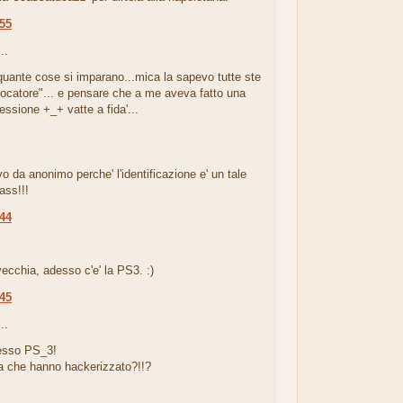
:55
..
..quante cose si imparano...mica la sapevo tutte ste
iocatore"... e pensare che a me aveva fatto una
ssione +_+ vatte a fida'...
o da anonimo perche' l'identificazione e' un tale
ass!!!
:44
.
ecchia, adesso c'e' la PS3. :)
:45
..
desso PS_3!
la che hanno hackerizzato?!!?