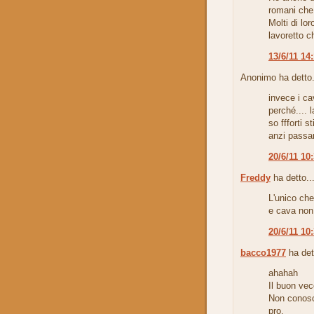
romani che
Molti di lor
lavoretto c
13/6/11 14
Anonimo ha detto.
invece i ca
perché.... l
so ffforti s
anzi passan
20/6/11 10
Freddy
ha detto..
L'unico che
e cava non 
20/6/11 10
bacco1977
ha det
ahahah
Il buon vec
Non conosc
pro.