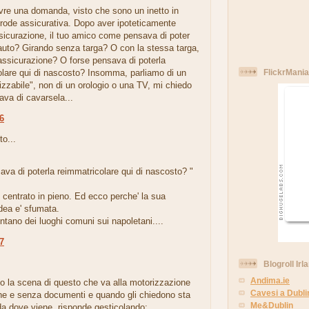
re una domanda, visto che sono un inetto in
frode assicurativa. Dopo aver ipoteticamente
ssicurazione, il tuo amico come pensava di poter
l'auto? Girando senza targa? O con la stessa targa,
ssicurazione? O forse pensava di poterla
olare qui di nascosto? Insomma, parliamo di un
FlickrMania
izzabile", non di un orologio o una TV, mi chiedo
va di cavarsela...
56
to...
ava di poterla reimmatricolare qui di nascosto? "
 centrato in pieno. Ed ecco perche' la sua
idea e' sfumata.
ntano dei luoghi comuni sui napoletani....
37
.
Blogroll Irl
Andima.ie
o la scena di questo che va alla motorizzazione
Cavesi a Dubli
he e senza documenti e quando gli chiedono sta
Me&Dublin
a dove viene, risponde gesticolando: