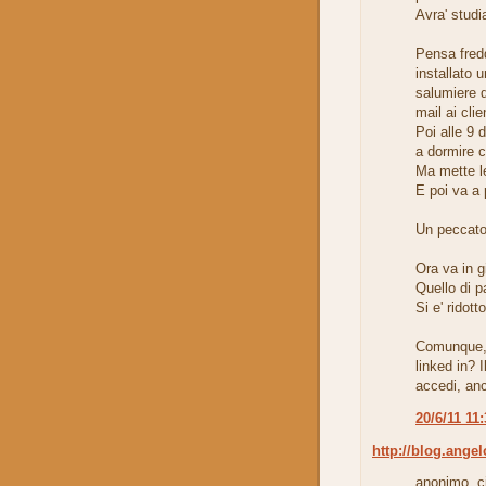
Avra' studia
Pensa fredd
installato 
salumiere 
mail ai cli
Poi alle 9 d
a dormire c
Ma mette le
E poi va a 
Un peccato 
Ora va in gi
Quello di pa
Si e' ridott
Comunque, g
linked in? 
accedi, an
20/6/11 11
http://blog.angel
anonimo, ci