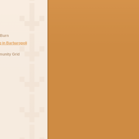
 Burn
unity Grid