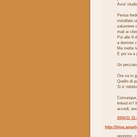
Avra' studia
Pensa fredd
installato 
salumiere 
mail ai cli
Poi alle 9 d
a dormire c
Ma mette le
E poi va a 
Un peccato 
Ora va in gi
Quello di pa
Si e' ridott
Comunque, g
linked in? 
accedi, an
20/6/11 11
http://blog.angel
anonimo, ci