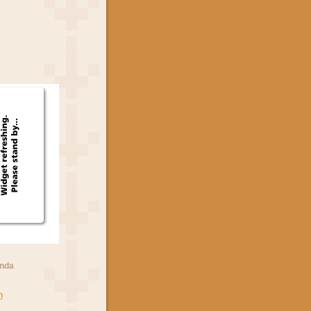
anda
n