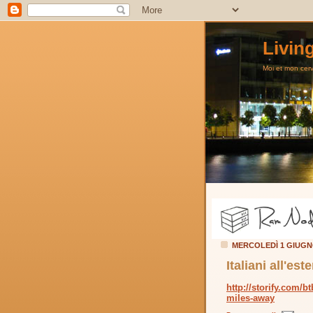
Livin
Moi et mon cerve
MERCOLEDÌ 1 GIUGN
Italiani all'est
http://storify.com/b
miles-away