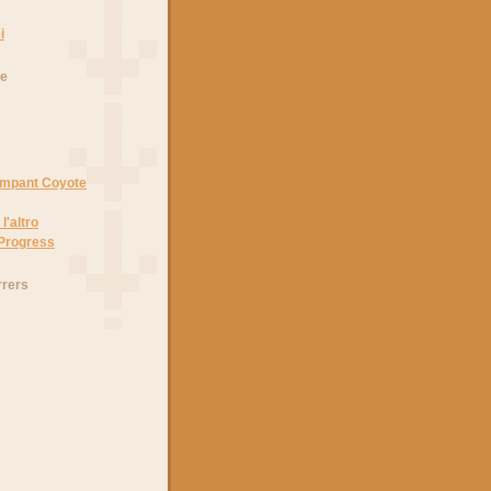
i
he
Rampant Coyote
l'altro
 Progress
rrers