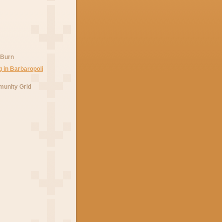
 Burn
unity Grid