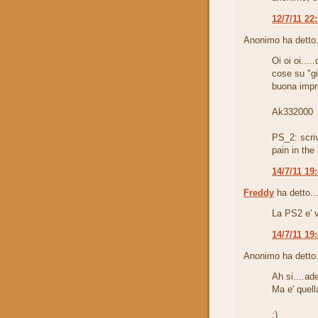
12/7/11 22
Anonimo ha detto.
Oi oi oi...
cose su "g
buona impre
Ak332000
PS_2: scriv
pain in the 
14/7/11 19
Freddy
ha detto..
La PS2 e' v
14/7/11 19
Anonimo ha detto.
Ah si....a
Ma e' quel
;)