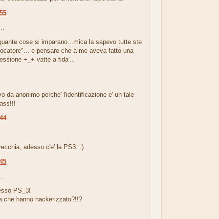
:55
..
..quante cose si imparano...mica la sapevo tutte ste
iocatore"... e pensare che a me aveva fatto una
ssione +_+ vatte a fida'...
o da anonimo perche' l'identificazione e' un tale
ass!!!
:44
.
ecchia, adesso c'e' la PS3. :)
:45
..
desso PS_3!
la che hanno hackerizzato?!!?