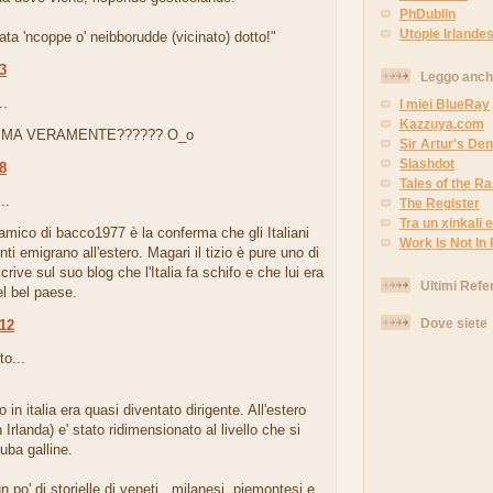
PhDublin
Utopie Irlandes
uata 'ncoppe o' neibborudde (vicinato) dotto!"
43
Leggo anc
..
I miei BlueRay
Kazzuya.com
..MA VERAMENTE?????? O_o
Sir Artur's Den
Slashdot
48
Tales of the 
..
The Register
Tra un xinkali e 
'amico di bacco1977 è la conferma che gli Italiani
Work Is Not In
enti emigrano all'estero. Magari il tizio è pure uno di
crive sul suo blog che l'Italia fa schifo e che lui era
Ultimi Refe
l bel paese.
Dove siete
:12
to...
ro in italia era quasi diventato dirigente. All'estero
 Irlanda) e' stato ridimensionato al livello che si
ruba galline.
 po' di storielle di veneti , milanesi, piemontesi e