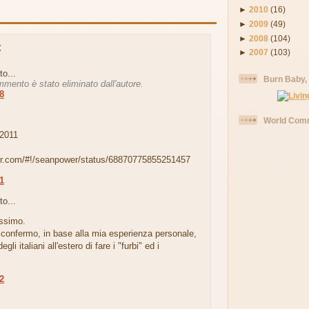
►
2010
(16)
►
2009
(49)
►
2008
(104)
:
►
2007
(103)
to...
Burn Baby,
mento è stato eliminato dall'autore.
18
.
World Comm
2011
tter.com/#!/seanpower/status/68870775855251457
01
to...
issimo.
onfermo, in base alla mia esperienza personale,
degli italiani all'estero di fare i "furbi" ed i
.
52