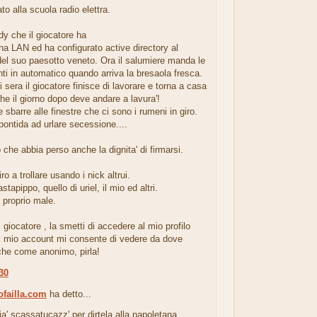
to alla scuola radio elettra.
y che il giocatore ha
una LAN ed ha configurato active directory al
del suo paesotto veneto. Ora il salumiere manda le
enti in automatico quando arriva la bresaola fresca.
i sera il giocatore finisce di lavorare e torna a casa
he il giorno dopo deve andare a lavura'!
 sbarre alle finestre che ci sono i rumeni in giro.
pontida ad urlare secessione....
che abbia perso anche la dignita' di firmarsi.
ro a trollare usando i nick altrui.
stapippo, quello di uriel, il mio ed altri.
o proprio male.
iocatore , la smetti di accedere al mio profilo
Il mio account mi consente di vedere da dove
che come anonimo, pirla!
:30
ofailla.com
ha detto...
a' scassatucazz' per dirtela alla napoletana.