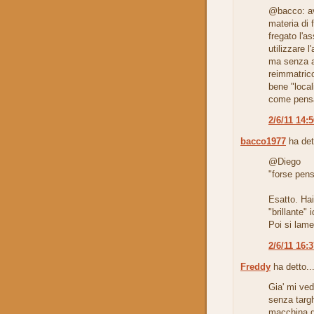
@bacco: av
materia di 
fregato l'a
utilizzare 
ma senza a
reimmatric
bene "local
come pensa
2/6/11 14:
bacco1977
ha det
@Diego
"forse pens
Esatto. Hai
"brillante" 
Poi si lame
2/6/11 16:
Freddy
ha detto..
Gia' mi ved
senza targ
macchina d