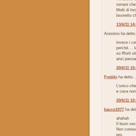
romani che
Molti di lor
lavoretto c
13/6/11 14
Anonimo ha detto.
invece i ca
perché.... l
so ffforti s
anzi passan
20/6/11 10
Freddy
ha detto..
L'unico che
e cava non 
20/6/11 10
bacco1977
ha det
ahahah
Il buon vec
Non conosc
pro.