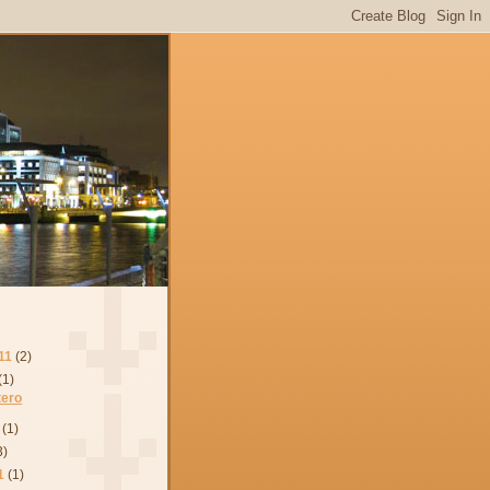
11
(2)
(1)
stero
(1)
3)
1
(1)