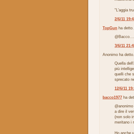
"L'aggia tr
2/6/11 19:
TopGun
ha detto.
@Bacco..
3/6/11 21:
Anonimo ha detto.
Quella dell
più intellig
quelli che s
sprecato ne
12/6/11 19
bacco1977
ha det
@anonimo
a dire il ve
(non solo in
meritano i 
Ho anche un