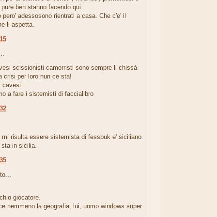
 pure ben stanno facendo qui.
o pero' adessosono rientrati a casa. Che c'e' il
he li aspetta.
:15
..
vesi scissionisti camorristi sono sempre li chissà
a crisi per loro nun ce sta!
ti cavesi
o a fare i sistemisti di faccialibro
:32
.
 mi risulta essere sistemista di fessbuk e' siciliano
sta in sicilia.
:35
to...
chio giocatore.
e nemmeno la geografia, lui, uomo windows super