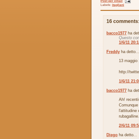
Post per email
Labels:
itagliani
16 comments
bacco1977
ha det
Questo com
1/6/11 20:
Freddy
ha detto..
13 maggio 
http://twi
1/6/11 21:
bacco1977
ha det
Ah! recent
Comunque c
l'attitudine 
rubagalline
2/6/11 09:
Diego
ha detto...