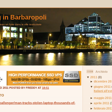
g in Barbaropoli
au en fuite dans la ville testiculaire
Archivio
▼
2011
(8)
►
dicembre 20
▼
giugno 2011
O 2011 POSTED BY FREDDY AT
18:51
Italiani all'e
ero
►
maggio 2011
tballenger/man-tracks-stolen-laptop-thousands-of-
►
aprile 2011
(
►
febbraio 201