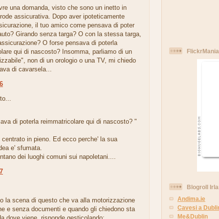
re una domanda, visto che sono un inetto in
frode assicurativa. Dopo aver ipoteticamente
ssicurazione, il tuo amico come pensava di poter
l'auto? Girando senza targa? O con la stessa targa,
ssicurazione? O forse pensava di poterla
olare qui di nascosto? Insomma, parliamo di un
FlickrMania
izzabile", non di un orologio o una TV, mi chiedo
va di cavarsela...
56
to...
ava di poterla reimmatricolare qui di nascosto? "
 centrato in pieno. Ed ecco perche' la sua
idea e' sfumata.
ntano dei luoghi comuni sui napoletani....
37
.
Blogroll Irl
Andima.ie
o la scena di questo che va alla motorizzazione
Cavesi a Dubli
he e senza documenti e quando gli chiedono sta
Me&Dublin
a dove viene, risponde gesticolando: