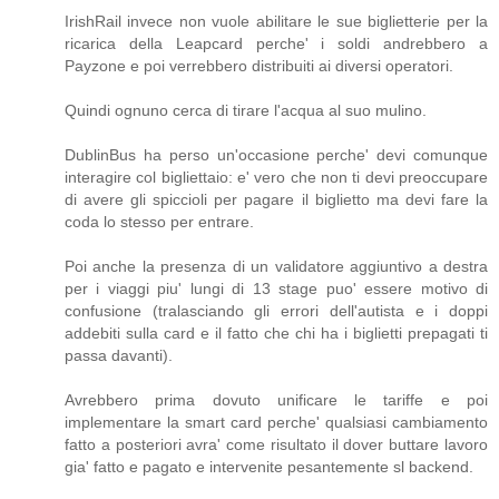
IrishRail invece non vuole abilitare le sue biglietterie per la
ricarica della Leapcard perche' i soldi andrebbero a
Payzone e poi verrebbero distribuiti ai diversi operatori.
Quindi ognuno cerca di tirare l'acqua al suo mulino.
DublinBus ha perso un'occasione perche' devi comunque
interagire col bigliettaio: e' vero che non ti devi preoccupare
di avere gli spiccioli per pagare il biglietto ma devi fare la
coda lo stesso per entrare.
Poi anche la presenza di un validatore aggiuntivo a destra
per i viaggi piu' lungi di 13 stage puo' essere motivo di
confusione (tralasciando gli errori dell'autista e i doppi
addebiti sulla card e il fatto che chi ha i biglietti prepagati ti
passa davanti).
Avrebbero prima dovuto unificare le tariffe e poi
implementare la smart card perche' qualsiasi cambiamento
fatto a posteriori avra' come risultato il dover buttare lavoro
gia' fatto e pagato e intervenite pesantemente sl backend.