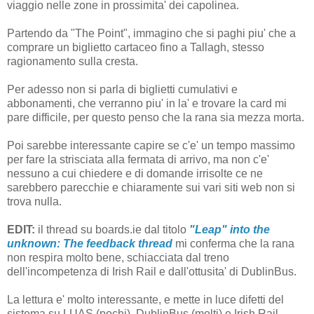
viaggio nelle zone in prossimita' dei capolinea.
Partendo da "The Point", immagino che si paghi piu' che a
comprare un biglietto cartaceo fino a Tallagh, stesso
ragionamento sulla cresta.
Per adesso non si parla di biglietti cumulativi e
abbonamenti, che verranno piu' in la' e trovare la card mi
pare difficile, per questo penso che la rana sia mezza morta.
Poi sarebbe interessante capire se c'e' un tempo massimo
per fare la strisciata alla fermata di arrivo, ma non c'e'
nessuno a cui chiedere e di domande irrisolte ce ne
sarebbero parecchie e chiaramente sui vari siti web non si
trova nulla.
EDIT:
il thread su boards.ie dal titolo
"Leap" into the
unknown: The feedback thread
mi conferma che la rana
non respira molto bene, schiacciata dal treno
dell'incompetenza di Irish Rail e dall'ottusita' di DublinBus.
La lettura e' molto interessante, e mette in luce difetti del
sistema su LUAS (pochi), DublinBus (molti) e Irish Rail