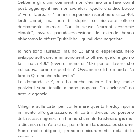
Sebbene gli ultimi commenti non c'entrino una fava con il
post, aggiungo il mio: non svenderti. Quello che dice Bacco
e' vero, laurea e 4 anni di esperienza sarebbero circa 40k
lordi annui, ma non ti stupire se riceverai offerte
decisamente inferiori. Con la scusa "current economic
climate", ovvero pseudo-recessione, le aziende hanno
abbassato le offerte "pubbliche", quindi devi negoziare.
Io non sono laureato, ma ho 13 anni di esperienza nello
sviluppo software, e mi sono sentito offrire, qualche giorno
fa, "fino a 40k" (ovvero meno di 40k) per un lavoro che
richiedeva turni e reperibilita'. Ovviamente li ho mandati "a
fare in Q, e anche alla svelta".
La domanda c'e', ma ha anche ragione Freddy, molte
posizioni sono fasulle o sono proposte "in esclusiva" da
tutte le agenzie.
Ciliegina sulla torta, per confermare quanto Freddy riporta
in merito all'organizzazione di certi individui: tre persone
della stessa agenzia mi hanno chiamato
lo stesso giorno
,
a distanza di un'ora circa, per offrirmi
la stessa posizione
.
Sono molto diligenti, prendono sicuramente nota delle
risposte...