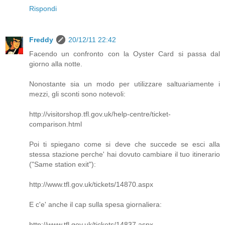
Rispondi
Freddy
20/12/11 22:42
Facendo un confronto con la Oyster Card si passa dal
giorno alla notte.
Nonostante sia un modo per utilizzare saltuariamente i
mezzi, gli sconti sono notevoli:
http://visitorshop.tfl.gov.uk/help-centre/ticket-
comparison.html
Poi ti spiegano come si deve che succede se esci alla
stessa stazione perche' hai dovuto cambiare il tuo itinerario
("Same station exit"):
http://www.tfl.gov.uk/tickets/14870.aspx
E c'e' anche il cap sulla spesa giornaliera:
http://www.tfl.gov.uk/tickets/14837.aspx