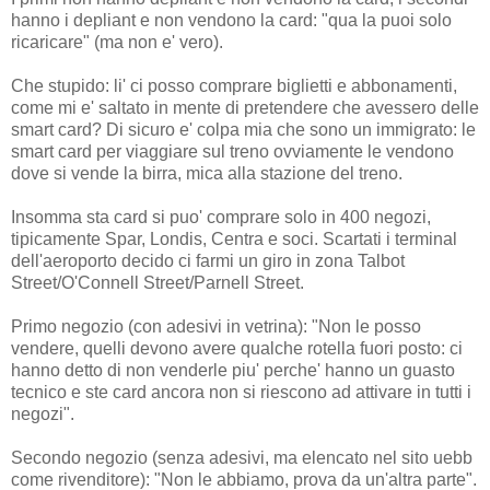
hanno i depliant e non vendono la card: "qua la puoi solo
ricaricare" (ma non e' vero).
Che stupido: li' ci posso comprare biglietti e abbonamenti,
come mi e' saltato in mente di pretendere che avessero delle
smart card? Di sicuro e' colpa mia che sono un immigrato: le
smart card per viaggiare sul treno ovviamente le vendono
dove si vende la birra, mica alla stazione del treno.
Insomma sta card si puo' comprare solo in 400 negozi,
tipicamente Spar, Londis, Centra e soci. Scartati i terminal
dell'aeroporto decido ci farmi un giro in zona Talbot
Street/O'Connell Street/Parnell Street.
Primo negozio (con adesivi in vetrina): "Non le posso
vendere, quelli devono avere qualche rotella fuori posto: ci
hanno detto di non venderle piu' perche' hanno un guasto
tecnico e ste card ancora non si riescono ad attivare in tutti i
negozi".
Secondo negozio (senza adesivi, ma elencato nel sito uebb
come rivenditore): "Non le abbiamo, prova da un'altra parte".