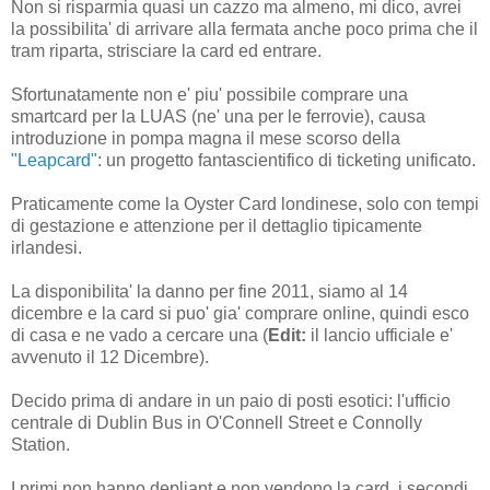
Non si risparmia quasi un cazzo ma almeno, mi dico, avrei
la possibilita' di arrivare alla fermata anche poco prima che il
tram riparta, strisciare la card ed entrare.
Sfortunatamente non e' piu' possibile comprare una
smartcard per la LUAS (ne' una per le ferrovie), causa
introduzione in pompa magna il mese scorso della
"Leapcard"
: un progetto fantascientifico di ticketing unificato.
Praticamente come la Oyster Card londinese, solo con tempi
di gestazione e attenzione per il dettaglio tipicamente
irlandesi.
La disponibilita' la danno per fine 2011, siamo al 14
dicembre e la card si puo' gia' comprare online, quindi esco
di casa e ne vado a cercare una (
Edit:
il lancio ufficiale e'
avvenuto il 12 Dicembre).
Decido prima di andare in un paio di posti esotici: l'ufficio
centrale di Dublin Bus in O'Connell Street e Connolly
Station.
I primi non hanno depliant e non vendono la card, i secondi