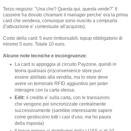
Terzo negozio: "Una che? Questa qui, questa verde?" Il
cassiere ha dovuto chiamare il manager perche' era la prima
card che vendeva, comunque sono riuscito a comprarla
(l'attivazione e' contestuale all'acquisto).
Costo della card: 5 euro rimborsabili, topup obbligatorio di
minimo 5 euro. Totale 10 euro.
Alcune note tecniche e incongruenze:
La card si appoggia al circuito Payzone, quindi in
teoria qualsiasi (in)convenience store puo'
essere abilitato alla vendita, ma lo store deve
avere un terminale RFID aggiuntivo per poter
interagire con la carta stessa.
Edit:
il credito e' sulla carta, con le transazioni
che vengono poi sincronizzate centralmente
successivamente (sarebbe interessante sapere
come gestiscono tutti i casi d'uso, ma ho paura
della risposta)
Il topup minino ai distributori della LUAS e' di 10