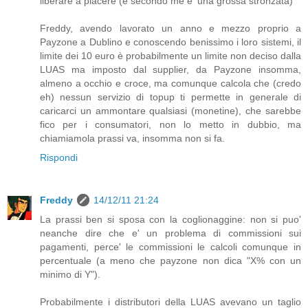
liberare a piacere (e secondo me e' una grossa stronzata)"
Freddy, avendo lavorato un anno e mezzo proprio a
Payzone a Dublino e conoscendo benissimo i loro sistemi, il
limite dei 10 euro è probabilmente un limite non deciso dalla
LUAS ma imposto dal supplier, da Payzone insomma,
almeno a occhio e croce, ma comunque calcola che (credo
eh) nessun servizio di topup ti permette in generale di
caricarci un ammontare qualsiasi (monetine), che sarebbe
fico per i consumatori, non lo metto in dubbio, ma
chiamiamola prassi va, insomma non si fa.
Rispondi
Freddy
14/12/11 21:24
La prassi ben si sposa con la coglionaggine: non si puo'
neanche dire che e' un problema di commissioni sui
pagamenti, perce' le commissioni le calcoli comunque in
percentuale (a meno che payzone non dica "X% con un
minimo di Y").
Probabilmente i distributori della LUAS avevano un taglio