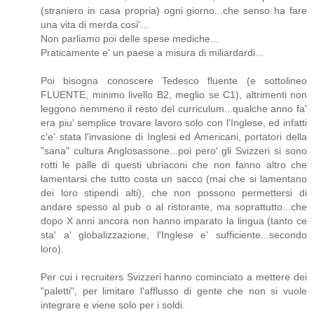
(straniero in casa propria) ogni giorno...che senso ha fare
una vita di merda cosi'...
Non parliamo poi delle spese mediche...
Praticamente e' un paese a misura di miliardardi...
Poi bisogna conoscere Tedesco fluente (e sottolineo
FLUENTE, minimo livello B2, meglio se C1), altrimenti non
leggono nemmeno il resto del curriculum...qualche anno fa'
era piu' semplice trovare lavoro solo con l'Inglese, ed infatti
c'e' stata l'invasione di Inglesi ed Americani, portatori della
"sana" cultura Anglosassone...poi pero' gli Svizzeri si sono
rotti le palle di questi ubriaconi che non fanno altro che
lamentarsi che tutto costa un sacco (mai che si lamentano
dei loro stipendi alti), che non possono permettersi di
andare spesso al pub o al ristorante, ma soprattutto...che
dopo X anni ancora non hanno imparato la lingua (tanto ce
sta' a' globalizzazione, l'Inglese e' sufficiente...secondo
loro).
Per cui i recruiters Svizzeri hanno cominciato a mettere dei
"paletti", per limitare l'afflusso di gente che non si vuole
integrare e viene solo per i soldi.