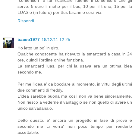
"contenitori" e far ricaricare l'utente il contenitore che gli
serve: 5 euro li metto per il bus, 10 per il treno, 15 per la
LUAS e (in futuro) per Bus Eirann e cosi' via.
Rispondi
bacco1977
18/12/11 12:25
Ho letto un po' in giro.
Qualche conoscente ha ricevuto la smartcard a casa in 24
ore, quindi l'ordine online funziona.
La smartcard luas, per chi la usava era un ottima idea
secondo me.
Per me l'idea e' da bocciare al momento, in virtu' degli ultimi
due commenti di freddy.
L'idea sarebbe buona ma cosi' non va bene sinceramente.
Non riesco a vederne il vantaggio se non quello di avere un
unico salvadanaio.
Detto questo, e' ancora un progetto in fase di prova e
secondo me ci vorra' non poco tempo per renderlo
accettabile.