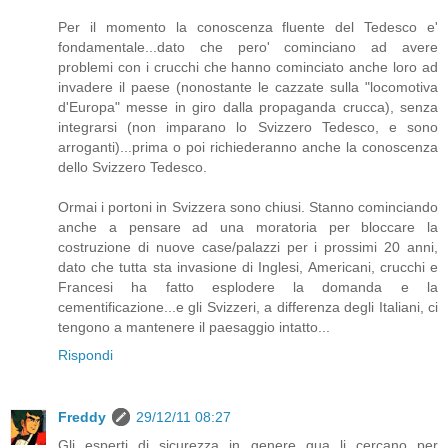
Per il momento la conoscenza fluente del Tedesco e'
fondamentale...dato che pero' cominciano ad avere
problemi con i crucchi che hanno cominciato anche loro ad
invadere il paese (nonostante le cazzate sulla "locomotiva
d'Europa" messe in giro dalla propaganda crucca), senza
integrarsi (non imparano lo Svizzero Tedesco, e sono
arroganti)...prima o poi richiederanno anche la conoscenza
dello Svizzero Tedesco.
Ormai i portoni in Svizzera sono chiusi. Stanno cominciando
anche a pensare ad una moratoria per bloccare la
costruzione di nuove case/palazzi per i prossimi 20 anni,
dato che tutta sta invasione di Inglesi, Americani, crucchi e
Francesi ha fatto esplodere la domanda e la
cementificazione...e gli Svizzeri, a differenza degli Italiani, ci
tengono a mantenere il paesaggio intatto...
Rispondi
Freddy
29/12/11 08:27
Gli esperti di sicurezza in genere qua li cercano per