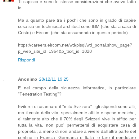
Ti capisco e sono le stesse considerazioni che avevo fatto
io.
Ma a quanto pare tra i pochi che sono in grado di capire
cosa sia un techniocal architect sono IBM (che sta a casa di
Cristo) e Eircom (che sta assumendo in questo periodo).
https://careers.eircom.net/wd/plsql/wd_portal.show_page?
p_web_site_id=1964&p_text_id=1828
Rispondi
Anonimo
28/12/11 19:25
E nel campo della sicurezza informatica, in particolare
"Penetration Testing"?
Eviterei di osannare il "mito Svizzera"...gli stipendi sono alti,
ma il costo della vita, specialmente affitto e spese mediche,
e' talmente alto che il 70% degli Svizzeri vive in affitto per
tutta la vita, non puo' permettersi di acquistare casa di
proprieta', a meno di non andare a vivere dall'altra parte del
confine in Francia, Germania o Italia, e fare il pendolare