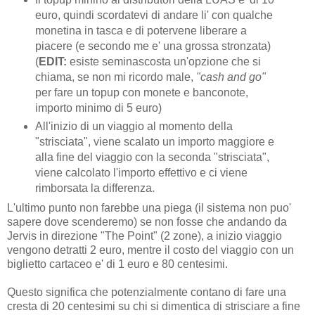
euro, quindi scordatevi di andare li' con qualche
monetina in tasca e di potervene liberare a
piacere (e secondo me e' una grossa stronzata)
(
EDIT:
esiste seminascosta un'opzione che si
chiama, se non mi ricordo male,
"cash and go"
per fare un topup con monete e banconote,
importo minimo di 5 euro)
All'inizio di un viaggio al momento della
"strisciata", viene scalato un importo maggiore e
alla fine del viaggio con la seconda "strisciata",
viene calcolato l'importo effettivo e ci viene
rimborsata la differenza.
L'ultimo punto non farebbe una piega (il sistema non puo'
sapere dove scenderemo) se non fosse che andando da
Jervis in direzione "The Point" (2 zone), a inizio viaggio
vengono detratti 2 euro, mentre il costo del viaggio con un
biglietto cartaceo e' di 1 euro e 80 centesimi.
Questo significa che potenzialmente contano di fare una
cresta di 20 centesimi su chi si dimentica di strisciare a fine