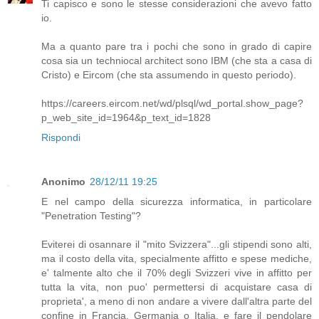
Ti capisco e sono le stesse considerazioni che avevo fatto
io.
Ma a quanto pare tra i pochi che sono in grado di capire
cosa sia un techniocal architect sono IBM (che sta a casa di
Cristo) e Eircom (che sta assumendo in questo periodo).
https://careers.eircom.net/wd/plsql/wd_portal.show_page?
p_web_site_id=1964&p_text_id=1828
Rispondi
Anonimo
28/12/11 19:25
E nel campo della sicurezza informatica, in particolare
"Penetration Testing"?
Eviterei di osannare il "mito Svizzera"...gli stipendi sono alti,
ma il costo della vita, specialmente affitto e spese mediche,
e' talmente alto che il 70% degli Svizzeri vive in affitto per
tutta la vita, non puo' permettersi di acquistare casa di
proprieta', a meno di non andare a vivere dall'altra parte del
confine in Francia, Germania o Italia, e fare il pendolare