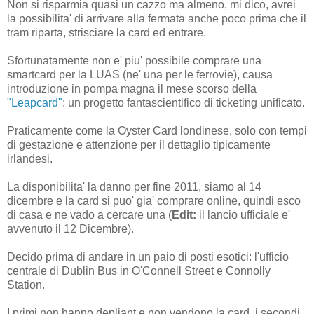
Non si risparmia quasi un cazzo ma almeno, mi dico, avrei
la possibilita' di arrivare alla fermata anche poco prima che il
tram riparta, strisciare la card ed entrare.
Sfortunatamente non e' piu' possibile comprare una
smartcard per la LUAS (ne' una per le ferrovie), causa
introduzione in pompa magna il mese scorso della
"Leapcard"
: un progetto fantascientifico di ticketing unificato.
Praticamente come la Oyster Card londinese, solo con tempi
di gestazione e attenzione per il dettaglio tipicamente
irlandesi.
La disponibilita' la danno per fine 2011, siamo al 14
dicembre e la card si puo' gia' comprare online, quindi esco
di casa e ne vado a cercare una (
Edit:
il lancio ufficiale e'
avvenuto il 12 Dicembre).
Decido prima di andare in un paio di posti esotici: l'ufficio
centrale di Dublin Bus in O'Connell Street e Connolly
Station.
I primi non hanno depliant e non vendono la card, i secondi