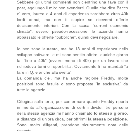
Sebbene gli ultimi commenti non c'entrino una fava con il
post, aggiungo il mio: non svenderti. Quello che dice Bacco
e' vero, laurea e 4 anni di esperienza sarebbero circa 40k
lordi annui, ma non ti stupire se riceverai offerte
decisamente inferiori. Con la scusa "current economic
climate", ovvero pseudo-recessione, le aziende hanno
abbassato le offerte "pubbliche", quindi devi negoziare.
Io non sono laureato, ma ho 13 anni di esperienza nello
sviluppo software, e mi sono sentito offrire, qualche giorno
fa, "fino a 40k" (ovvero meno di 40k) per un lavoro che
richiedeva turni e reperibilita'. Ovviamente li ho mandati "a
fare in Q, e anche alla svelta".
La domanda c'e', ma ha anche ragione Freddy, molte
posizioni sono fasulle o sono proposte "in esclusiva" da
tutte le agenzie.
Ciliegina sulla torta, per confermare quanto Freddy riporta
in merito all'organizzazione di certi individui: tre persone
della stessa agenzia mi hanno chiamato
lo stesso giorno
,
a distanza di un'ora circa, per offrirmi
la stessa posizione
.
Sono molto diligenti, prendono sicuramente nota delle
risposte...