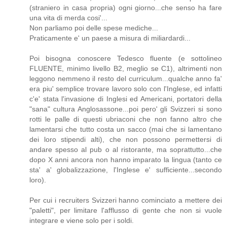
(straniero in casa propria) ogni giorno...che senso ha fare
una vita di merda cosi'...
Non parliamo poi delle spese mediche...
Praticamente e' un paese a misura di miliardardi...
Poi bisogna conoscere Tedesco fluente (e sottolineo
FLUENTE, minimo livello B2, meglio se C1), altrimenti non
leggono nemmeno il resto del curriculum...qualche anno fa'
era piu' semplice trovare lavoro solo con l'Inglese, ed infatti
c'e' stata l'invasione di Inglesi ed Americani, portatori della
"sana" cultura Anglosassone...poi pero' gli Svizzeri si sono
rotti le palle di questi ubriaconi che non fanno altro che
lamentarsi che tutto costa un sacco (mai che si lamentano
dei loro stipendi alti), che non possono permettersi di
andare spesso al pub o al ristorante, ma soprattutto...che
dopo X anni ancora non hanno imparato la lingua (tanto ce
sta' a' globalizzazione, l'Inglese e' sufficiente...secondo
loro).
Per cui i recruiters Svizzeri hanno cominciato a mettere dei
"paletti", per limitare l'afflusso di gente che non si vuole
integrare e viene solo per i soldi.