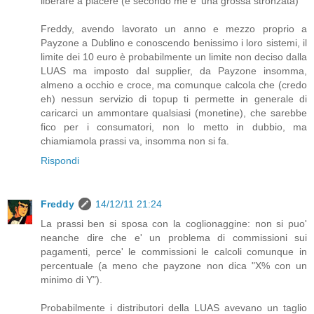
liberare a piacere (e secondo me e' una grossa stronzata)"
Freddy, avendo lavorato un anno e mezzo proprio a
Payzone a Dublino e conoscendo benissimo i loro sistemi, il
limite dei 10 euro è probabilmente un limite non deciso dalla
LUAS ma imposto dal supplier, da Payzone insomma,
almeno a occhio e croce, ma comunque calcola che (credo
eh) nessun servizio di topup ti permette in generale di
caricarci un ammontare qualsiasi (monetine), che sarebbe
fico per i consumatori, non lo metto in dubbio, ma
chiamiamola prassi va, insomma non si fa.
Rispondi
Freddy
14/12/11 21:24
La prassi ben si sposa con la coglionaggine: non si puo'
neanche dire che e' un problema di commissioni sui
pagamenti, perce' le commissioni le calcoli comunque in
percentuale (a meno che payzone non dica "X% con un
minimo di Y").
Probabilmente i distributori della LUAS avevano un taglio