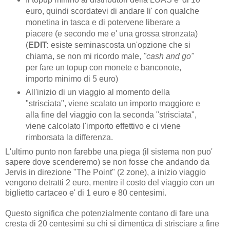
euro, quindi scordatevi di andare li' con qualche
monetina in tasca e di potervene liberare a
piacere (e secondo me e' una grossa stronzata)
(
EDIT:
esiste seminascosta un'opzione che si
chiama, se non mi ricordo male,
"cash and go"
per fare un topup con monete e banconote,
importo minimo di 5 euro)
All'inizio di un viaggio al momento della
"strisciata", viene scalato un importo maggiore e
alla fine del viaggio con la seconda "strisciata",
viene calcolato l'importo effettivo e ci viene
rimborsata la differenza.
L'ultimo punto non farebbe una piega (il sistema non puo'
sapere dove scenderemo) se non fosse che andando da
Jervis in direzione "The Point" (2 zone), a inizio viaggio
vengono detratti 2 euro, mentre il costo del viaggio con un
biglietto cartaceo e' di 1 euro e 80 centesimi.
Questo significa che potenzialmente contano di fare una
cresta di 20 centesimi su chi si dimentica di strisciare a fine