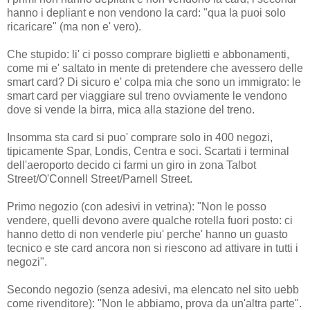
hanno i depliant e non vendono la card: "qua la puoi solo
ricaricare" (ma non e' vero).
Che stupido: li' ci posso comprare biglietti e abbonamenti,
come mi e' saltato in mente di pretendere che avessero delle
smart card? Di sicuro e' colpa mia che sono un immigrato: le
smart card per viaggiare sul treno ovviamente le vendono
dove si vende la birra, mica alla stazione del treno.
Insomma sta card si puo' comprare solo in 400 negozi,
tipicamente Spar, Londis, Centra e soci. Scartati i terminal
dell'aeroporto decido ci farmi un giro in zona Talbot
Street/O'Connell Street/Parnell Street.
Primo negozio (con adesivi in vetrina): "Non le posso
vendere, quelli devono avere qualche rotella fuori posto: ci
hanno detto di non venderle piu' perche' hanno un guasto
tecnico e ste card ancora non si riescono ad attivare in tutti i
negozi".
Secondo negozio (senza adesivi, ma elencato nel sito uebb
come rivenditore): "Non le abbiamo, prova da un'altra parte".