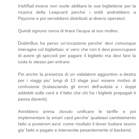
IrishRail invece non vuole abilitare le sue biglietterie per la
ricarica della Leapcard perche' i soldi andrebbero a
Payzone e poi verrebbero distribuiti ai diversi operatori.
Quindi ognuno cerca di tirare l'acqua al suo mulino.
DublinBus ha perso un'occasione perche' devi comunque
interagire col bigliettaio: e' vero che non ti devi preoccupare
di avere gli spiccioli per pagare il biglietto ma devi fare la
coda lo stesso per entrare.
Poi anche la presenza di un validatore aggiuntivo a destra
per i viaggi piu' lungi di 13 stage puo' essere motivo di
confusione (tralasciando gli errori dell'autista e i doppi
addebiti sulla card e il fatto che chi ha i biglietti prepagati ti
passa davanti).
Avrebbero prima dovuto unificare le tariffe e poi
implementare la smart card perche' qualsiasi cambiamento
fatto a posteriori avra' come risultato il dover buttare lavoro
gia' fatto e pagato e intervenite pesantemente sl backend.