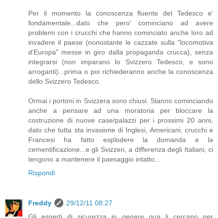
Per il momento la conoscenza fluente del Tedesco e'
fondamentale...dato che pero' cominciano ad avere
problemi con i crucchi che hanno cominciato anche loro ad
invadere il paese (nonostante le cazzate sulla "locomotiva
d'Europa" messe in giro dalla propaganda crucca), senza
integrarsi (non imparano lo Svizzero Tedesco, e sono
arroganti)...prima o poi richiederanno anche la conoscenza
dello Svizzero Tedesco.
Ormai i portoni in Svizzera sono chiusi. Stanno cominciando
anche a pensare ad una moratoria per bloccare la
costruzione di nuove case/palazzi per i prossimi 20 anni,
dato che tutta sta invasione di Inglesi, Americani, crucchi e
Francesi ha fatto esplodere la domanda e la
cementificazione...e gli Svizzeri, a differenza degli Italiani, ci
tengono a mantenere il paesaggio intatto...
Rispondi
Freddy
29/12/11 08:27
Gli esperti di sicurezza in genere qua li cercano per