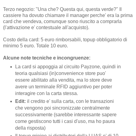
Terzo negozio: "Una che? Questa qui, questa verde?" Il
cassiere ha dovuto chiamare il manager perche' era la prima
card che vendeva, comunque sono riuscito a comprarla
(l'attivazione e' contestuale all'acquisto).
Costo della card: 5 euro rimborsabili, topup obbligatorio di
minimo 5 euro. Totale 10 euro.
Alcune note tecniche e incongruenze:
La card si appoggia al circuito Payzone, quindi in
teoria qualsiasi (in)convenience store puo'
essere abilitato alla vendita, ma lo store deve
avere un terminale RFID aggiuntivo per poter
interagire con la carta stessa.
Edit:
il credito e' sulla carta, con le transazioni
che vengono poi sincronizzate centralmente
successivamente (sarebbe interessante sapere
come gestiscono tutti i casi d'uso, ma ho paura
della risposta)
Il topup minino ai distributori della LUAS e' di 10