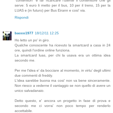
"contenitori" e far ricaricare l'utente il contenitore che gli
serve: 5 euro li metto per il bus, 10 per il treno, 15 per la
LUAS e (in futuro) per Bus Eirann e cosi' via.
Rispondi
bacco1977
18/12/11 12:25
Ho letto un po' in giro.
Qualche conoscente ha ricevuto la smartcard a casa in 24
ore, quindi l'ordine online funziona.
La smartcard luas, per chi la usava era un ottima idea
secondo me.
Per me l'idea e' da bocciare al momento, in virtu' degli ultimi
due commenti di freddy.
L'idea sarebbe buona ma cosi' non va bene sinceramente.
Non riesco a vederne il vantaggio se non quello di avere un
unico salvadanaio.
Detto questo, e' ancora un progetto in fase di prova e
secondo me ci vorra' non poco tempo per renderlo
accettabile.