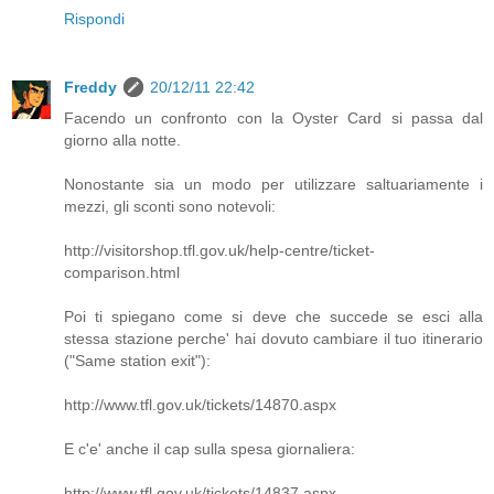
Rispondi
Freddy
20/12/11 22:42
Facendo un confronto con la Oyster Card si passa dal
giorno alla notte.
Nonostante sia un modo per utilizzare saltuariamente i
mezzi, gli sconti sono notevoli:
http://visitorshop.tfl.gov.uk/help-centre/ticket-
comparison.html
Poi ti spiegano come si deve che succede se esci alla
stessa stazione perche' hai dovuto cambiare il tuo itinerario
("Same station exit"):
http://www.tfl.gov.uk/tickets/14870.aspx
E c'e' anche il cap sulla spesa giornaliera:
http://www.tfl.gov.uk/tickets/14837.aspx