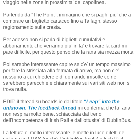
viaggio nelle zone in prossimita' dei capolinea.
Partendo da "The Point", immagino che si paghi piu' che a
comprare un biglietto cartaceo fino a Tallagh, stesso
ragionamento sulla cresta.
Per adesso non si parla di biglietti cumulativi e
abbonamenti, che verranno piu' in la' e trovare la card mi
pare difficile, per questo penso che la rana sia mezza morta.
Poi sarebbe interessante capire se c'e' un tempo massimo
per fare la strisciata alla fermata di arrivo, ma non c'e'
nessuno a cui chiedere e di domande irrisolte ce ne
sarebbero parecchie e chiaramente sui vari siti web non si
trova nulla.
EDIT:
il thread su boards.ie dal titolo
"Leap" into the
unknown: The feedback thread
mi conferma che la rana
non respira molto bene, schiacciata dal treno
dell'incompetenza di Irish Rail e dall'ottusita' di DublinBus.
La lettura e' molto interessante, e mette in luce difetti del
sistema su LUAS (pochi), DublinBus (molti) e Irish Rail