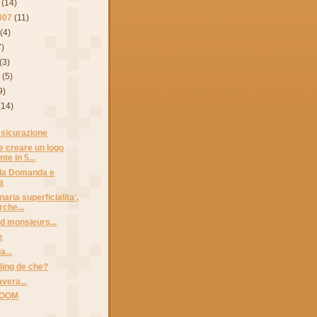
(14)
007
(11)
(4)
7)
(3)
7
(5)
9)
(14)
assicurazione
me creare un logo
nte in 5...
lla Domanda e
a
naria superficialita',
che...
 monsieurs...
e
a...
dling de che?
vera...
OOM