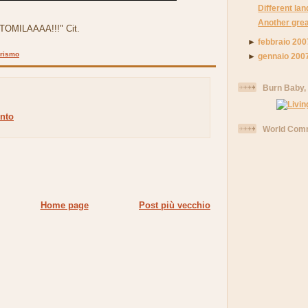
Different la
Another grea
NTOMILAAAA!!!" Cit.
►
febbraio 200
rismo
►
gennaio 200
Burn Baby,
nto
World Comm
Home page
Post più vecchio