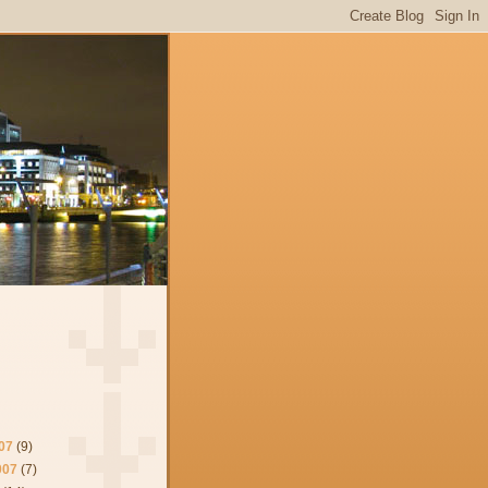
07
(9)
007
(7)