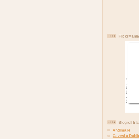
FlickrMania
Blogroll Irl
Andima.ie
Cavesi a Dubli