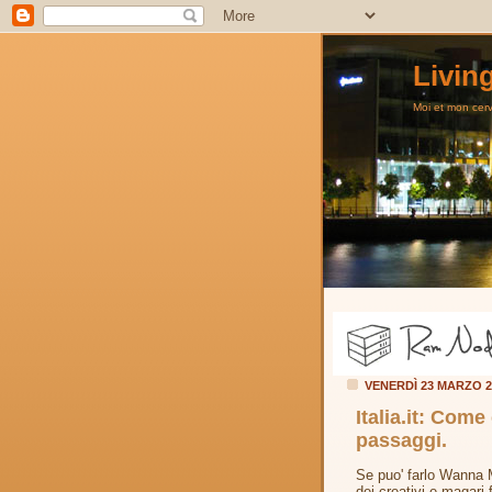
Livin
Moi et mon cerve
VENERDÌ 23 MARZO 
Italia.it: Come
passaggi.
Se puo' farlo Wanna M
dei creativi e magari 