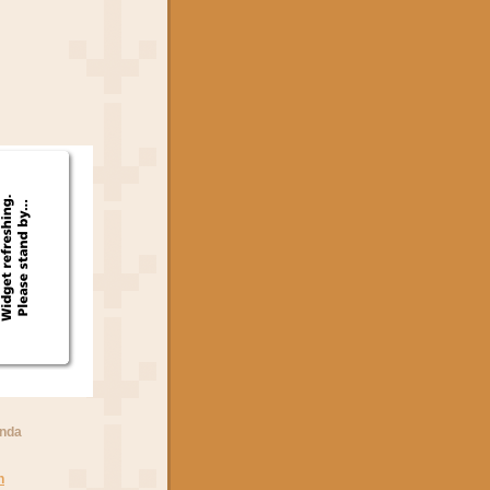
anda
n