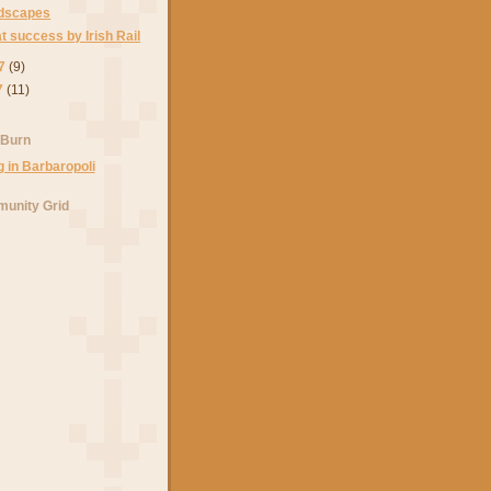
ndscapes
t success by Irish Rail
7
(9)
7
(11)
 Burn
unity Grid