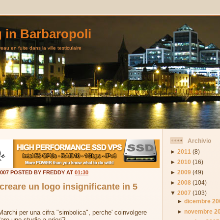
g in Barbaropoli
au en fuite dans la ville testiculaire
Archivio
►
2011
(8)
►
2010
(16)
►
2009
(49)
2007 POSTED BY FREDDY AT
01:30
►
2008
(104)
 creare un logo insignificante in 5
▼
2007
(103)
►
dicembre 20
►
novembre 2
archi per una cifra "simbolica", perche' coinvolgere
fare uno studio a priori?