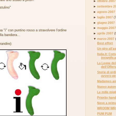
►
ottobre 2007
►
settembre 2
stulino"
►
agosto 2007
►
luglio 2007
(
►
giugno 2007
►
maggio 200
a "i" con puntino rosso a stravolvere l'ordine
►
aprile 2007
(
la bandiera...
▼
marzo 2007
Best effort
grandire):
Un giro all'
Italia.it: Co
insignifica
La Legge de
dell'Offert
Storie di ordi
ovvero per
Madames and
Nuovo autor
Le mille migli
Priority han
Neve a prima
WROOM WR
PUM PUM