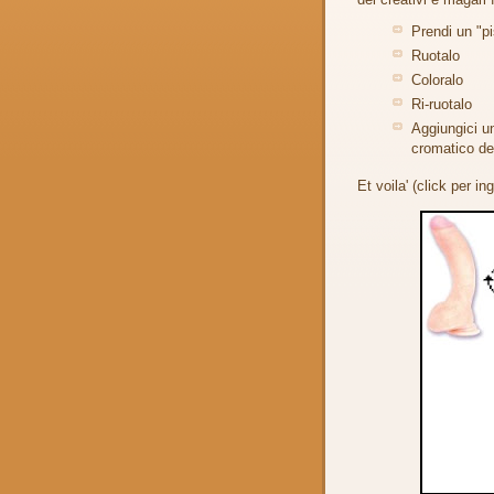
Prendi un "pi
Ruotalo
Coloralo
Ri-ruotalo
Aggiungici un
cromatico del
Et voila' (click per in