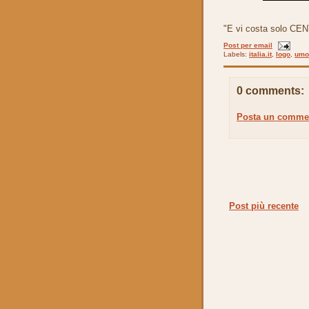
"E vi costa solo CE
Post per email
Labels:
italia.it
,
logo
,
umo
0 comments:
Posta un comme
Post più recente