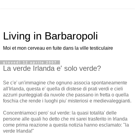
Living in Barbaropoli
Moi et mon cerveau en fuite dans la ville testiculaire
giovedì 12 aprile 2007
La verde Irlanda e' solo verde?
Se c'e' un'immagine che ognuno associa spontaneamente
all'Irlanda, questa e' quella di distese di prati verdi e cieli
azzurri punteggiati da nuvole che passano in fretta o quella
foschia che rende i luoghi piu' misteriosi e medievaleggianti.
Concentriamoci pero' sul verde: la quasi totalita' delle
persone alle quali ho detto che mi sarei trasferito in Irlanda
come prima reazione a questa notizia hanno esclamato: "la
verde Irlanda!"