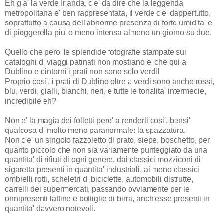
Eh gia' la verde Irlanda, c'e' da dire che la leggenda
metropolitana e' ben rappresentata, il verde c'e' dappertutto,
soprattutto a causa dell'abnorme presenza di forte umidita' e
di pioggerella piu' o meno intensa almeno un giorno su due.
Quello che pero' le splendide fotografie stampate sui
cataloghi di viaggi patinati non mostrano e' che qui a
Dublino e dintorni i prati non sono solo verdi!
Proprio cosi', i prati di Dublino oltre a verdi sono anche rossi,
blu, verdi, gialli, bianchi, neri, e tutte le tonalita' intermedie,
incredibile eh?
Non e' la magia dei folletti pero' a renderli cosi', bensi'
qualcosa di molto meno paranormale: la spazzatura.
Non c'e' un singolo fazzoletto di prato, siepe, boschetto, per
quanto piccolo che non sia variamente punteggiato da una
quantita' di rifiuti di ogni genere, dai classici mozziconi di
sigaretta presenti in quantita' industriali, ai meno classici
ombrelli rotti, scheletri di biciclette, automobili distrutte,
carrelli dei supermercati, passando ovviamente per le
onnipresenti lattine e bottiglie di birra, anch'esse presenti in
quantita' davvero notevoli.