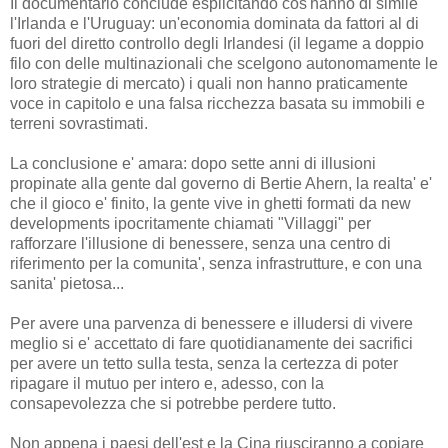
Il documentario conclude esplicitando cos'hanno di simile
l'Irlanda e l'Uruguay: un'economia dominata da fattori al di
fuori del diretto controllo degli Irlandesi (il legame a doppio
filo con delle multinazionali che scelgono autonomamente le
loro strategie di mercato) i quali non hanno praticamente
voce in capitolo e una falsa ricchezza basata su immobili e
terreni sovrastimati.
La conclusione e' amara: dopo sette anni di illusioni
propinate alla gente dal governo di Bertie Ahern, la realta' e'
che il gioco e' finito, la gente vive in ghetti formati da new
developments ipocritamente chiamati "Villaggi" per
rafforzare l'illusione di benessere, senza una centro di
riferimento per la comunita', senza infrastrutture, e con una
sanita' pietosa...
Per avere una parvenza di benessere e illudersi di vivere
meglio si e' accettato di fare quotidianamente dei sacrifici
per avere un tetto sulla testa, senza la certezza di poter
ripagare il mutuo per intero e, adesso, con la
consapevolezza che si potrebbe perdere tutto.
Non appena i paesi dell'est e la Cina riusciranno a copiare