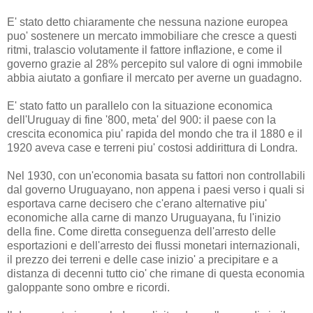
E' stato detto chiaramente che nessuna nazione europea
puo' sostenere un mercato immobiliare che cresce a questi
ritmi, tralascio volutamente il fattore inflazione, e come il
governo grazie al 28% percepito sul valore di ogni immobile
abbia aiutato a gonfiare il mercato per averne un guadagno.
E' stato fatto un parallelo con la situazione economica
dell'Uruguay di fine '800, meta' del 900: il paese con la
crescita economica piu' rapida del mondo che tra il 1880 e il
1920 aveva case e terreni piu' costosi addirittura di Londra.
Nel 1930, con un'economia basata su fattori non controllabili
dal governo Uruguayano,
non appena
i paesi verso i quali si
esportava carne decisero che c'erano alternative piu'
economiche alla carne di manzo Uruguayana, fu l'inizio
della fine. Come diretta conseguenza dell'arresto delle
esportazioni e dell'arresto dei flussi monetari internazionali,
il prezzo dei terreni e delle case inizio' a precipitare e a
distanza di decenni tutto cio' che rimane di questa economia
galoppante sono ombre e ricordi.