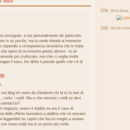
de
,
sporco
Burn Baby,
..
World Comm
no immigrato, a me personalmente da' parecchio
vere in un porcile, ma la verde irlanda al momento
 stipendio e un'esperienza lavorativa che in Italia
che spero di re-investire presto altrove - in un
amente più civilizzato, non che ci voglia molto
tappo il naso, tiro dritto e prendo quello che c'è di
:58
...
 tuo blog mi viene da chiedermi chi te lo fa fare di
... certo, i soldi. Ma a che servono i soldi se devi
n postaccio?
 ringrazio, avevo il dubbio se era il caso di
na delle offerte lavorative a dublino che mi arrivano
a leggendoti ho capito che faccio meglio a restare
con meno soldi ma in un posto più civile.