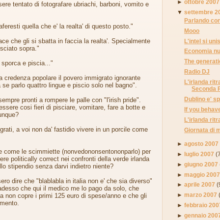
►
ottobre 2007
sere tentato di fotografare ubriachi, barboni, vomito e
▼
settembre 2
Parlando con
aferesti quella che e' la realta' di questo posto."
Mooo
ace che gli si sbatta in faccia la realta'. Specialmente
L'intel si uni
sciato sopra."
Economia nu
The generat
 sporca e piscia..."
Radio DJ
a credenza popolare il povero immigrato ignorante
L'irlanda rit
 se parlo quattro lingue e piscio solo nel bagno".
Seconda 
Dublino e' s
sempre pronti a rompere le palle con "l'irish pride".
ssere cosi fieri di pisciare, vomitare, fare a botte e
If you behave 
vunque?
L'irlanda rit
rati, a voi non da' fastidio vivere in un porcile come
Giornata di 
►
agosto 2007
e come le scimmiette (nonvedononsentononparlo) per
►
luglio 2007
(
sere politically correct nei confronti della verde irlanda
►
giugno 2007
llo stipendio senza darvi indietro niente?
►
maggio 200
ero dire che "blablabla in italia non e' che sia diverso"
►
aprile 2007
(
 adesso che qui il medico me lo pago da solo, che
►
marzo 2007
a non copre i primi 125 euro di spese/anno e che gli
amento.
►
febbraio 200
►
gennaio 200