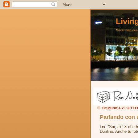
Livin
Moi et mon cerve
DOMENICA 23 SETTE
Parlando con u
Lei: "Sai, c'e' X che ha
Dublino. Anche tu foto