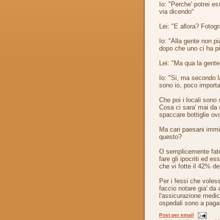
Io: "Perche' potrei es
via dicendo"
Lei: "E allora? Fotogr
Io: "Alla gente non pi
dopo che uno ci ha pi
Lei: "Ma qua la gente
Io: "Si, ma secondo l
sono io, poco importa
Che poi i locali sono 
Cosa ci sara' mai da e
spaccare bottiglie o
Ma cari paesani immig
questo?
O semplicemente fat
fare gli ipocriti ed es
che vi fotte il 42% de
Per i fessi che voless
faccio notare gia' da
l'assicurazione medic
ospedali sono a pag
Post per email