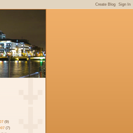
07
(9)
007
(7)