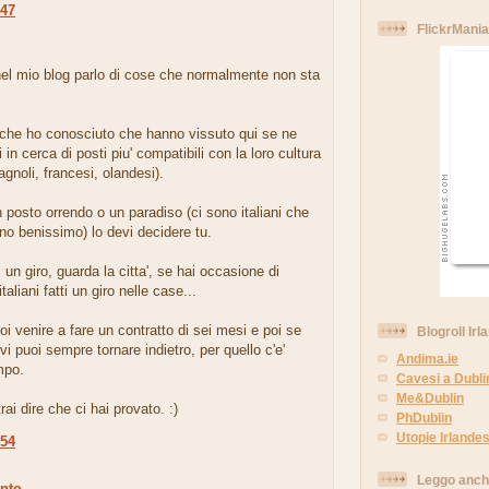
:47
FlickrMania
.
nel mio blog parlo di cose che normalmente non sta
i che ho conosciuto che hanno vissuto qui se ne
 in cerca di posti piu' compatibili con la loro cultura
pagnoli, francesi, olandesi).
 posto orrendo o un paradiso (ci sono italiani che
ano benissimo) lo devi decidere tu.
i un giro, guarda la citta', se hai occasione di
aliani fatti un giro nelle case...
uoi venire a fare un contratto di sei mesi e poi se
Blogroll Irl
ovi puoi sempre tornare indietro, per quello c'e'
Andima.ie
mpo.
Cavesi a Dubli
Me&Dublin
ai dire che ci hai provato. :)
PhDublin
Utopie Irlandes
:54
Leggo anc
nto