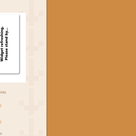
anda
n
i
he