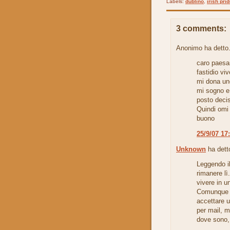
Labels:
dublino
,
irish pri
3 comments:
Anonimo ha detto.
caro paesa
fastidio vi
mi dona uno
mi sogno e 
posto decis
Quindi omi 
buono
25/9/07 17
Unknown
ha detto
Leggendo il
rimanere lì
vivere in u
Comunque ti
accettare u
per mail, m
dove sono, 