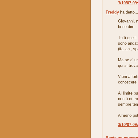
3/10/07 09
Freddy
ha detto..
Giovanni, 
bene dire.
Tutti quell
sono andati
(italiani, s
Ma se e' un
qui si trov
Vieni a fart
conoscere it
Al limite p
non ti ci tr
sempre te
Almeno potr
3/10/07 09
Posta un comme