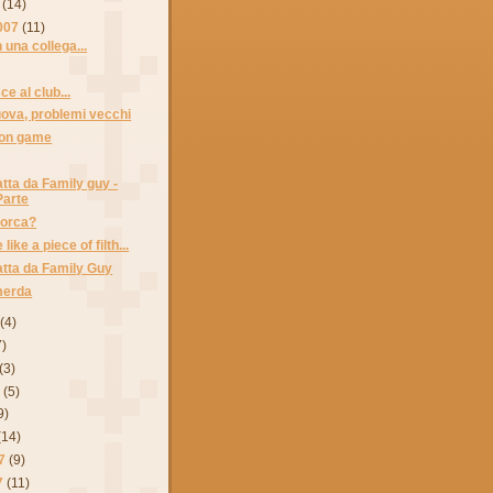
(14)
007
(11)
 una collega...
sce al club...
ova, problemi vecchi
ion game
ratta da Family guy -
Parte
porca?
like a piece of filth...
ratta da Family Guy
merda
(4)
7)
(3)
7
(5)
9)
(14)
7
(9)
7
(11)