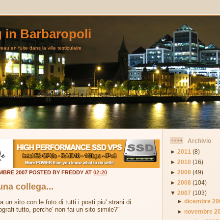
g in Barbaropoli
au en fuite dans la ville testiculaire
Archivio
►
2011
(8)
►
2010
(16)
►
2009
(49)
MBRE 2007 POSTED BY FREDDY AT
02:20
►
2008
(104)
na collega...
▼
2007
(103)
►
dicembre 20
 un sito con le foto di tutti i posti piu' strani di
grafi tutto, perche' non fai un sito simile?"
►
novembre 2