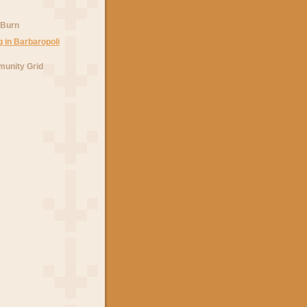
 Burn
unity Grid