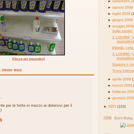
►
settembre 2
►
agosto 2008
►
luglio 2008
(
►
giugno 2008
▼
maggio 200
Sulla sanita'
3, LGU990 "v
monodirezi
Irlanda, com'
3, LGU990 "v
monodirezi
(Clicca per ingrandire)
Stupore e mer
,
intruso
,
tesco
Trova l'intru
►
aprile 2008
(
:
►
marzo 2008
►
febbraio 200
..
►
gennaio 200
ante per le ferite in mezzo ai detersivi per il
►
2007
(103)
?
Burn Baby,
36
.