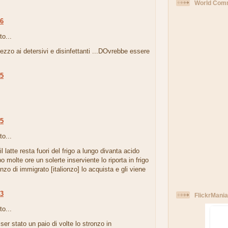
World Comm
36
to...
 mezzo ai detersivi e disinfettanti ...DOvrebbe essere
05
.
25
to...
l latte resta fuori del frigo a lungo divanta acido
o molte ore un solerte inserviente lo riporta in frigo
nzo di immigrato [italionzo] lo acquista e gli viene
33
FlickrMania
to...
ser stato un paio di volte lo stronzo in