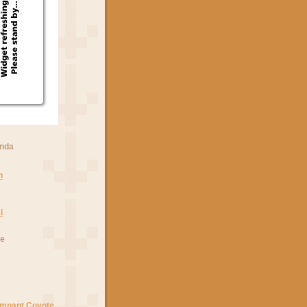
anda
n
i
he
Rampant Coyote