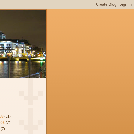
08
(11)
008
(7)
(7)