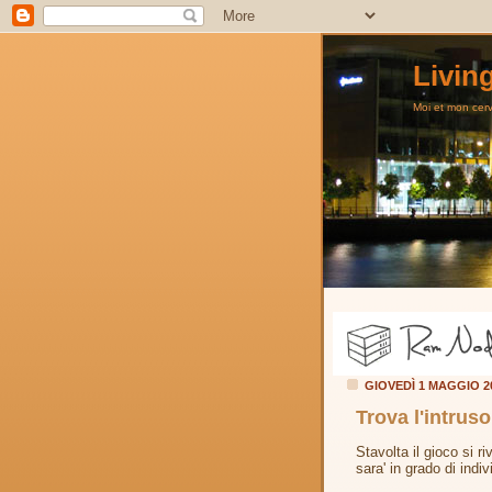
Livin
Moi et mon cerve
GIOVEDÌ 1 MAGGIO 
Trova l'intruso
Stavolta il gioco si r
sara' in grado di indiv