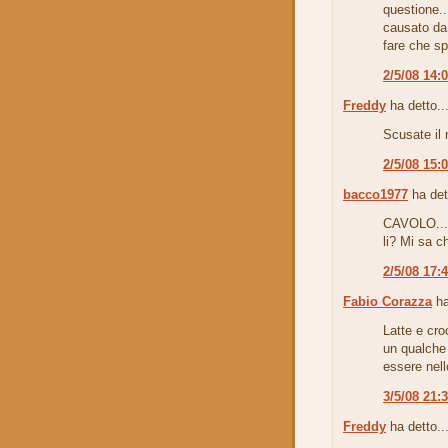
questione..
causato da
fare che spo
2/5/08 14:
Freddy
ha detto..
Scusate il r
2/5/08 15:
bacco1977
ha det
CAVOLO...e 
li? Mi sa ch
2/5/08 17:
Fabio Corazza
ha
Latte e cro
un qualche
essere nell
3/5/08 21:
Freddy
ha detto..