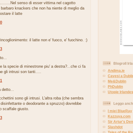
.........Nel senso di esser vittima nel cagotto
 barbaro knackers che non ha niente di meglio da
stare il latte
00
.
incoglionimento: il latte non e' fuoco, e' fuochino. :)
03
to...
Blogroll Irl
la specie di minestrone piu' a destra?...che ci fa
Andima.ie
e gli intrusi son tanti.....
Cavesi a Dubli
41
Me&Dublin
PhDublin
 detto...
Utopie Irlandes
cchettini sono gli intrusi. L'altra roba (che sembra
 disinfettante o deodorante a spruzzo) dovrebbe
Leggo anc
o scaffale giusto.
I miei BlueRay
Kazzuya.com
33
Sir Artur's Den
.
Slashdot
Tales of the 