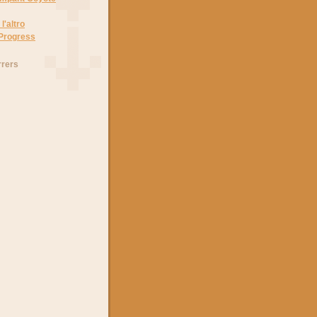
l'altro
 Progress
rrers