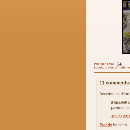
Post per email
Labels:
curiosita'
,
dublino
11 comments
Anonimo ha detto.
il disinfett
pavimento 
1/5/08 20:
Freddy
ha detto..