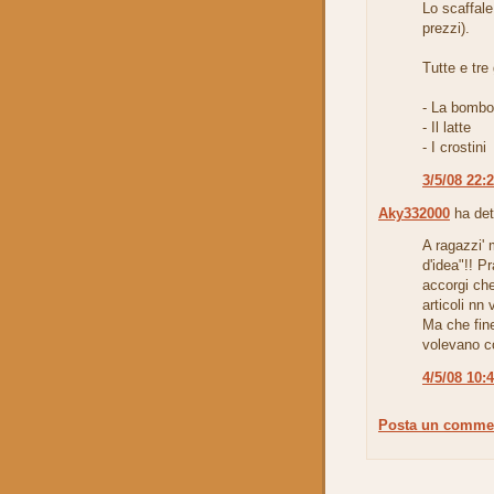
Lo scaffale
prezzi).
Tutte e tre
- La bombol
- Il latte
- I crostini
3/5/08 22:
Aky332000
ha det
A ragazzi' 
d'idea"!! P
accorgi che 
articoli nn 
Ma che fine 
volevano co
4/5/08 10:
Posta un comme