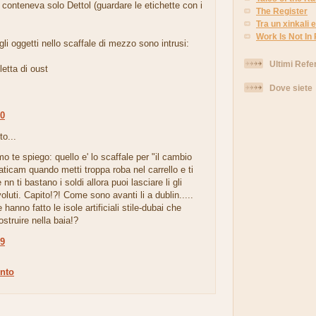
 conteneva solo Dettol (guardare le etichette con i
The Register
Tra un xinkali e 
Work Is Not In
 gli oggetti nello scaffale di mezzo sono intrusi:
Ultimi Refe
etta di oust
Dove siete
20
to...
mo te spiego: quello e' lo scaffale per "il cambio
raticam quando metti troppa roba nel carrello e ti
nn ti bastano i soldi allora puoi lasciare li gli
voluti. Capito!?! Come sono avanti li a dublin.....
hanno fatto le isole artificiali stile-dubai che
struire nella baia!?
49
nto