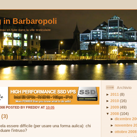
g in Barbaropoli
au en fuite dans la ville testiculaire
Archivio
►
2011
(8)
►
2010
(16)
►
2009
(49)
2008 POSTED BY FREDDY AT
10:05
▼
2008
(104)
 (3)
►
dicembre 20
►
novembre 2
ivela essere difficile (per usare una forma aulica): chi
iduare l'intruso?
►
ottobre 2008