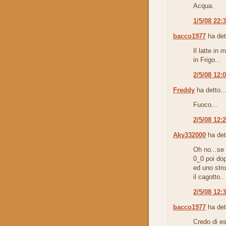
Acqua.
1/5/08 22:
bacco1977
ha det
Il latte in
in Frigo...
2/5/08 12:
Freddy
ha detto..
Fuoco...
2/5/08 12:
Aky332000
ha det
Oh no...se i
0_0 poi dop
ed uno stro
il cagotto..
2/5/08 12:
bacco1977
ha det
Credo di es