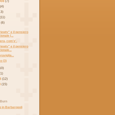
008
(7)
(4)
13)
(11)
8
(6)
iewty" e il pensiero
onale (...
era, com'e'.
iewty" e il pensiero
onale...
aviglia...
so (3)
10)
(1)
8
(12)
8
(15)
 Burn