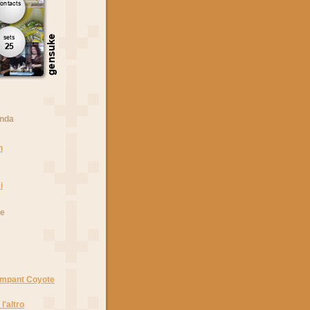
anda
n
i
he
Rampant Coyote
l'altro