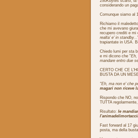
250Kbytes scarsi, la
considerando un paga
Comunque siamo al 1
Richiamo il maledetto
che mi avevano giurato
recupero crediti e mi
realta' e' in standby...
trapiantate in USA. Be
Chiedo lumi per sta 
e mi dicono che "
Eh, 
mandare entro due set
CERTO CHE CE L'H
BUSTA DA UN MESE
"Eh, ma non e' che po
magari non riceve l
Rispondo che NO, non 
TUTTA regolarmente, c
Risultato:
le mandiam
l'animadelimortaccin
Fast forward al 17 giu
posta, ma della busta