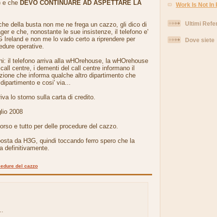
) e che
DEVO CONTINUARE AD ASPETTARE LA
Work Is Not In
Ultimi Refe
he della busta non me ne frega un cazzo, gli dico di
ger e che, nonostante le sue insistenze, il telefono e'
 Ireland e non me lo vado certo a riprendere per
Dove siete
cedure operative.
rni: il telefono arriva alla wHOrehouse, la wHOrehouse
 call centre, i dementi del call centre informano il
zione che informa qualche altro dipartimento che
dipartimento e cosi' via...
riva lo storno sulla carta di credito.
glio 2008
rso e tutto per delle procedure del cazzo.
posta da H3G, quindi toccando ferro spero che la
ta definitivamente.
edure del cazzo
..