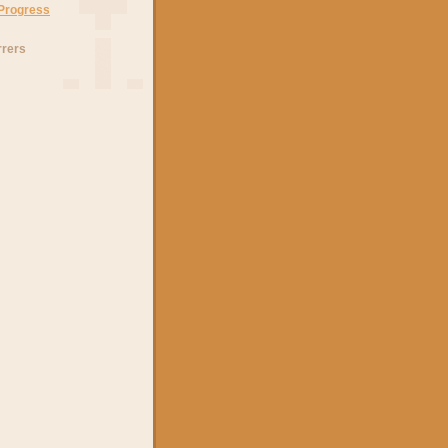
 Progress
rrers