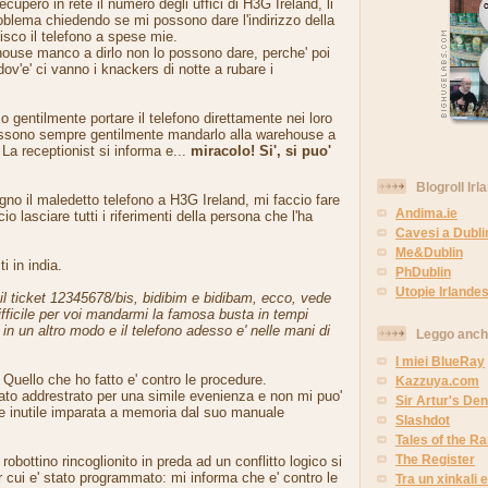
upero in rete il numero degli uffici di H3G Ireland, li
oblema chiedendo se mi possono dare l'indirizzo della
sco il telefono a spese mie.
ehouse manco a dirlo non lo possono dare, perche' poi
ov'e' ci vanno i knackers di notte a rubare i
o gentilmente portare il telefono direttamente nei loro
 possono sempre gentilmente mandarlo alla warehouse a
La receptionist si informa e...
miracolo! Si', si puo'
Blogroll Irl
o il maledetto telefono a H3G Ireland, mi faccio fare
Andima.ie
io lasciare tutti i riferimenti della persona che l'ha
Cavesi a Dubli
Me&Dublin
ti in india.
PhDublin
Utopie Irlandes
l ticket 12345678/bis, bidibim e bidibam, ecco, vede
fficile per voi mandarmi la famosa busta in tempi
o in un altro modo e il telefono adesso e' nelle mani di
Leggo anc
I miei BlueRay
 Quello che ho fatto e' contro le procedure.
Kazzuya.com
ato addrestrato per una simile evenienza e non mi puo'
Sir Artur's Den
se inutile imparata a memoria dal suo manuale
Slashdot
Tales of the 
The Register
bottino rincoglionito in preda ad un conflitto logico si
r cui e' stato programmato: mi informa che e' contro le
Tra un xinkali e 