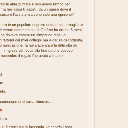
rso le altre puntate e non avevo tempo per
ma hey cosa ti aspetti da un paese dove il
cnico e l'assistenza sono solo una opinione?
etro in un popolare negozio di stampasu magliette
el centro commerciale di Grafton ho atteso 3 mesi
che doveva essere un simpatico regali di
fattomi dai miei colleghi ma a causa dell'ottusità,
omunicazione, la nullafacenza e la difficoltà ad
 in inglese dei locali alla fine da che dovevo
 novembre il regalo l'ho avuto a marzo!
43
to...
nta.
o comunque si chiama Srinivas....
08
etto...
ne si è conclusa la faccenda. Io ricordo i post