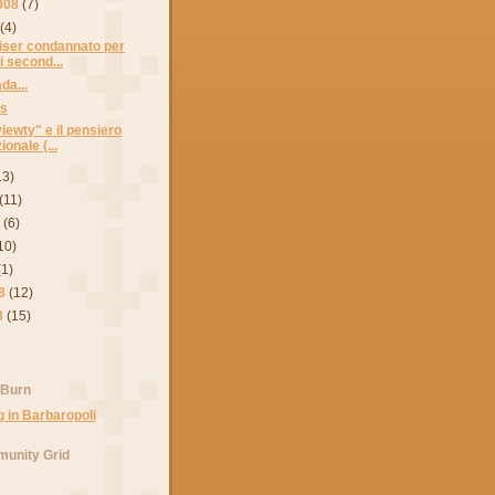
008
(7)
(4)
iser condannato per
i second...
da...
es
iewty" e il pensiero
onale (...
13)
(11)
8
(6)
10)
(1)
8
(12)
8
(15)
 Burn
unity Grid