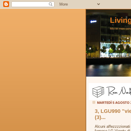
Livin
Moi et mon cerve
MARTEDÌ 5 AGOSTO 
3, LGU990 "vie
(3)...
Alcuni affezzzzionati 
famoso LG Viewty di 