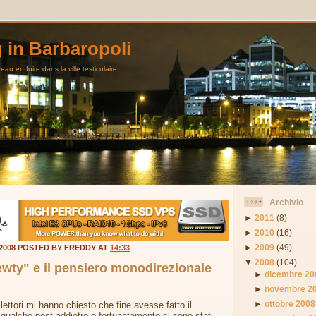
g in Barbaropoli
au en fuite dans la ville testiculaire
Archivio
►
2011
(8)
►
2010
(16)
►
2009
(49)
2008 POSTED BY FREDDY AT
14:33
▼
2008
(104)
wty" e il pensiero monodirezionale
►
dicembre 20
►
novembre 2
►
ottobre 2008
lettori mi hanno chiesto che fine avesse fatto il
qualche post addietro e fortunatamente ci sono stati