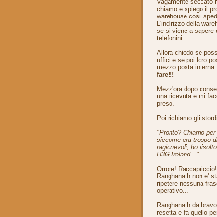
Vagamente seccato rec
chiamo e spiego il pr
warehouse cosi' spedi
L'indirizzo della war
se si viene a sapere d
telefonini...
Allora chiedo se poss
uffici e se poi loro
mezzo posta interna. 
fare!!!
Mezz'ora dopo consegn
una ricevuta e mi facc
preso.
Poi richiamo gli stordi
"Pronto? Chiamo per i
siccome era troppo di
ragionevoli, ho risolt
H3G Ireland...".
Orrore! Raccapriccio!
Ranghanath non e' st
ripetere nessuna fra
operativo...
Ranghanath da bravo ro
resetta e fa quello pe