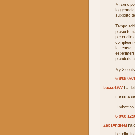
Mi sono pe
leggermele 
supporto te
Tempo addi
presente n
per quello 
compleanno 
la scarsa c
esperimersi
prenderlo a
My 2 cents
6/8/08 09:
bacco1977
ha det
mamma sa
Il robottin
6/8/08 12:
Zax (Andrea)
ha d
be, alla fi