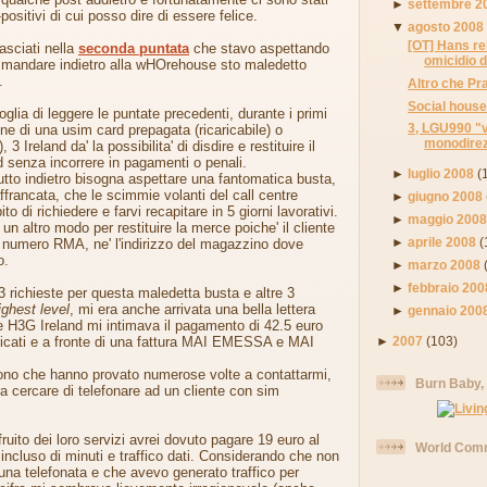
►
settembre 2
positivi di cui posso dire di essere felice.
▼
agosto 2008
[OT] Hans re
asciati nella
seconda puntata
che stavo aspettando
omicidio d
 mandare indietro alla wHOrehouse sto maledetto
.
Altro che Pra
Social hous
glia di leggere le puntate precedenti, durante i primi
3, LGU990 "v
ione di una usim card prepagata (ricaricabile) o
monodirezi
 3 Ireland da' la possibilita' di disdire e restituire il
rd senza incorrere in pagamenti o penali.
►
luglio 2008
(
utto indietro bisogna aspettare una fantomatica busta,
francata, che le scimmie volanti del call centre
►
giugno 2008
o di richiedere e farvi recapitare in 5 giorni lavorativi.
►
maggio 200
 un altro modo per restituire la merce poiche' il cliente
►
aprile 2008
(
n numero RMA, ne' l'indirizzo del magazzino dove
o.
►
marzo 2008
►
febbraio 200
 3 richieste per questa maledetta busta e altre 3
ighest level
, mi era anche arrivata una bella lettera
►
gennaio 200
e H3G Ireland mi intimava il pagamento di 42.5 euro
►
2007
(103)
ficati e a fronte di una fattura MAI EMESSA e MAI
no che hanno provato numerose volte a contattarmi,
Burn Baby,
a cercare di telefonare ad un cliente con sim
uito dei loro servizi avrei dovuto pagare 19 euro al
World Comm
ncluso di minuti e traffico dati. Considerando che non
na telefonata e che avevo generato traffico per