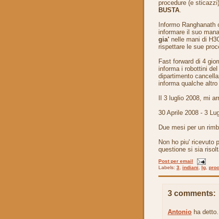
procedure (e sticazzi
BUSTA
.
Informo Ranghanath c
informare il suo mana
gia'
nelle mani di H3G
rispettare le sue pro
Fast forward di 4 gio
informa i robottini del
dipartimento cancella
informa qualche altro 
Il 3 luglio 2008, mi ar
30 Aprile 2008 - 3 Lu
Due mesi per un rimbo
Non ho piu' ricevuto 
questione si sia risol
Post per email
Labels:
3
,
indiani
,
lg
,
proc
3 comments:
Antonio
ha detto.