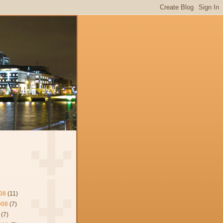
08
(11)
008
(7)
(7)