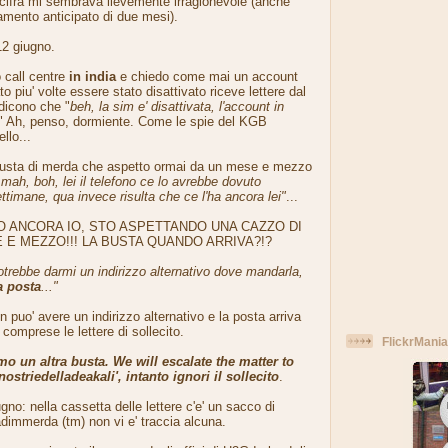
 cifra mi sembrava lievemente irragionevole (anche
mento anticipato di due mesi).
2 giugno.
 call centre
in india
e chiedo come mai un account
 piu' volte essere stato disattivato riceve lettere dal
 dicono che "
beh, la sim e' disattivata, l'account in
" Ah, penso, dormiente. Come le spie del KGB
llo...
busta di merda che aspetto ormai da un mese e mezzo
mah, boh, lei il telefono ce lo avrebbe dovuto
timane, qua invece risulta che ce l'ha ancora lei"
...
O ANCORA IO, STO ASPETTANDO UNA CAZZO DI
 E MEZZO!!! LA BUSTA QUANDO ARRIVA?!?
trebbe darmi un indirizzo alternativo dove mandarla,
a posta
..."
puo' avere un indirizzo alternativo e la posta arriva
omprese le lettere di sollecito.
FlickrMania
o un altra busta. We will escalate the matter to
ostriedelladeakali', intanto ignori il sollecito
.
gno: nella cassetta delle lettere c'e' un sacco di
dimmerda (tm) non vi e' traccia alcuna.