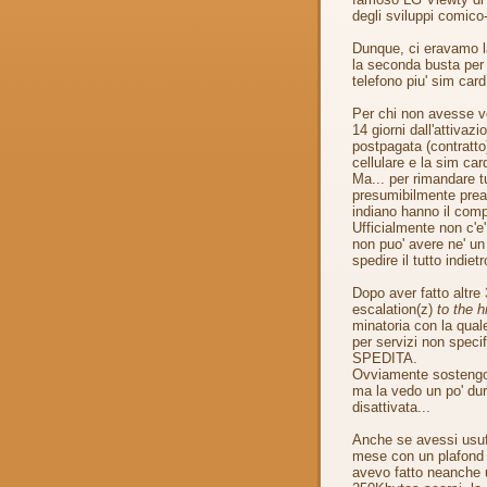
degli sviluppi comico-
Dunque, ci eravamo l
la seconda busta per
telefono piu' sim card
Per chi non avesse vo
14 giorni dall'attivaz
postpagata (contratto),
cellulare e la sim ca
Ma... per rimandare t
presumibilmente preaf
indiano hanno il compit
Ufficialmente non c'e'
non puo' avere ne' u
spedire il tutto indietr
Dopo aver fatto altre
escalation(z)
to the h
minatoria con la qual
per servizi non speci
SPEDITA.
Ovviamente sostengo
ma la vedo un po' dur
disattivata...
Anche se avessi usufr
mese con un plafond i
avevo fatto neanche u