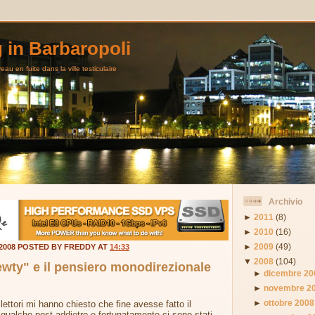
g in Barbaropoli
au en fuite dans la ville testiculaire
Archivio
►
2011
(8)
►
2010
(16)
►
2009
(49)
2008 POSTED BY FREDDY AT
14:33
▼
2008
(104)
wty" e il pensiero monodirezionale
►
dicembre 20
►
novembre 2
►
ottobre 2008
lettori mi hanno chiesto che fine avesse fatto il
qualche post addietro e fortunatamente ci sono stati