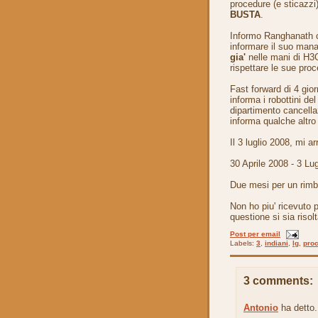
procedure (e sticazzi
BUSTA
.
Informo Ranghanath c
informare il suo mana
gia'
nelle mani di H3G
rispettare le sue pro
Fast forward di 4 gio
informa i robottini del
dipartimento cancella
informa qualche altro 
Il 3 luglio 2008, mi ar
30 Aprile 2008 - 3 Lu
Due mesi per un rimbo
Non ho piu' ricevuto 
questione si sia risol
Post per email
Labels:
3
,
indiani
,
lg
,
proc
3 comments:
Antonio
ha detto.