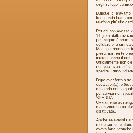
degli sviluppi comico-
Dunque, ci eravamo l
la seconda busta per
telefono piu' sim card
Per chi non avesse vo
14 giorni dall'attivaz
postpagata (contratto),
cellulare e la sim ca
Ma... per rimandare t
presumibilmente preaf
indiano hanno il compit
Ufficialmente non c'e'
non puo' avere ne' u
spedire il tutto indietr
Dopo aver fatto altre
escalation(z)
to the h
minatoria con la qual
per servizi non speci
SPEDITA.
Ovviamente sostengo
ma la vedo un po' dur
disattivata...
Anche se avessi usufr
mese con un plafond i
avevo fatto neanche u