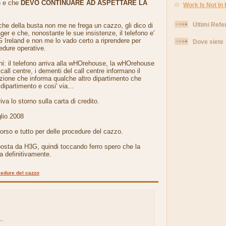
) e che
DEVO CONTINUARE AD ASPETTARE LA
Work Is Not In
Ultimi Refe
he della busta non me ne frega un cazzo, gli dico di
ger e che, nonostante le sue insistenze, il telefono e'
 Ireland e non me lo vado certo a riprendere per
Dove siete
cedure operative.
rni: il telefono arriva alla wHOrehouse, la wHOrehouse
 call centre, i dementi del call centre informano il
zione che informa qualche altro dipartimento che
dipartimento e cosi' via...
riva lo storno sulla carta di credito.
glio 2008
rso e tutto per delle procedure del cazzo.
posta da H3G, quindi toccando ferro spero che la
ta definitivamente.
edure del cazzo
..