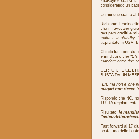
250Kbytes scarsi, la
considerando un paga
Comunque siamo al 1
Richiamo il maledetto
che mi avevano giurato
recupero crediti e mi
realta' e' in standby...
trapiantate in USA. Be
Chiedo lumi per sta 
e mi dicono che "
Eh, 
mandare entro due set
CERTO CHE CE L'H
BUSTA DA UN MESE
"Eh, ma non e' che po
magari non riceve l
Rispondo che NO, non 
TUTTA regolarmente, c
Risultato:
le mandiam
l'animadelimortaccin
Fast forward al 17 giu
posta, ma della busta