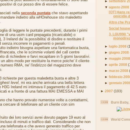
►
settembre 2
positivi di cui posso dire di essere felice.
▼
agosto 2008
[OT] Hans re
asciati nella
seconda puntata
che stavo aspettando
omicidio d
 mandare indietro alla wHOrehouse sto maledetto
.
Altro che Pra
Social hous
glia di leggere le puntate precedenti, durante i primi
3, LGU990 "v
ione di una usim card prepagata (ricaricabile) o
monodirezi
 3 Ireland da' la possibilita' di disdire e restituire il
rd senza incorrere in pagamenti o penali.
►
luglio 2008
(
utto indietro bisogna aspettare una fantomatica busta,
francata, che le scimmie volanti del call centre
►
giugno 2008
o di richiedere e farvi recapitare in 5 giorni lavorativi.
►
maggio 200
 un altro modo per restituire la merce poiche' il cliente
►
aprile 2008
(
n numero RMA, ne' l'indirizzo del magazzino dove
o.
►
marzo 2008
►
febbraio 200
 3 richieste per questa maledetta busta e altre 3
ighest level
, mi era anche arrivata una bella lettera
►
gennaio 200
e H3G Ireland mi intimava il pagamento di 42.5 euro
►
2007
(103)
ficati e a fronte di una fattura MAI EMESSA e MAI
no che hanno provato numerose volte a contattarmi,
Burn Baby,
a cercare di telefonare ad un cliente con sim
uito dei loro servizi avrei dovuto pagare 19 euro al
World Comm
ncluso di minuti e traffico dati. Considerando che non
na telefonata e che avevo generato traffico per