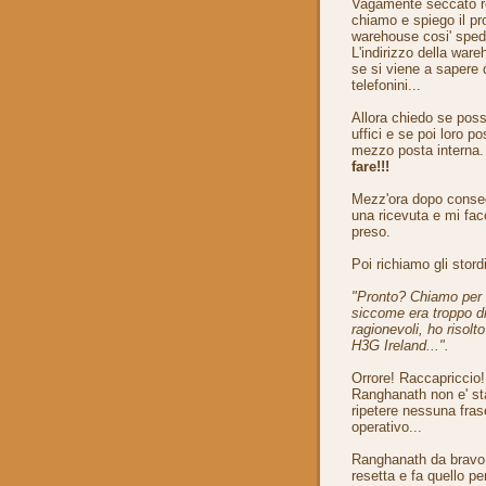
Vagamente seccato rec
chiamo e spiego il pr
warehouse cosi' spedi
L'indirizzo della war
se si viene a sapere d
telefonini...
Allora chiedo se poss
uffici e se poi loro
mezzo posta interna. 
fare!!!
Mezz'ora dopo consegn
una ricevuta e mi facc
preso.
Poi richiamo gli stordi
"Pronto? Chiamo per i
siccome era troppo di
ragionevoli, ho risolt
H3G Ireland...".
Orrore! Raccapriccio!
Ranghanath non e' st
ripetere nessuna fra
operativo...
Ranghanath da bravo ro
resetta e fa quello pe