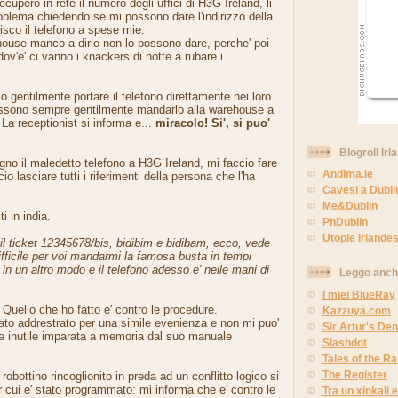
upero in rete il numero degli uffici di H3G Ireland, li
oblema chiedendo se mi possono dare l'indirizzo della
sco il telefono a spese mie.
ehouse manco a dirlo non lo possono dare, perche' poi
ov'e' ci vanno i knackers di notte a rubare i
o gentilmente portare il telefono direttamente nei loro
 possono sempre gentilmente mandarlo alla warehouse a
La receptionist si informa e...
miracolo! Si', si puo'
Blogroll Irl
o il maledetto telefono a H3G Ireland, mi faccio fare
Andima.ie
io lasciare tutti i riferimenti della persona che l'ha
Cavesi a Dubli
Me&Dublin
ti in india.
PhDublin
Utopie Irlandes
l ticket 12345678/bis, bidibim e bidibam, ecco, vede
fficile per voi mandarmi la famosa busta in tempi
o in un altro modo e il telefono adesso e' nelle mani di
Leggo anc
I miei BlueRay
 Quello che ho fatto e' contro le procedure.
Kazzuya.com
ato addrestrato per una simile evenienza e non mi puo'
Sir Artur's Den
se inutile imparata a memoria dal suo manuale
Slashdot
Tales of the 
The Register
bottino rincoglionito in preda ad un conflitto logico si
r cui e' stato programmato: mi informa che e' contro le
Tra un xinkali e 