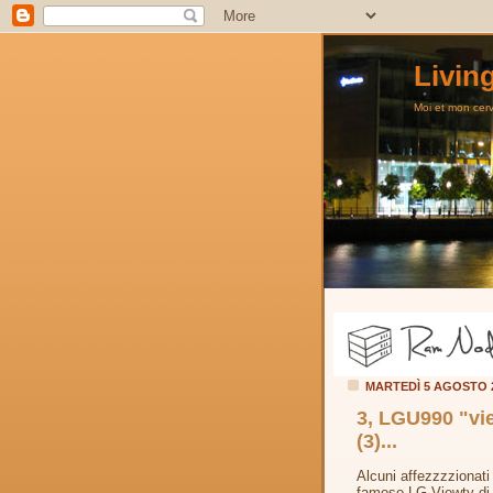
Livin
Moi et mon cerve
MARTEDÌ 5 AGOSTO 
3, LGU990 "vie
(3)...
Alcuni affezzzzionati 
famoso LG Viewty di 