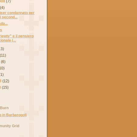
008
(7)
(4)
iser condannato per
i second...
da...
es
iewty" e il pensiero
onale (...
13)
(11)
8
(6)
10)
(1)
8
(12)
8
(15)
 Burn
unity Grid