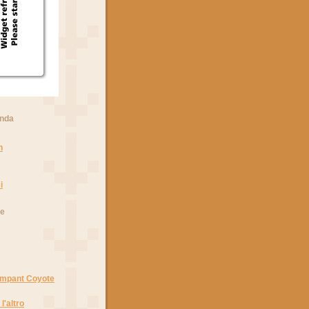
anda
n
i
he
Rampant Coyote
l'altro