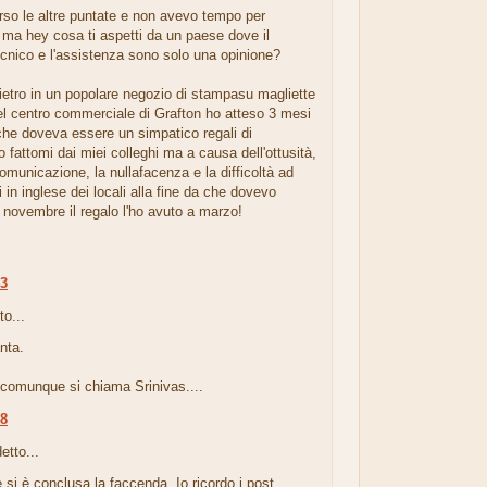
rso le altre puntate e non avevo tempo per
ma hey cosa ti aspetti da un paese dove il
cnico e l'assistenza sono solo una opinione?
etro in un popolare negozio di stampasu magliette
el centro commerciale di Grafton ho atteso 3 mesi
che doveva essere un simpatico regali di
fattomi dai miei colleghi ma a causa dell'ottusità,
omunicazione, la nullafacenza e la difficoltà ad
 in inglese dei locali alla fine da che dovevo
 novembre il regalo l'ho avuto a marzo!
43
to...
nta.
o comunque si chiama Srinivas....
08
etto...
ne si è conclusa la faccenda. Io ricordo i post