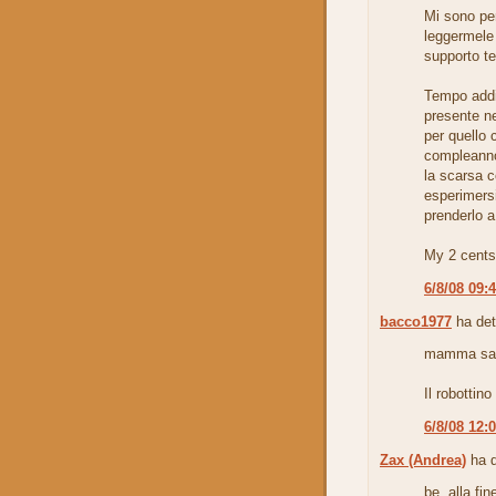
Mi sono pe
leggermele 
supporto te
Tempo addi
presente n
per quello 
compleanno 
la scarsa c
esperimersi
prenderlo a
My 2 cents
6/8/08 09:
bacco1977
ha det
mamma sa
Il robottin
6/8/08 12:
Zax (Andrea)
ha d
be, alla fi