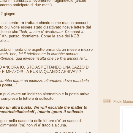
 cifra mi sembrava lievemente irragionevole (anche
mento anticipato di due mesi).
2 giugno.
 call centre
in india
e chiedo come mai un account
 piu' volte essere stato disattivato riceve lettere dal
 dicono che "
beh, la sim e' disattivata, l'account in
" Ah, penso, dormiente. Come le spie del KGB
llo...
busta di merda che aspetto ormai da un mese e mezzo
mah, boh, lei il telefono ce lo avrebbe dovuto
timane, qua invece risulta che ce l'ha ancora lei"
...
O ANCORA IO, STO ASPETTANDO UNA CAZZO DI
 E MEZZO!!! LA BUSTA QUANDO ARRIVA?!?
trebbe darmi un indirizzo alternativo dove mandarla,
a posta
..."
puo' avere un indirizzo alternativo e la posta arriva
omprese le lettere di sollecito.
FlickrMania
o un altra busta. We will escalate the matter to
ostriedelladeakali', intanto ignori il sollecito
.
gno: nella cassetta delle lettere c'e' un sacco di
dimmerda (tm) non vi e' traccia alcuna.