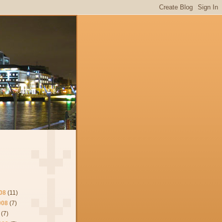
08
(11)
008
(7)
(7)