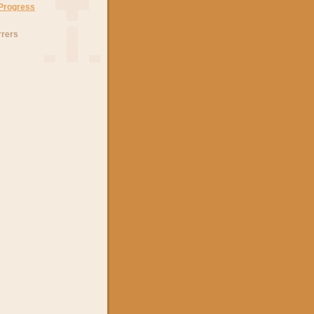
 Progress
rrers