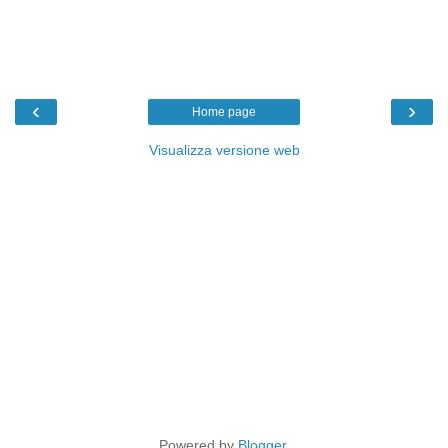
‹
›
Home page
Visualizza versione web
Powered by
Blogger
.