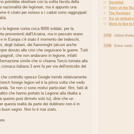
o potrebbe obiettare con la solita favola della
Slashdot
la nazionalità dei legionari, ma è appunto una
Tales of the 
nome è citato per esteso e i caduti sono raggruppati
The Register
lità.
Tra un xinkali e 
Work Is Not In
la legione conta circa 8000 soldati, per la
te provenienti dall'Ucraina, ma in passato erano
Ultimi Refe
ù e in Europa c'è stato il momento dei tedeschi,
ni, degli italiani, dei fiamminghi (alcuni anche
Dove siete
empre dovuto alle crisi che seguivano le guerre. Tutti
 spagnoli, che non andavano in legione, infatti
ormazione simile che si chiama Tercio tornata alla
a cronaca italiana 3 anni fa per via dell'omicidio del
o che controllo spesso Google trends relativamente
 french foreign legion ed è la prima volta che vedo
rlanda. Se non ci sono motivi particolari: film, fatti di
altro che hanno portato la Legione alla ribalta a
 questo puoi dirmelo solo tu), direi che un
er questa realtà da parte dei dublinesi non è in
n buon segno. Non lo è mai stato.
ere.