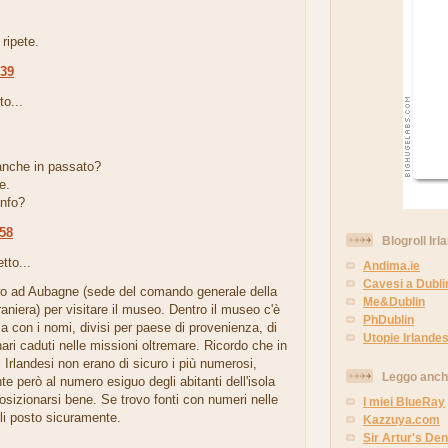
 ripete.
:39
to...
nche in passato?
e.
info?
:58
Blogroll Irl
tto...
Andima.ie
Cavesi a Dubli
ero ad Aubagne (sede del comando generale della
Me&Dublin
aniera) per visitare il museo. Dentro il museo c'è
PhDublin
a con i nomi, divisi per paese di provenienza, di
Utopie Irlandes
onari caduti nelle missioni oltremare. Ricordo che in
i Irlandesi non erano di sicuro i più numerosi,
Leggo anc
te però al numero esiguo degli abitanti dell'isola
sizionarsi bene. Se trovo fonti con numeri nelle
I miei BlueRay
 li posto sicuramente.
Kazzuya.com
Sir Artur's Den