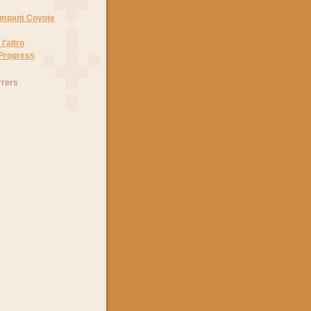
Rampant Coyote
l'altro
 Progress
rrers