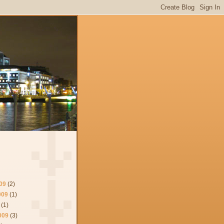
09
(2)
009
(1)
(1)
009
(3)