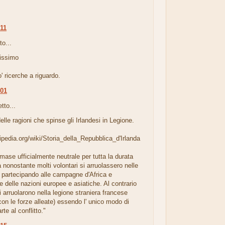
:11
to...
tissimo
o' ricerche a riguardo.
:01
tto...
lle ragioni che spinse gli Irlandesi in Legione.
ikipedia.org/wiki/Storia_della_Repubblica_d'Irlanda
rimase ufficialmente neutrale per tutta la durata
a nonostante molti volontari si arruolassero nelle
 partecipando alle campagne d'Africa e
ne delle nazioni europee e asiatiche. Al contrario
si arruolarono nella legione straniera francese
con le forze alleate) essendo l' unico modo di
te al conflitto."