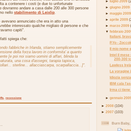
►
luglio 2009
(
ta a contenere i costi (e due to unfortunate
►
giugno 2009
e dovranno andare a casa dalle 200 alle 300 persone
ano nello
stabilimento di Leixlip
.
►
maggio 200
►
aprile 2009
(
e avevano annunciato che era in atto una
avrebbe interessato qualche migliaio di persone e che
►
marzo 2009
ravamo capiti".
▼
febbraio 200
Italiani, brav
nfatti spiega che:
P.Yo - Zocco
endo fabbriche in Irlanda, stiamo semplicemente
Il mio nome 
ensione della forza lavoro in conformita' a quanto
Intel il mes
te [e poi noi siamo uomini di affari, blinda la
200-300 to
turata, una cosa d'assegni, tarapia tapioca,
ollari... sterline... allacciascarpa, scarpallaccia...]".
Lawless Irel
La voragine 
Idiozia senza
IBM cala l'as
Irma ci tiene 
►
gennaio 200
ffs
,
recessione
►
2008
(104)
►
2007
(103)
Burn Baby,
..