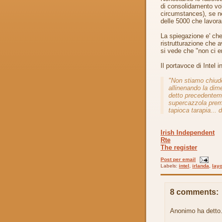
di consolidamento vol
circumstances), se n
delle 5000 che lavor
La spiegazione e' ch
ristrutturazione che 
si vede che "non ci e
Il portavoce di Intel i
"Non stiamo chiud
allinenando la dim
detto precedentemen
supercazzola prema
tapioca tarapia... d
Irish Independent
Rte
The register
Post per email
Labels:
intel
,
irlanda
,
layo
8 comments:
Anonimo ha detto.