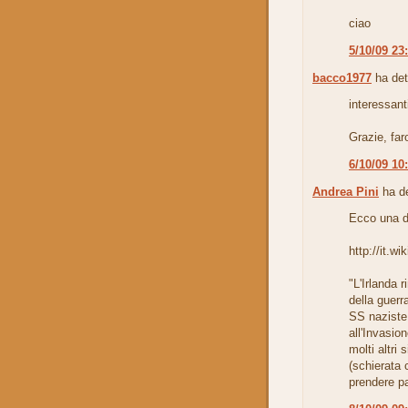
ciao
5/10/09 23
bacco1977
ha det
interessan
Grazie, far
6/10/09 10
Andrea Pini
ha de
Ecco una de
http://it.w
"L'Irlanda 
della guerr
SS naziste
all'Invasio
molti altri 
(schierata 
prendere par