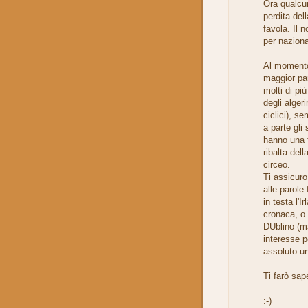
Ora qualcun
perdita del
favola. Il 
per naziona
Al momento 
maggior par
molti di pi
degli algeri
ciclici), s
a parte gli
hanno una f
ribalta dell
circeo.
Ti assicur
alle parole
in testa l'I
cronaca, o 
DUblino (ma
interesse p
assoluto u
Ti farò sap
:-)