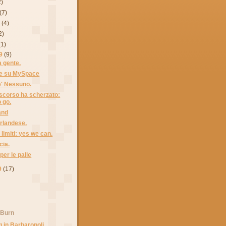
2)
(7)
9
(4)
2)
(1)
9
(9)
a gente.
le su MySpace
e' Nessuno.
e scorso ha scherzato:
 go.
and
irlandese.
 limiti: yes we can.
cia.
per le palle
9
(17)
 Burn