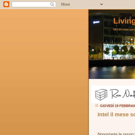
Livin
Moi et mon cerve
GIOVEDÌ 19 FEBBRAI
Intel il mese 
Nonostante le rassicu