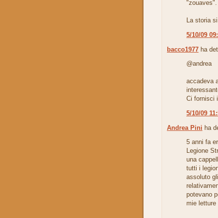
"zouaves".
La storia si
5/10/09 09
bacco1977
ha det
@andrea
accadeva a
interessant
Ci fornisci 
5/10/09 11
Andrea Pini
ha de
5 anni fa 
Legione Str
una cappell
tutti i legi
assoluto gl
relativamen
potevano po
mie letture