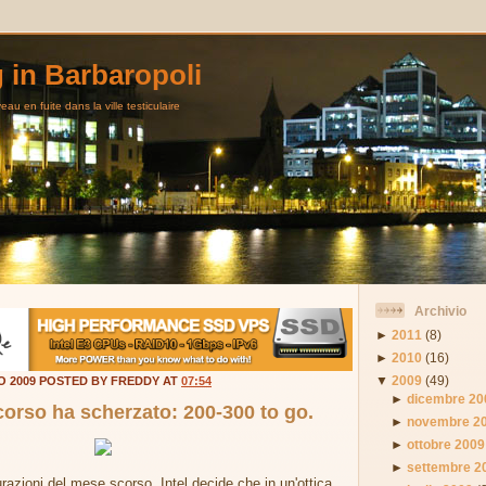
g in Barbaropoli
au en fuite dans la ville testiculaire
Archivio
►
2011
(8)
►
2010
(16)
▼
2009
(49)
O 2009 POSTED BY FREDDY AT
07:54
►
dicembre 20
scorso ha scherzato: 200-300 to go.
►
novembre 2
►
ottobre 2009
►
settembre 2
razioni del mese scorso, Intel decide che in un'ottica