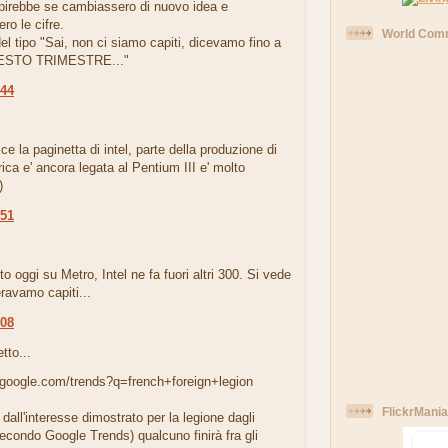
pirebbe se cambiassero di nuovo idea e
o le cifre.
World Comm
l tipo "Sai, non ci siamo capiti, dicevamo fino a
ESTO TRIMESTRE..."
:44
.
e la paginetta di intel, parte della produzione di
rica e' ancora legata al Pentium III e' molto
)
:51
to oggi su Metro, Intel ne fa fuori altri 300. Si vede
ravamo capiti...
:08
tto...
.google.com/trends?q=french+foreign+legion
FlickrMania
 dall'interesse dimostrato per la legione dagli
secondo Google Trends) qualcuno finirà fra gli