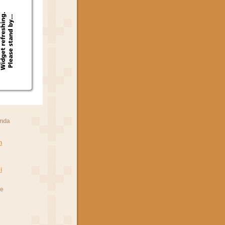
anda
n
i
he