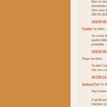
Non mi stu
aumentasser
Una cosa de
300 IN QU
19/2/09 08
Freddy
ha detto..
Se come dic
quella fabb
probabile. :
19/2/09 08
Diego ha detto...
Ta-dah! Let
che non c'e
22/7/09 13
Andrea Pini
ha de
http://www
A giudicare
Irlandesi (