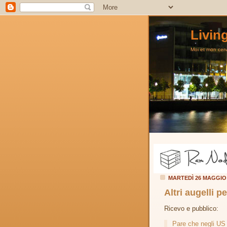
Livin
Moi et mon cerve
MARTEDÌ 26 MAGGIO
Altri augelli p
Ricevo e pubblico:
Pare che negli US