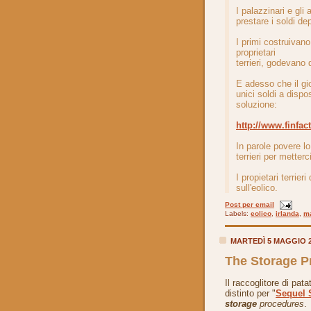
I palazzinari e gli
prestare i soldi depo
I primi costruivano
proprietari
terrieri, godevano d
E adesso che il gio
unici soldi a dispo
soluzione:
http://www.finfac
In parole povere lo 
terrieri per metterci
I propietari terrie
sull'eolico.
Post per email
Labels:
eolico
,
irlanda
,
ma
MARTEDÌ 5 MAGGIO 
The Storage P
Il raccoglitore di pata
distinto per "
Sequel 
storage
procedures
.