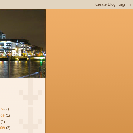
09
(2)
009
(1)
(1)
009
(3)