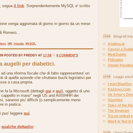
o, segua
il link
. Sorprendentemente MySQL e' scritto
ione venga aggiornata di giorno in giorno da un mese
di Romero...
Blogroll Irl
Andima.ie
ters
,
HR
,
irlanda
,
MySQL
Cavesi a Dubli
Me&Dublin
009 POSTED BY FREDDY AT
17:58
8 COMMENTS
PhDublin
augelli per diabetici.
Utopie Irlandes
d una riforma fiscale che di fatto rappresentera' un
Leggo anc
nti di quelle aziende che sfruttano buchi legislativi per
asse a casa propria.
I miei BlueRay
Kazzuya.com
che fa la Microsoft (dettagli
qui
e
qui
), oggetto di uno
Sir Artur's Den
ol cappello in mano" negli US and AIIIIIHHH dei
esi, saranno piu' difficili (o semplicemente meno
Slashdot
e in pratica.
Tales of the 
The Register
si puo' leggere
qui
.
Tra un xinkali e 
Work Is Not In
e
qualche dettaglio
:
Ultimi Refe