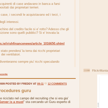
 acquirenti di case andavano in banca a farsi
sitati dai proprietari terrieri.
 case, i secondi le acquistavano ed i terzi, i
egli interessi.
chino del credito facile si e' rotto? Adesso che gli
sizione sono quelli pubblici? Si e' trovata la
ts.ie/irishfinancenews/article_1016650.shtml
stato prendera' la terra dai ricchi proprietari
 dei ventilatori.
ri diventeranno sempre piu' ricchi speculando
FlickrMania
zzette
2009 POSTED BY FREDDY AT
09:11
12 COMMENTS
rocedures guru
te riciclato nel campo del recruiting che si era gia'
Server is a must
" sta cercando un Guru esperto di