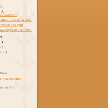
2)
(7)
9
(4)
per diabetici?
attolo se ne fa un altro.
 Procedures guru
a augelli per diabetici.
2)
(1)
9
(9)
9
(17)
 Burn
unity Grid