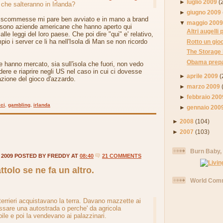
►
luglio 2009
(
o che salteranno in Irlanda?
►
giugno 2009
e scommesse mi pare ben avviato e in mano a brand
▼
maggio 200
i sono aziende americane che hanno aperto qui
Altri augelli 
 alle leggi del loro paese. Che poi dire "qui" e' relativo,
 i server ce li ha nell'Isola di Man se non ricordo
Rotto un gioc
The Storage
Obama prepar
hanno mercato, sia sull'isola che fuori, non vedo
ere e riaprire negli US nel caso in cui ci dovesse
►
aprile 2009
(
azione del gioco d'azzardo.
►
marzo 2009
►
febbraio 200
ici
,
gambling
,
irlanda
►
gennaio 200
►
2008
(104)
►
2007
(103)
Burn Baby,
 2009 POSTED BY FREDDY AT
08:40
21 COMMENTS
tolo se ne fa un altro.
World Comm
 terrieri acquistavano la terra. Davano mazzette ai
passare una autostrada o perche' da agricola
ile e poi la vendevano ai palazzinari.