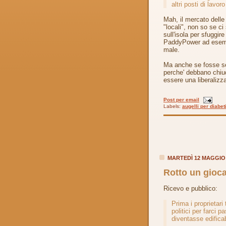
altri posti di lavor
Mah, il mercato dell
"locali", non so se c
sull'isola per sfuggire
PaddyPower ad esempio
male.
Ma anche se fosse se 
perche' debbano chiud
essere una liberalizz
Post per email
Labels:
augelli per diabet
MARTEDÌ 12 MAGGIO
Rotto un giocat
Ricevo e pubblico:
Prima i proprietari
politici per farci 
diventasse edificab