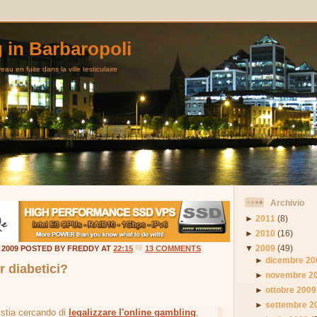
g in Barbaropoli
au en fuite dans la ville testiculaire
Archivio
►
2011
(8)
►
2010
(16)
▼
2009
(49)
 2009 POSTED BY FREDDY AT
22:15
13 COMMENTS
►
dicembre 20
er diabetici?
►
novembre 2
►
ottobre 2009
►
settembre 2
 stia cercando di
legalizzare l'online gambling
,