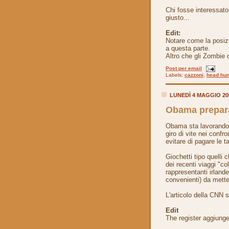
Chi fosse interessat
giusto...
Edit:
Notare come la posiz
a questa parte.
Altro che gli Zombie 
Post per email
Labels:
cazzoni
,
head hun
LUNEDÌ 4 MAGGIO 2
Obama prepara 
Obama sta lavorando a
giro di vite nei confro
evitare di pagare le t
Giochetti tipo quelli 
dei recenti viaggi "c
rappresentanti irland
convenienti) da metter
L'articolo della CNN 
Edit
The register aggiung