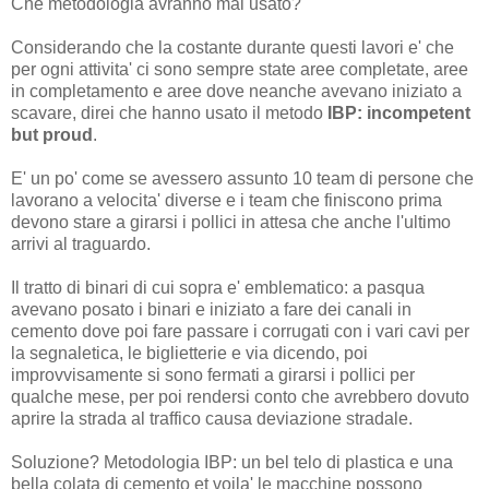
Che metodologia avranno mai usato?
Considerando che la costante durante questi lavori e' che
per ogni attivita' ci sono sempre state aree completate, aree
in completamento e aree dove neanche avevano iniziato a
scavare, direi che hanno usato il metodo
IBP: incompetent
but proud
.
E' un po' come se avessero assunto 10 team di persone che
lavorano a velocita' diverse e i team che finiscono prima
devono stare a girarsi i pollici in attesa che anche l'ultimo
arrivi al traguardo.
Il tratto di binari di cui sopra e' emblematico: a pasqua
avevano posato i binari e iniziato a fare dei canali in
cemento dove poi fare passare i corrugati con i vari cavi per
la segnaletica, le biglietterie e via dicendo, poi
improvvisamente si sono fermati a girarsi i pollici per
qualche mese, per poi rendersi conto che avrebbero dovuto
aprire la strada al traffico causa deviazione stradale.
Soluzione? Metodologia IBP: un bel telo di plastica e una
bella colata di cemento et voila' le macchine possono