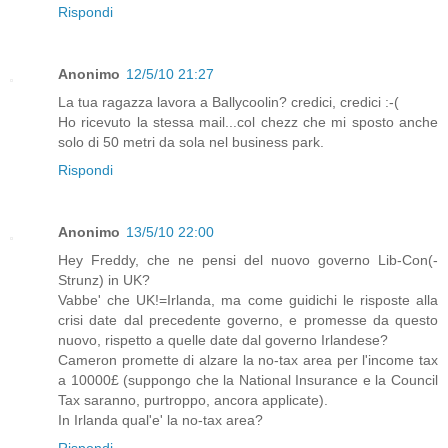
Rispondi
Anonimo
12/5/10 21:27
La tua ragazza lavora a Ballycoolin? credici, credici :-(
Ho ricevuto la stessa mail...col chezz che mi sposto anche
solo di 50 metri da sola nel business park.
Rispondi
Anonimo
13/5/10 22:00
Hey Freddy, che ne pensi del nuovo governo Lib-Con(-
Strunz) in UK?
Vabbe' che UK!=Irlanda, ma come guidichi le risposte alla
crisi date dal precedente governo, e promesse da questo
nuovo, rispetto a quelle date dal governo Irlandese?
Cameron promette di alzare la no-tax area per l'income tax
a 10000£ (suppongo che la National Insurance e la Council
Tax saranno, purtroppo, ancora applicate).
In Irlanda qual'e' la no-tax area?