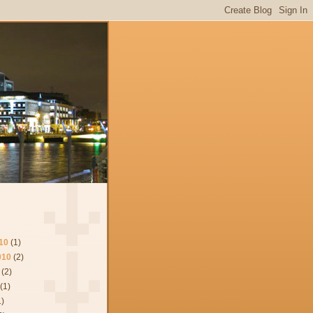
10
(1)
010
(2)
(2)
(1)
1)