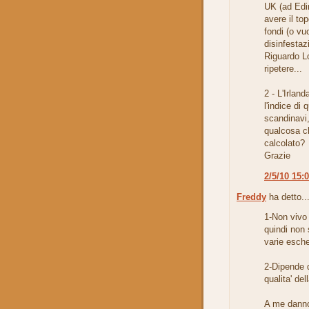
UK (ad Edin
avere il to
fondi (o vu
disinfestaz
Riguardo Lo
ripetere...
2 - L'Irlan
l'indice di 
scandinavi,
qualcosa c
calcolato?
Grazie
2/5/10 15:
Freddy
ha detto..
1-Non vivo 
quindi non 
varie esche
2-Dipende d
qualita' dell
A me danno 