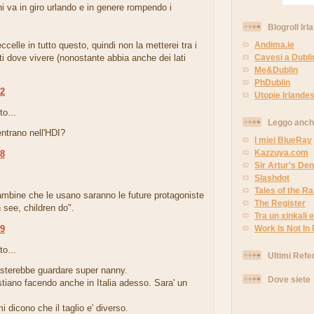
i va in giro urlando e in genere rompendo i
Blogroll Irl
eccelle in tutto questo, quindi non la metterei tra i
Andima.ie
ti dove vivere (nonostante abbia anche dei lati
Cavesi a Dubli
Me&Dublin
PhDublin
32
Utopie Irlandes
to...
Leggo anc
ientrano nell'HDI?
I miei BlueRay
Kazzuya.com
18
Sir Artur's Den
.
Slashdot
Tales of the 
ambine che le usano saranno le future protagoniste
The Register
n see, children do".
Tra un xinkali e 
Work Is Not In
39
to...
Ultimi Refe
asterebbe guardare super nanny.
Dove siete
stiano facendo anche in Italia adesso. Sara' un
 dicono che il taglio e' diverso.