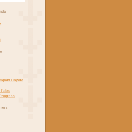
anda
n
i
he
Rampant Coyote
l'altro
 Progress
rrers