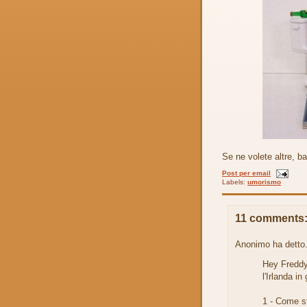
Se ne volete altre, b
Post per email
Labels:
umorismo
11 comments
Anonimo ha detto.
Hey Freddy
l'Irlanda in
1 - Come st