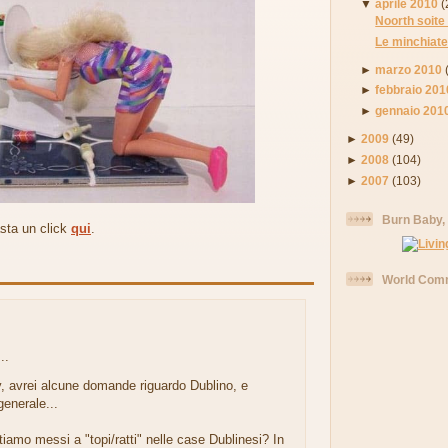
▼
aprile 2010
(
Noorth soite
Le minchiate
►
marzo 2010
►
febbraio 201
►
gennaio 201
►
2009
(49)
►
2008
(104)
►
2007
(103)
Burn Baby,
asta un click
qui
.
World Comm
:
..
, avrei alcune domande riguardo Dublino, e
 generale...
iamo messi a "topi/ratti" nelle case Dublinesi? In