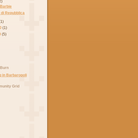
2)
 Barbie
 di Repubblica
(1)
0
(1)
0
(5)
 Burn
unity Grid