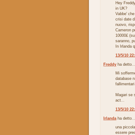
Hey Freddy
in UK?
Vabbe' che 
crisi date
nuovo, risp
Cameron pro
10000£ (su
saranno, pu
In Irlanda q
13/5/10 22
Freddy
ha detto..
Mi sofferme
database naz
fallimentari
Magari se 
act...
13/5/10 22
Irlanda
ha detto..
una piccol
essere prec