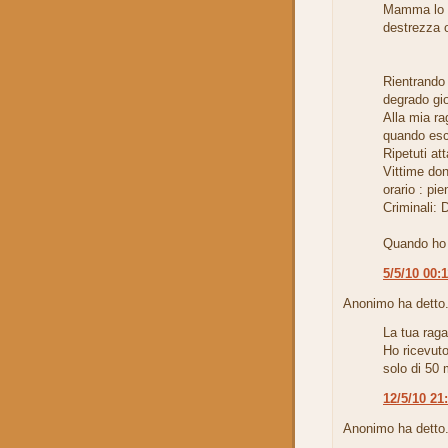
Mamma lo s
destrezza o
Rientrando
degrado gio
Alla mia ra
quando esc
Ripetuti at
Vittime do
orario : pie
Criminali: 
Quando ho l
5/5/10 00:
Anonimo ha detto.
La tua raga
Ho ricevut
solo di 50 
12/5/10 21
Anonimo ha detto.