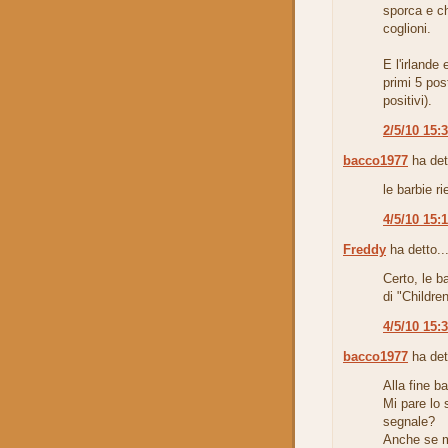
sporca e ch
coglioni.
E l'irlande 
primi 5 pos
positivi).
2/5/10 15:
bacco1977
ha det
le barbie r
4/5/10 15:
Freddy
ha detto..
Certo, le b
di "Childre
4/5/10 15:
bacco1977
ha det
Alla fine b
Mi pare lo 
segnale?
Anche se mi