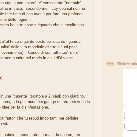
burgo in particolare), e' considerato "normale"
polino in casa...secondo me il city council non ha
ole fare finta di non averli) per fare una profonda
ione delle fogne...
ndra ho letto cose a riguardo che e' meglio non
da e' al terzo o quinto posto per quanto riguarda
qualita' della vita mondiale (dietro alcuni paesi
 ovviamente)... Concordi con tutto cio', o c'e'
he non quadra nel modo in cui l'HDI viene
FlickrMania
06
.
in una "casetta" (scatola a 2 piani) con giardino,
saprei, ad ogni modo nei garage sotterranei vedo le
 blue per la disinfestazione.
ai fattori che tu reputi importanti per definire
a vita.
fastidio le case sotruite male, lo sporco, chi