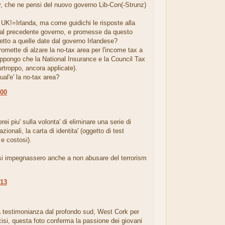
, che ne pensi del nuovo governo Lib-Con(-Strunz)
UK!=Irlanda, ma come guidichi le risposte alla
 dal precedente governo, e promesse da questo
etto a quelle date dal governo Irlandese?
mette di alzare la no-tax area per l'income tax a
ppongo che la National Insurance e la Council Tax
rtroppo, ancora applicate).
ual'e' la no-tax area?
:00
.
rei piu' sulla volonta' di eliminare una serie di
ionali, la carta di identita' (oggetto di test
 e costosi).
si impegnassero anche a non abusare del terrorism
:13
.
a testimonianza dal profondo sud, West Cork per
isi, questa foto conferma la passione dei giovani