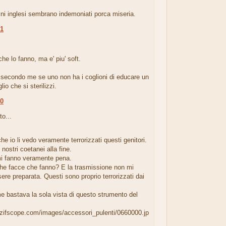
ni inglesi sembrano indemoniati porca miseria.
01
.
he lo fanno, ma e' piu' soft.
econdo me se uno non ha i coglioni di educare un
glio che si sterilizzi.
40
to...
che io li vedo veramente terrorizzati questi genitori.
 nostri coetanei alla fine.
mi fanno veramente pena.
che facce che fanno? E la trasmissione non mi
re preparata. Questi sono proprio terrorizzati dai
e bastava la sola vista di questo strumento del
.zifscope.com/images/accessori_pulenti/0660000.jp