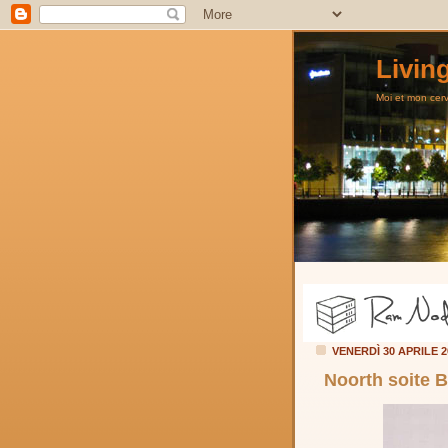
Livin
Moi et mon cerve
VENERDÌ 30 APRILE 
Noorth soite B