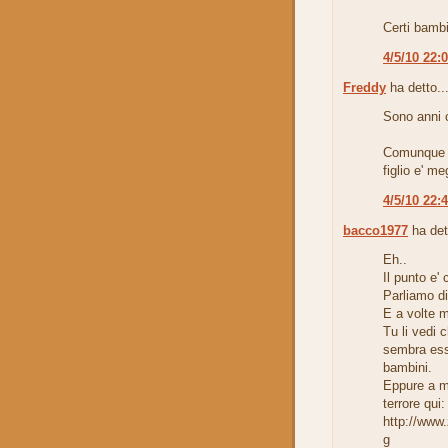
Certi bambi
4/5/10 22:
Freddy
ha detto..
Sono anni c
Comunque s
figlio e' me
4/5/10 22:
bacco1977
ha det
Eh..
Il punto e' 
Parliamo di
E a volte 
Tu li vedi 
sembra esse
bambini.
Eppure a m
terrore qui:
http://www
g