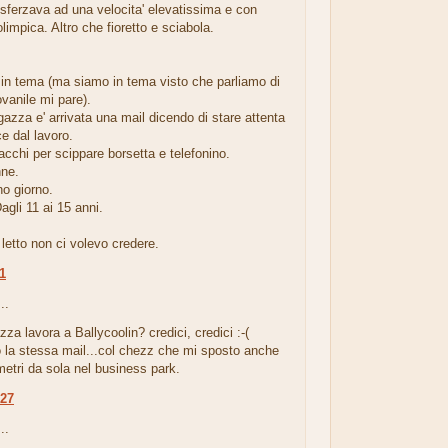
ferzava ad una velocita' elevatissima e con
limpica. Altro che fioretto e sciabola.
 in tema (ma siamo in tema visto che parliamo di
vanile mi pare).
gazza e' arrivata una mail dicendo di stare attenta
e dal lavoro.
tacchi per scippare borsetta e telefonino.
nne.
no giorno.
Dagli 11 ai 15 anni.
etto non ci volevo credere.
11
..
zza lavora a Ballycoolin? credici, credici :-(
o la stessa mail...col chezz che mi sposto anche
metri da sola nel business park.
:27
..