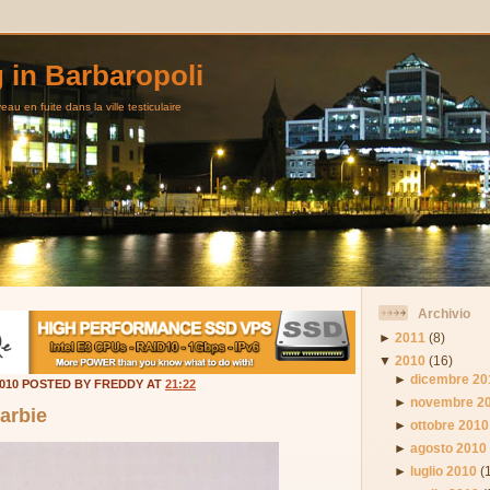
g in Barbaropoli
au en fuite dans la ville testiculaire
Archivio
►
2011
(8)
▼
2010
(16)
►
dicembre 20
2010 POSTED BY FREDDY AT
21:22
►
novembre 2
arbie
►
ottobre 2010
►
agosto 2010
►
luglio 2010
(