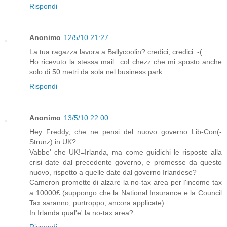
Rispondi
Anonimo
12/5/10 21:27
La tua ragazza lavora a Ballycoolin? credici, credici :-(
Ho ricevuto la stessa mail...col chezz che mi sposto anche
solo di 50 metri da sola nel business park.
Rispondi
Anonimo
13/5/10 22:00
Hey Freddy, che ne pensi del nuovo governo Lib-Con(-
Strunz) in UK?
Vabbe' che UK!=Irlanda, ma come guidichi le risposte alla
crisi date dal precedente governo, e promesse da questo
nuovo, rispetto a quelle date dal governo Irlandese?
Cameron promette di alzare la no-tax area per l'income tax
a 10000£ (suppongo che la National Insurance e la Council
Tax saranno, purtroppo, ancora applicate).
In Irlanda qual'e' la no-tax area?