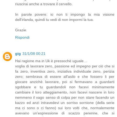
riuscirai anche a trovare il cervello.
In parole povere: io non ti impongo la mia visione
dell'irlanda, quindi tu vedi di non impormi la tua.
Grazie.
Rispondi
gig
31/1/08 00:21
Hai ragione ma in Uk è pressochè uguale...
voglia di lavorare zero, passione ed impegno per ciò che si
fa zero, inventiva zero, iniziativa individuale zero, perizia
zero; sembrava di essere all'asilo e che fossero li per
giocare anzichè lavorare, poi si fermavano a guardarti
sgobbare e tu guardandoli non facevi minimamente
cambiare il loro atteggiamento, non facevi nascere in loro
nemmeno il vago senso di colpa per non stare facendo un
kazzo ed anzi intravedevi un sorriso sornione (della serie
ma ci sono o ci fanno) sui loro volti che, normalemente
avevano un'espressione di scazzo perenne, che si