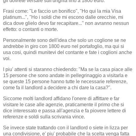
gli dovrete versare sull'unghia fino a 1800 euro.
Frasi come: "Le faccio un bonifico", "Ho qui la mia Visa
platinum...", "Ho i soldi che mi escono dalle orecchie, mi
dica dove glielo devo far recapitare..." non avranno nessun
effetto: o contanti o morte.
Personalmente sono dell'idea che solo un coglione se ne
andrebbe in giro con 1800 euro nel portafoglio, ma qui si
usa cosi, quindi munitevi del contante e fate i coglioni anche
voi.
I piu' attenti si staranno chiedendo: "Ma se la casa piace alle
15 persone che sono andate in pellegrinaggio a visitarla e
se queste 15 persone hanno tutte le necessarie referenze,
come fa il landlord a decidere a chi dare la casa?".
Siccome molti landlord affidano l'onere di affittare e far
visitare le case alle agenzie, praticamente il primo che si
dice interessato e passa all'agenzia e fa piovere lettere di
referenze e soldi sulla scrivania vince.
Se invece state trattando con il landlord o siete in lizza per
una condivisione, e' piu' probabile che la scelta venga fatta