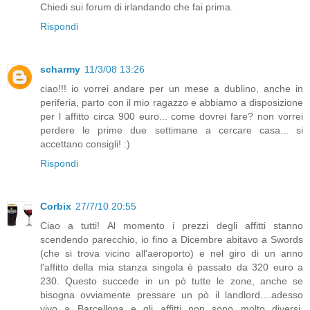
Chiedi sui forum di irlandando che fai prima.
Rispondi
scharmy
11/3/08 13:26
ciao!!! io vorrei andare per un mese a dublino, anche in
periferia, parto con il mio ragazzo e abbiamo a disposizione
per l affitto circa 900 euro... come dovrei fare? non vorrei
perdere le prime due settimane a cercare casa... si
accettano consigli! :)
Rispondi
Corbix
27/7/10 20:55
Ciao a tutti! Al momento i prezzi degli affitti stanno
scendendo parecchio, io fino a Dicembre abitavo a Swords
(che si trova vicino all'aeroporto) e nel giro di un anno
l'affitto della mia stanza singola è passato da 320 euro a
230. Questo succede in un pò tutte le zone, anche se
bisogna ovviamente pressare un pò il landlord....adesso
vivo a Barcellona e gli affitti non sono molto diversi,