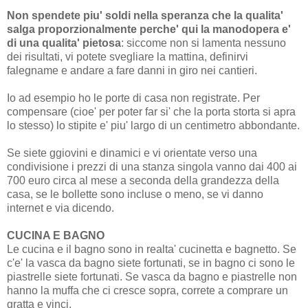
Non spendete piu' soldi nella speranza che la qualita'
salga proporzionalmente perche' qui la manodopera e'
di una qualita' pietosa
: siccome non si lamenta nessuno
dei risultati, vi potete svegliare la mattina, definirvi
falegname e andare a fare danni in giro nei cantieri.
Io ad esempio ho le porte di casa non registrate. Per
compensare (cioe' per poter far si' che la porta storta si apra
lo stesso) lo stipite e' piu' largo di un centimetro abbondante.
Se siete ggiovini e dinamici e vi orientate verso una
condivisione i prezzi di una stanza singola vanno dai 400 ai
700 euro circa al mese a seconda della grandezza della
casa, se le bollette sono incluse o meno, se vi danno
internet e via dicendo.
CUCINA E BAGNO
Le cucina e il bagno sono in realta' cucinetta e bagnetto. Se
c'e' la vasca da bagno siete fortunati, se in bagno ci sono le
piastrelle siete fortunati. Se vasca da bagno e piastrelle non
hanno la muffa che ci cresce sopra, correte a comprare un
gratta e vinci.