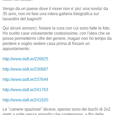
Vengo da un paese dove il mixer non e' piu' una novita' da
35 anni, non mi fare una intera galleria fotografica sui
lavandini del bagno!!!
Qui alcuni annunci. Notare la cura con cui sono fatte le foto.
Ho scelto case volutamente costosissime, con l'idea che se
posso permettermi cifre del genere, magari non ho tempo da
perdere e voglio vedere casa prima di fissare un
appuntamento:
http://www.daft.ie/226825
http://www.daft.ie/230687
http://www.daft.ie/237644
http://www.daft.ie/241763
http://www.daft.ie/241820
Le "camere spaziose" dicevo, spesso sono dei buchi di 2x2
metri a volte senza armadio che contengono, a filo delle