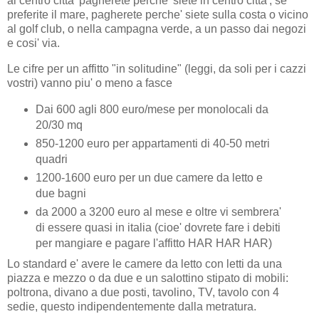
al centro citta' pagherete perche' siete in centro citta', se
preferite il mare, pagherete perche' siete sulla costa o vicino
al golf club, o nella campagna verde, a un passo dai negozi
e cosi' via.
Le cifre per un affitto "in solitudine" (leggi, da soli per i cazzi
vostri) vanno piu' o meno a fasce
Dai 600 agli 800 euro/mese per monolocali da
20/30 mq
850-1200 euro per appartamenti di 40-50 metri
quadri
1200-1600 euro per un due camere da letto e
due bagni
da 2000 a 3200 euro al mese e oltre vi sembrera'
di essere quasi in italia (cioe' dovrete fare i debiti
per mangiare e pagare l'affitto HAR HAR HAR)
Lo standard e' avere le camere da letto con letti da una
piazza e mezzo o da due e un salottino stipato di mobili:
poltrona, divano a due posti, tavolino, TV, tavolo con 4
sedie, questo indipendentemente dalla metratura.