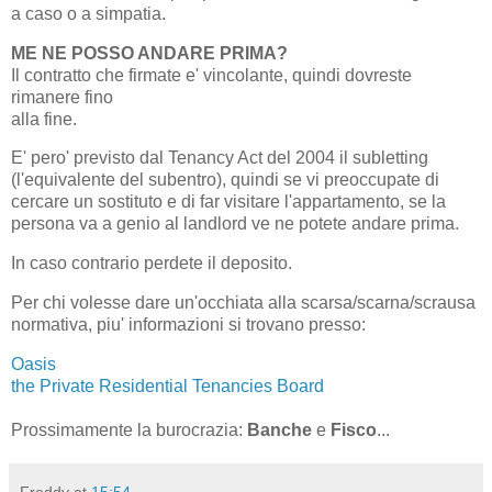
a caso o a simpatia.
ME NE POSSO ANDARE PRIMA?
Il contratto che firmate e' vincolante, quindi dovreste
rimanere fino
alla fine.
E' pero' previsto dal Tenancy Act del 2004 il subletting
(l'equivalente del subentro), quindi se vi preoccupate di
cercare un sostituto e di far visitare l'appartamento, se la
persona va a genio al landlord ve ne potete andare prima.
In caso contrario perdete il deposito.
Per chi volesse dare un'occhiata alla scarsa/scarna/scrausa
normativa, piu' informazioni si trovano presso:
Oasis
the Private Residential Tenancies Board
Prossimamente la burocrazia:
Banche
e
Fisco
...
Freddy
at
15:54