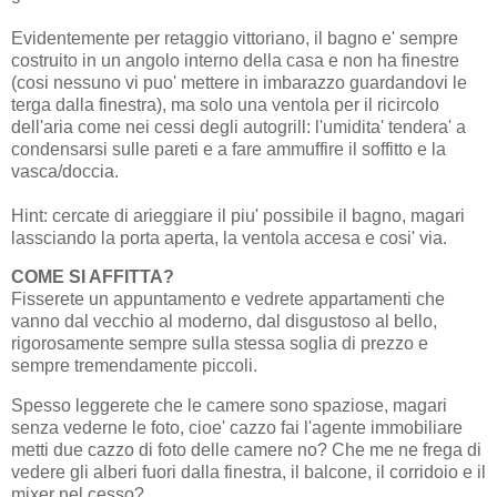
Evidentemente per retaggio vittoriano, il bagno e' sempre
costruito in un angolo interno della casa e non ha finestre
(cosi nessuno vi puo' mettere in imbarazzo guardandovi le
terga dalla finestra), ma solo una ventola per il ricircolo
dell'aria come nei cessi degli autogrill: l'umidita' tendera' a
condensarsi sulle pareti e a fare ammuffire il soffitto e la
vasca/doccia.
Hint: cercate di arieggiare il piu' possibile il bagno, magari
lassciando la porta aperta, la ventola accesa e cosi' via.
COME SI AFFITTA?
Fisserete un appuntamento e vedrete appartamenti che
vanno dal vecchio al moderno, dal disgustoso al bello,
rigorosamente sempre sulla stessa soglia di prezzo e
sempre tremendamente piccoli.
Spesso leggerete che le camere sono spaziose, magari
senza vederne le foto, cioe' cazzo fai l'agente immobiliare
metti due cazzo di foto delle camere no? Che me ne frega di
vedere gli alberi fuori dalla finestra, il balcone, il corridoio e il
mixer nel cesso?