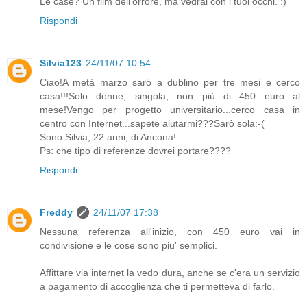
Le case? Un film dell'orrore, ma vedrai con i tuoi occhi. :)
Rispondi
Silvia123
24/11/07 10:54
Ciao!A metà marzo sarò a dublino per tre mesi e cerco
casa!!!Solo donne, singola, non più di 450 euro al
mese!Vengo per progetto universitario...cerco casa in
centro con Internet...sapete aiutarmi???Sarò sola:-(
Sono Silvia, 22 anni, di Ancona!
Ps: che tipo di referenze dovrei portare????
Rispondi
Freddy
24/11/07 17:38
Nessuna referenza all'inizio, con 450 euro vai in
condivisione e le cose sono piu' semplici.
Affittare via internet la vedo dura, anche se c'era un servizio
a pagamento di accoglienza che ti permetteva di farlo.