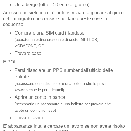
Un albergo (oltre i 50 euro al giorno)
Adesso che siete in citta', potete iniziare a giocare al gioco
dell'immigrato che consiste nel fare queste cose in
sequenza:
Comprare una SIM card irlandese
(operatori in ordine crescente di costo: METEOR,
VODAFONE, O2)
Trovare casa
E POI:
Farsi rilasciare u
n PPS nu
mber dall'ufficio delle
entrate
(necessario domicilio fisso, e una bolletta che lo provi.
www.revenue.ie per i dettagli)
Aprire un conto in banca
(necessario un passaporto e una bolletta per provare che
avete un domicilio fisso)
Trovare lavoro
E' abbastanza inutile cercare un lavoro se non avete risolto