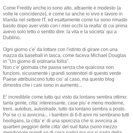
Come Freddy anche io sono alto, attraente e modesto (a
volte le coincidenze), e come lui anche io vivo e lavoro in
Irlanda nel settore IT, ed esattamente come lui sono rimasto
basito dopo aver visto con i miei occhi la realta' di cui prima
avevo solo letto o sentito dire: la vita e la societa' qui a
Dublino.
Ogni giorno c'e' da lottare con l'istinto di girare con una
mazza da baseball in tasca, come faceva Michael Douglas
in "Un giorno di ordinaria follia".
Non c'e' giornata che passa senza che qualcosa non
funzioni, sicuramente i grandi sostenitori di questo verde
Paese attribuiscono tutto cio' al caso, ma questo blog
dimostra che i casi sono in aumento...
E' incredibile come tutto qui visto da lontano sembra ottimo:
tanta gente, citta' interessante, case piu' e meno moderne,
treni, autobus, autostrade, tutto da lontano sembra a posto.
Poi se ci si avvicina... i bambini di 6-8 anni mi sembrano tutti
hooligans, la citta' e' di una sporcizia che si avvicina ai
quartieri peggiori delle citta' del sud Italia (sono mezzo
meridionale quindi so di cosa parlo) ma qui si parla della