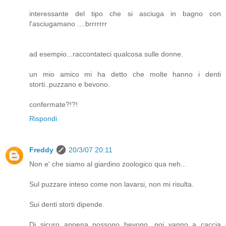
interessante del tipo che si asciuga in bagno con
l'asciugamano ....brrrrrrr
ad esempio...raccontateci qualcosa sulle donne.
un mio amico mi ha detto che molte hanno i denti
storti..puzzano e bevono.
confermate?!?!
Rispondi
Freddy
20/3/07 20:11
Non e' che siamo al giardino zoologico qua neh...
Sul puzzare inteso come non lavarsi, non mi risulta.
Sui denti storti dipende.
Di sicuro appena possono bevono, poi vanno a caccia