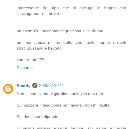
interessante del tipo che si asciuga in bagno con
l'asciugamano ....brrrrrrr
ad esempio...raccontateci qualcosa sulle donne.
un mio amico mi ha detto che molte hanno i denti
storti..puzzano e bevono.
confermate?!?!
Rispondi
Freddy
20/3/07 20:11
Non e' che siamo al giardino zoologico qua neh...
Sul puzzare inteso come non lavarsi, non mi risulta.
Sui denti storti dipende.
Di sicuro appena possono bevono, poi vanno a caccia